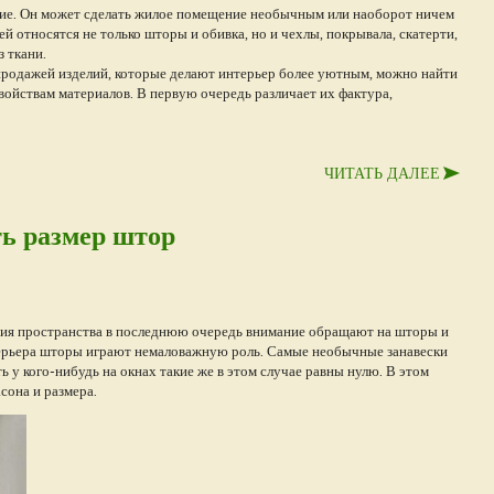
ение. Он может сделать жилое помещение необычным или наоборот ничем
й относятся не только шторы и обивка, но и чехлы, покрывала, скатерти,
 ткани.
продажей изделий, которые делают интерьер более уютным, можно найти
войствам материалов. В первую очередь различает их фактура,
ЧИТАТЬ ДАЛЕЕ
ть размер штор
ия пространства в последнюю очередь внимание обращают на шторы и
терьера шторы играют немаловажную роль. Самые необычные занавески
 у кого-нибудь на окнах такие же в этом случае равны нулю. В этом
сона и размера.