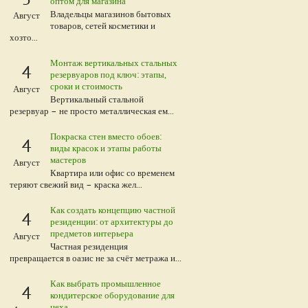
оптом для магазина
Владельцы магазинов бытовых
Август
товаров, сетей косметики и
хозто...
Монтаж вертикальных стальных
4
резервуаров под ключ: этапы,
сроки и стоимость
Август
Вертикальный стальной
резервуар – не просто металлическая ем...
Покраска стен вместо обоев:
4
виды красок и этапы работы
мастеров
Август
Квартира или офис со временем
теряют свежий вид – краска жел...
Как создать концепцию частной
4
резиденции: от архитектуры до
предметов интерьера
Август
Частная резиденция
превращается в оазис не за счёт метража и...
Как выбрать промышленное
4
кондитерское оборудование для
цеха