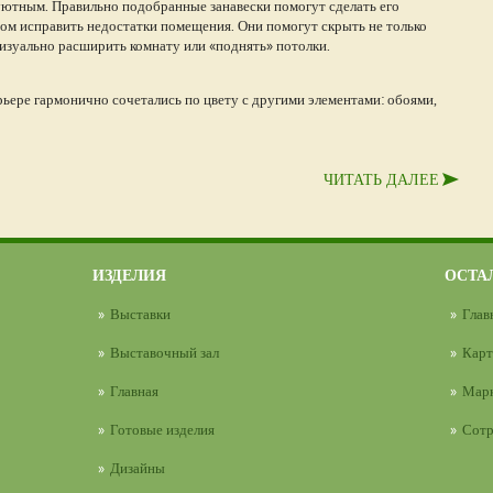
уютным. Правильно подобранные занавески помогут сделать его
м исправить недостатки помещения. Они помогут скрыть не только
визуально расширить комнату или «поднять» потолки.
ьере гармонично сочетались по цвету с другими элементами: обоями,
ЧИТАТЬ ДАЛЕЕ
ИЗДЕЛИЯ
ОСТА
Выставки
Глав
Выставочный зал
Карт
Главная
Марк
Готовые изделия
Сотр
Дизайны