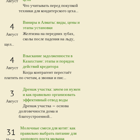
Август
Что учитывать перед покупкой
техники для кондитерского цеха...
Виниры в Алматы: виды, цены и
4
этапы установки
Желтизна на передних зубах,
Август
сколы после падения на льду,
щел...
Взыскание задолженности в
4
Казахстане: этапы и порядок
действий кредитора
Август
Когда контрагент перестаёт
платить по счетам, а звонки и пис...
Дренаж участка: зачем он нужен
3
и как правильно организовать
эффективный отвод воды
Август
Дренаж участка — основа
долговечности дома и
благоустроенной...
Молочные смеси для котят: как
31
правильно выбрать питание для
здорового роста малыша
Июль