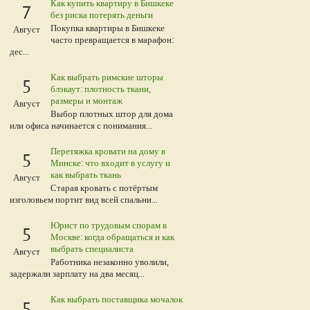
Как купить квартиру в Бишкеке
7
без риска потерять деньги
Покупка квартиры в Бишкеке
Август
часто превращается в марафон:
дес...
Как выбрать римские шторы
5
блэкаут: плотность ткани,
размеры и монтаж
Август
Выбор плотных штор для дома
или офиса начинается с понимания...
Перетяжка кровати на дому в
5
Минске: что входит в услугу и
как выбрать ткань
Август
Старая кровать с потёртым
изголовьем портит вид всей спальни...
Юрист по трудовым спорам в
5
Москве: когда обращаться и как
выбрать специалиста
Август
Работника незаконно уволили,
задержали зарплату на два месяц...
Как выбрать поставщика мочалок
5