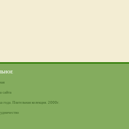
ЛЬНОЕ
ная
а сайта
а года. Плательная колекция. 2000г.
удничество