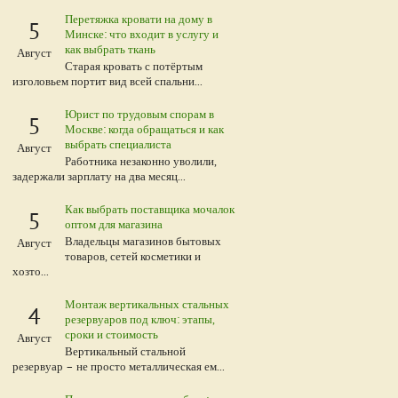
Перетяжка кровати на дому в
5
Минске: что входит в услугу и
как выбрать ткань
Август
Старая кровать с потёртым
изголовьем портит вид всей спальни...
Юрист по трудовым спорам в
5
Москве: когда обращаться и как
выбрать специалиста
Август
Работника незаконно уволили,
задержали зарплату на два месяц...
Как выбрать поставщика мочалок
5
оптом для магазина
Владельцы магазинов бытовых
Август
товаров, сетей косметики и
хозто...
Монтаж вертикальных стальных
4
резервуаров под ключ: этапы,
сроки и стоимость
Август
Вертикальный стальной
резервуар – не просто металлическая ем...