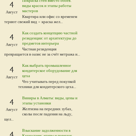
Покраска стен вместо обоев:
4
виды красок и этапы работы
мастеров
Август
Квартира или офис со временем
теряют свежий вид – краска жел...
Как создать концепцию частной
4
резиденции: от архитектуры до
предметов интерьера
Август
Частная резиденция
превращается в оазис не за счёт метража и...
Как выбрать промышленное
4
кондитерское оборудование для
цеха
Август
Что учитывать перед покупкой
техники для кондитерского цеха...
Виниры в Алматы: виды, цены и
4
этапы установки
Желтизна на передних зубах,
Август
сколы после падения на льду,
щел...
Взыскание задолженности в
4
Казахстане: этапы и порядок