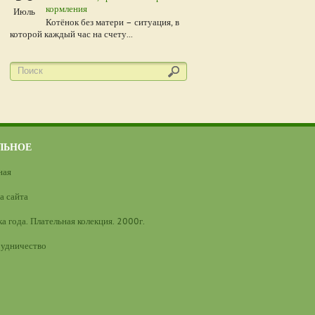
кормления
Июль
Котёнок без матери – ситуация, в
которой каждый час на счету...
ЛЬНОЕ
ная
а сайта
а года. Плательная колекция. 2000г.
удничество