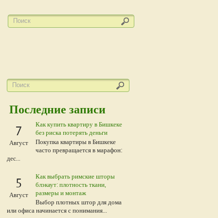
Последние записи
Как купить квартиру в Бишкеке
7
без риска потерять деньги
Покупка квартиры в Бишкеке
Август
часто превращается в марафон:
дес...
Как выбрать римские шторы
5
блэкаут: плотность ткани,
размеры и монтаж
Август
Выбор плотных штор для дома
или офиса начинается с понимания...