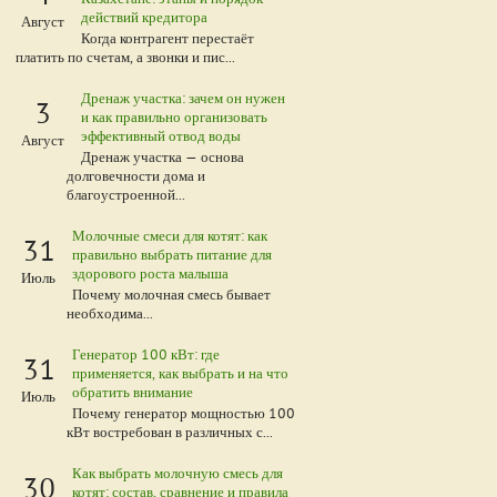
действий кредитора
Август
Когда контрагент перестаёт
платить по счетам, а звонки и пис...
Дренаж участка: зачем он нужен
3
и как правильно организовать
эффективный отвод воды
Август
Дренаж участка — основа
долговечности дома и
благоустроенной...
Молочные смеси для котят: как
31
правильно выбрать питание для
здорового роста малыша
Июль
Почему молочная смесь бывает
необходима...
Генератор 100 кВт: где
31
применяется, как выбрать и на что
обратить внимание
Июль
Почему генератор мощностью 100
кВт востребован в различных с...
Как выбрать молочную смесь для
30
котят: состав, сравнение и правила