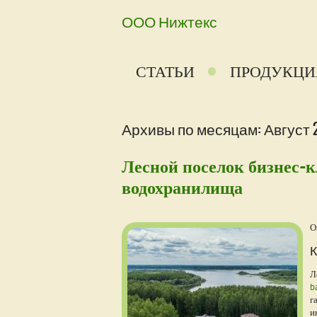
ООО Нижтекс
СТАТЬИ
ПРОДУКЦИ
Архивы по месяцам: Август 
Лесной поселок бизнес-к
водохранилища
О
К
Л
b
г
и