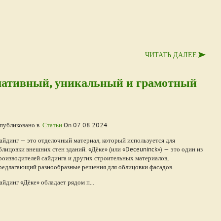
ЧИТАТЬ ДАЛЕЕ
мативный, уникальный и грамотный
публиковано в
Статьи
On
07.08.2024
айдинг — это отделочный материал, который используется для
блицовки внешних стен зданий. «Дёке» (или «Deceuninck») — это один из
роизводителей сайдинга и других строительных материалов,
редлагающий разнообразные решения для облицовки фасадов.
айдинг «Дёке» обладает рядом п...