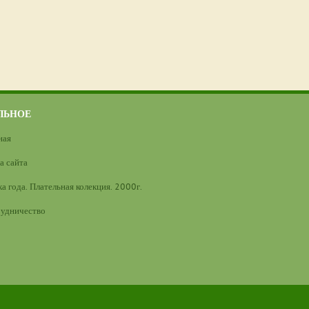
ЛЬНОЕ
ная
а сайта
а года. Плательная колекция. 2000г.
удничество