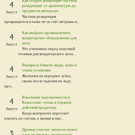
Как создать концепцию частной
4
резиденции: от архитектуры до
предметов интерьера
Август
Частная резиденция
превращается в оазис не за счёт метража и...
Как выбрать промышленное
4
кондитерское оборудование для
цеха
Август
Что учитывать перед покупкой
техники для кондитерского цеха...
Виниры в Алматы: виды, цены и
4
этапы установки
Желтизна на передних зубах,
Август
сколы после падения на льду,
щел...
Взыскание задолженности в
4
Казахстане: этапы и порядок
действий кредитора
Август
Когда контрагент перестаёт
платить по счетам, а звонки и пис...
Дренаж участка: зачем он нужен
3
и как правильно организовать