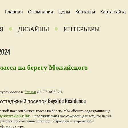
Главная
О компании
Цены
Контакты
Карта сайта
Я
ДИЗАЙНЫ
ИНТЕРЬЕРЫ
2024
ласса на берегу Можайского
публиковано в
Статьи
On
29.08.2024
оттеджный поселок Bayside Residence
есной поселок бизнес-класса на берегу Можайского водохранилища
aysideresidence.life
— это уникальная возможность для тех, кто ценит
армоничное сочетание природной красоты и современной
нфраструктуры.