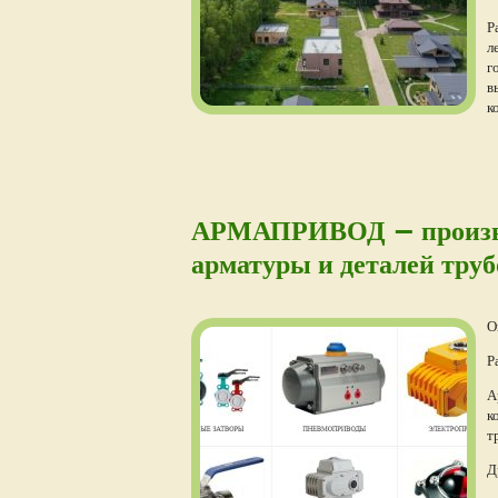
Р
л
г
в
к
АРМАПРИВОД — производ
арматуры и деталей труб
О
Р
А
к
т
Д