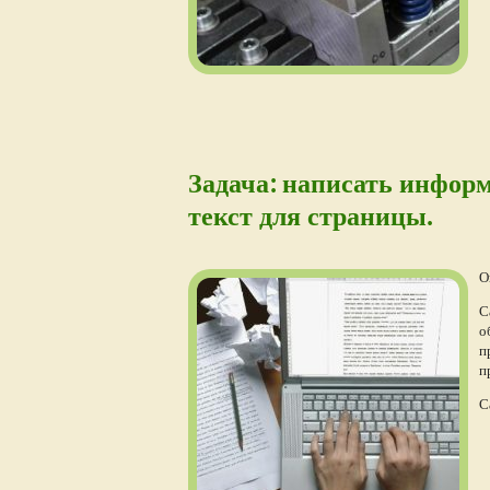
Задача: написать инфор
текст для страницы.
О
С
о
п
п
С