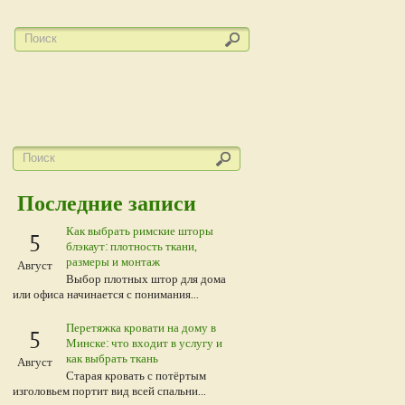
Последние записи
Как выбрать римские шторы
5
блэкаут: плотность ткани,
размеры и монтаж
Август
Выбор плотных штор для дома
или офиса начинается с понимания...
Перетяжка кровати на дому в
5
Минске: что входит в услугу и
как выбрать ткань
Август
Старая кровать с потёртым
изголовьем портит вид всей спальни...