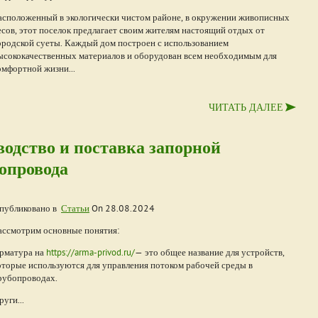
асположенный в экологически чистом районе, в окружении живописных
есов, этот поселок предлагает своим жителям настоящий отдых от
ородской суеты. Каждый дом построен с использованием
ысококачественных материалов и оборудован всем необходимым для
омфортной жизни...
ЧИТАТЬ ДАЛЕЕ
ство и поставка запорной
опровода
публиковано в
Статьи
On
28.08.2024
ассмотрим основные понятия:
рматура на
https://arma-privod.ru/
— это общее название для устройств,
оторые используются для управления потоком рабочей среды в
рубопроводах.
руги...