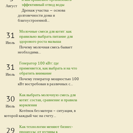
эффективный отвод воды
Август
Дренаж участка — основа
долговечности дома и
благоустроенной...
Молочные смеси для котят: как
31
правильно выбрать питание для
здорового роста малыша
Июль
Почему молочная смесь бывает
необходима...
Генератор 100 кВт: где
31
применяется, как выбрать и на что
обратить внимание
Июль
Почему генератор мощностью 100
кВт востребован в различных с...
Как выбрать молочную смесь для
30
котят: состав, сравнение и правила
кормления
Июль
Котёнок без матери – ситуация, в
которой каждый час на счету...
Как технологии меняют бизнес-
29
процессы: от рутины к