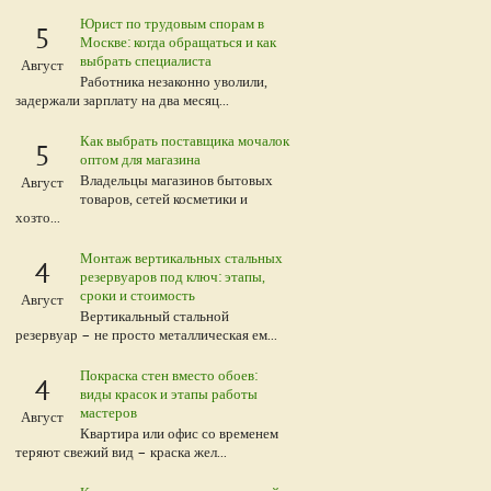
Юрист по трудовым спорам в
5
Москве: когда обращаться и как
выбрать специалиста
Август
Работника незаконно уволили,
задержали зарплату на два месяц...
Как выбрать поставщика мочалок
5
оптом для магазина
Владельцы магазинов бытовых
Август
товаров, сетей косметики и
хозто...
Монтаж вертикальных стальных
4
резервуаров под ключ: этапы,
сроки и стоимость
Август
Вертикальный стальной
резервуар – не просто металлическая ем...
Покраска стен вместо обоев:
4
виды красок и этапы работы
мастеров
Август
Квартира или офис со временем
теряют свежий вид – краска жел...