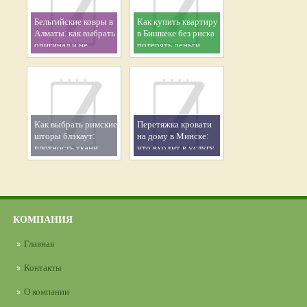
Бельгийские ковры в
Как купить квартиру
Алматы: как выбрать
в Бишкеке без риска
оригинал и не
потерять деньги
переплатить
Как выбрать римские
Перетяжка кровати
шторы блэкаут:
на дому в Минске:
плотность ткани,
что входит в услугу
размеры и монтаж
и как выбрать ткань
КОМПАНИЯ
Главная
Контакты
О компании