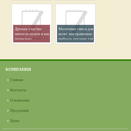
специалиста
Дренаж участка:
Молочные смеси для
зачем он нужен и как
котят: как правильно
правильно
выбрать питание для
организовать
здорового роста
эффективный отвод
малыша
воды
КОМПАНИЯ
Главная
Контакты
О компании
Продукция
Цены