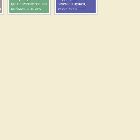
о
где применяется, как
зачем он нужен,
я
выбрать и на что
какие виды
обратить внимание
существуют и как
выбрать
подходящий вариант