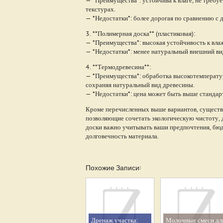
— *Преимущества*: устойчива к влаге, не требуе
текстурах.
— *Недостатки*: более дорогая по сравнению с
3. **Полимерная доска** (пластиковая):
— *Преимущества*: высокая устойчивость к влаж
— *Недостатки*: менее натуральный внешний ви
4. **Термодревесина**:
— *Преимущества*: обработка высокотемператур
сохраняя натуральный вид древесины.
— *Недостатки*: цена может быть выше стандар
Кроме перечисленных выше вариантов, существ
позволяющие сочетать экологическую чистоту, 
доски важно учитывать ваши предпочтения, бюдж
долговечность материала.
Похожие Записи:
Дренаж участка:
Молочные смеси дл