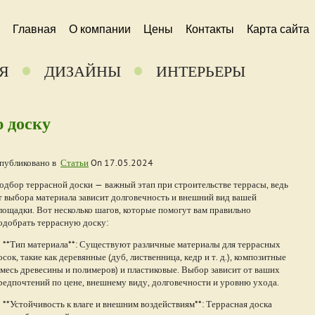
Главная
О компании
Цены
Контакты
Карта сайта
Я
ДИЗАЙНЫ
ИНТЕРЬЕРЫ
 доску
публиковано в
Статьи
On
17.05.2024
одбор террасной доски — важный этап при строительстве террасы, ведь
т выбора материала зависит долговечность и внешний вид вашей
лощадки. Вот несколько шагов, которые помогут вам правильно
одобрать террасную доску:
. **Тип материала**: Существуют различные материалы для террасных
осок, такие как деревянные (дуб, лиственница, кедр и т. д.), композитные
смесь древесины и полимеров) и пластиковые. Выбор зависит от ваших
редпочтений по цене, внешнему виду, долговечности и уровню ухода.
. **Устойчивость к влаге и внешним воздействиям**: Террасная доска