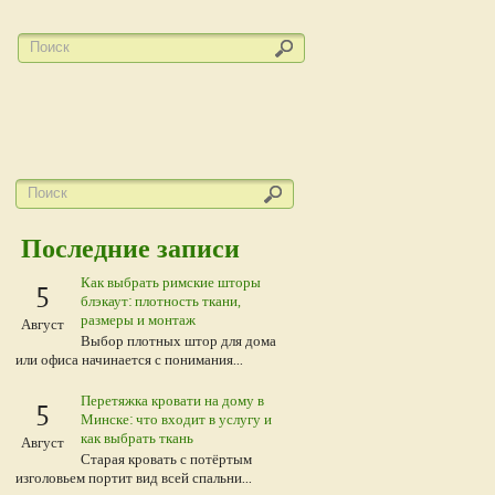
Последние записи
Как выбрать римские шторы
5
блэкаут: плотность ткани,
размеры и монтаж
Август
Выбор плотных штор для дома
или офиса начинается с понимания...
Перетяжка кровати на дому в
5
Минске: что входит в услугу и
как выбрать ткань
Август
Старая кровать с потёртым
изголовьем портит вид всей спальни...