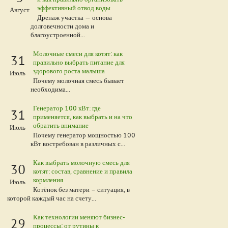
эффективный отвод воды
Август
Дренаж участка — основа
долговечности дома и
благоустроенной...
Молочные смеси для котят: как
31
правильно выбрать питание для
здорового роста малыша
Июль
Почему молочная смесь бывает
необходима...
Генератор 100 кВт: где
31
применяется, как выбрать и на что
обратить внимание
Июль
Почему генератор мощностью 100
кВт востребован в различных с...
Как выбрать молочную смесь для
30
котят: состав, сравнение и правила
кормления
Июль
Котёнок без матери – ситуация, в
которой каждый час на счету...
Как технологии меняют бизнес-
29
процессы: от рутины к