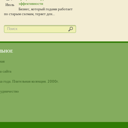
эффективности
Июль
Бизнес, который годами работает
по старым схемам, теряет ден...
ЛЬНОЕ
ная
а сайта
а года. Плательная колекция. 2000г.
удничество