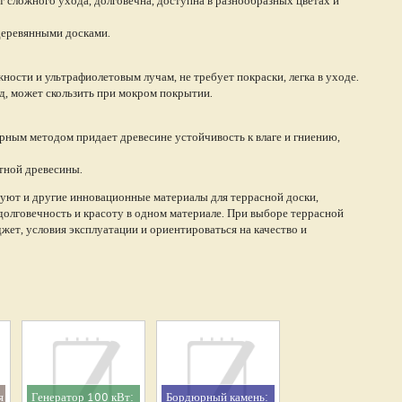
т сложного ухода, долговечна, доступна в разнообразных цветах и
 деревянными досками.
ности и ультрафиолетовым лучам, не требует покраски, легка в уходе.
д, может скользить при мокром покрытии.
ным методом придает древесине устойчивость к влаге и гниению,
тной древесины.
уют и другие инновационные материалы для террасной доски,
долговечность и красоту в одном материале. При выборе террасной
ет, условия эксплуатации и ориентироваться на качество и
я
Генератор 100 кВт:
Бордюрный камень: