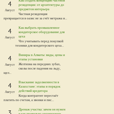
Как создать концепцию частной
4
резиденции: от архитектуры до
предметов интерьера
Август
Частная резиденция
превращается в оазис не за счёт метража и...
Как выбрать промышленное
4
кондитерское оборудование для
цеха
Август
Что учитывать перед покупкой
техники для кондитерского цеха...
Виниры в Алматы: виды, цены и
4
этапы установки
Желтизна на передних зубах,
Август
сколы после падения на льду,
щел...
Взыскание задолженности в
4
Казахстане: этапы и порядок
действий кредитора
Август
Когда контрагент перестаёт
платить по счетам, а звонки и пис...
Дренаж участка: зачем он нужен
3
и как правильно организовать