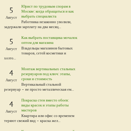
Юрист по трудовым спорам в
5
Москве: когда обращаться и как
выбрать специалиста
Август
Работника незаконно уволили,
задержали зарплату на два месяц...
Как выбрать поставщика мочалок
5
оптом для магазина
Владельцы магазинов бытовых
Август
товаров, сетей косметики и
хозто...
Монтаж вертикальных стальных
4
резервуаров под ключ: этапы,
сроки и стоимость
Август
Вертикальный стальной
резервуар – не просто металлическая ем...
Покраска стен вместо обоев:
4
виды красок и этапы работы
мастеров
Август
Квартира или офис со временем
теряют свежий вид – краска жел...