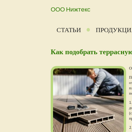
ООО Нижтекс
СТАТЬИ
ПРОДУКЦИ
Как подобрать террасную
О
П
о
п
п
1
д
(
п
2