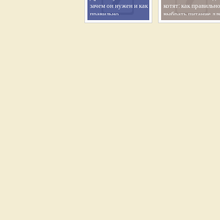
зачем он нужен и как
котят: как правильн
правильно
выбрать питание дл
организовать
здорового роста
эффективный отвод
малыша
воды