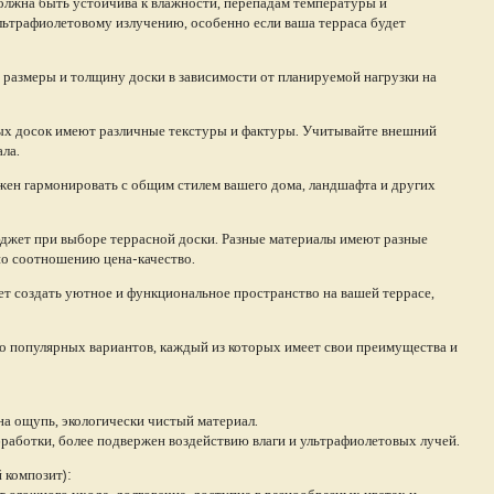
олжна быть устойчива к влажности, перепадам температуры и
льтрафиолетовому излучению, особенно если ваша терраса будет
 размеры и толщину доски в зависимости от планируемой нагрузки на
сных досок имеют различные текстуры и фактуры. Учитывайте внешний
ла.
олжен гармонировать с общим стилем вашего дома, ландшафта и других
юджет при выборе террасной доски. Разные материалы имеют разные
по соотношению цена-качество.
т создать уютное и функциональное пространство на вашей террасе,
ко популярных вариантов, каждый из которых имеет свои преимущества и
на ощупь, экологически чистый материал.
бработки, более подвержен воздействию влаги и ультрафиолетовых лучей.
 композит):