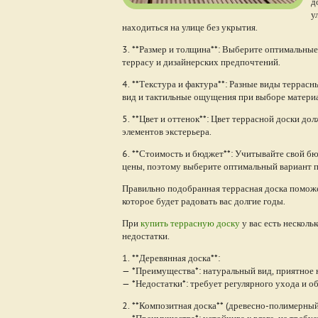
д
у
находиться на улице без укрытия.
3. **Размер и толщина**: Выберите оптимальные
террасу и дизайнерских предпочтений.
4. **Текстура и фактура**: Разные виды терра
вид и тактильные ощущения при выборе материа
5. **Цвет и оттенок**: Цвет террасной доски д
элементов экстерьера.
6. **Стоимость и бюджет**: Учитывайте свой б
цены, поэтому выберите оптимальный вариант 
Правильно подобранная террасная доска поможе
которое будет радовать вас долгие годы.
При
купить террасную доску
у вас есть несколь
недостатки.
1. **Деревянная доска**:
— *Преимущества*: натуральный вид, приятное 
— *Недостатки*: требует регулярного ухода и о
2. **Композитная доска** (древесно-полимерный