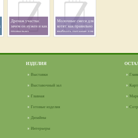
Дренаж участка:
Молочные смеси для
к
зачем он нужен и как
котят: как правильно
правильно
выбрать питание для
организовать
здорового роста
эффективный отвод
малыша
воды
ИЗДЕЛИЯ
ОСТА
Выставки
Глав
Выставочный зал
Карт
Главная
Марк
Готовые изделия
Сотр
Дизайны
Интерьеры