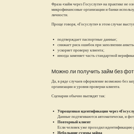
Фраза «займ через Госуслуги» на практике не оз
микрофинансовые организации и банки использу
личности.
Проще говоря, «Госуслуги» в этом случае высту
подтверждает паспортные данные;
снижает риск ошибок при заполнении анкеты
ускоряет проверку клиента;
иногда заменяет часть стандартной верифика
Можно ли получить займ без фот
Да, в ряде случаев оформление возможно без за
организации и уровня проверки клиента.
Сценарии обычно выглядят так:
Упрощенная идентификация через «Госусл
Данные подтягиваются автоматически, и фот
Повторный клиент
Если человек уже проходил идентификацию 
Небольшие суммы займа