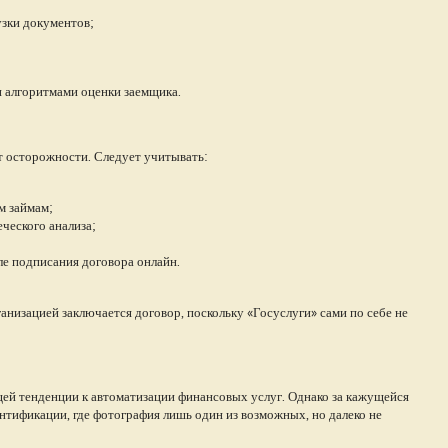
узки документов;
 алгоритмами оценки заемщика.
 осторожности. Следует учитывать:
м займам;
ческого анализа;
ле подписания договора онлайн.
анизацией заключается договор, поскольку «Госуслуги» сами по себе не
ей тенденции к автоматизации финансовых услуг. Однако за кажущейся
нтификации, где фотография лишь один из возможных, но далеко не