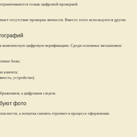
ограничиваются только цифровой проверкой.
ачает отсутствие проверки личности. Вместо этого используются другие
отографий
а комплексную цифровую верификацию. Среди основных механизмов:
енные базы;
и клиента;
вность, устройство).
ображением, а цифровым следом.
ебуют фото
пасности, а попытка снизить «трение» в процессе оформления.