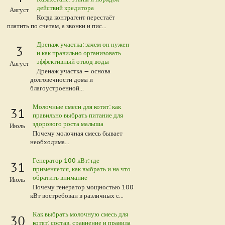
действий кредитора
Август
Когда контрагент перестаёт
платить по счетам, а звонки и пис...
Дренаж участка: зачем он нужен
3
и как правильно организовать
эффективный отвод воды
Август
Дренаж участка — основа
долговечности дома и
благоустроенной...
Молочные смеси для котят: как
31
правильно выбрать питание для
здорового роста малыша
Июль
Почему молочная смесь бывает
необходима...
Генератор 100 кВт: где
31
применяется, как выбрать и на что
обратить внимание
Июль
Почему генератор мощностью 100
кВт востребован в различных с...
Как выбрать молочную смесь для
30
котят: состав, сравнение и правила