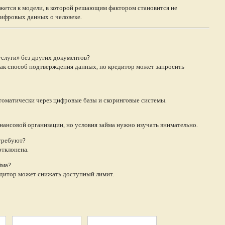
ется к модели, в которой решающим фактором становится не
цифровых данных о человеке.
услуги» без других документов?
ак способ подтверждения данных, но кредитор может запросить
томатически через цифровые базы и скоринговые системы.
нансовой организации, но условия займа нужно изучать внимательно.
 требуют?
отклонена.
йма?
едитор может снижать доступный лимит.