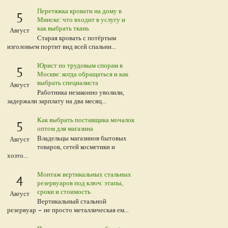
Перетяжка кровати на дому в
5
Минске: что входит в услугу и
как выбрать ткань
Август
Старая кровать с потёртым
изголовьем портит вид всей спальни...
Юрист по трудовым спорам в
5
Москве: когда обращаться и как
выбрать специалиста
Август
Работника незаконно уволили,
задержали зарплату на два месяц...
Как выбрать поставщика мочалок
5
оптом для магазина
Владельцы магазинов бытовых
Август
товаров, сетей косметики и
хозто...
Монтаж вертикальных стальных
4
резервуаров под ключ: этапы,
сроки и стоимость
Август
Вертикальный стальной
резервуар – не просто металлическая ем...