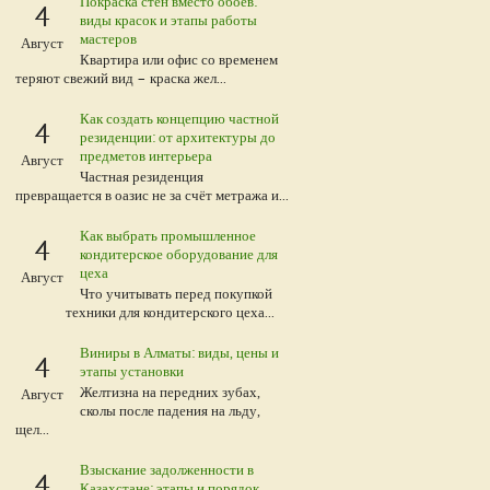
Покраска стен вместо обоев:
4
виды красок и этапы работы
мастеров
Август
Квартира или офис со временем
теряют свежий вид – краска жел...
Как создать концепцию частной
4
резиденции: от архитектуры до
предметов интерьера
Август
Частная резиденция
превращается в оазис не за счёт метража и...
Как выбрать промышленное
4
кондитерское оборудование для
цеха
Август
Что учитывать перед покупкой
техники для кондитерского цеха...
Виниры в Алматы: виды, цены и
4
этапы установки
Желтизна на передних зубах,
Август
сколы после падения на льду,
щел...
Взыскание задолженности в
4
Казахстане: этапы и порядок