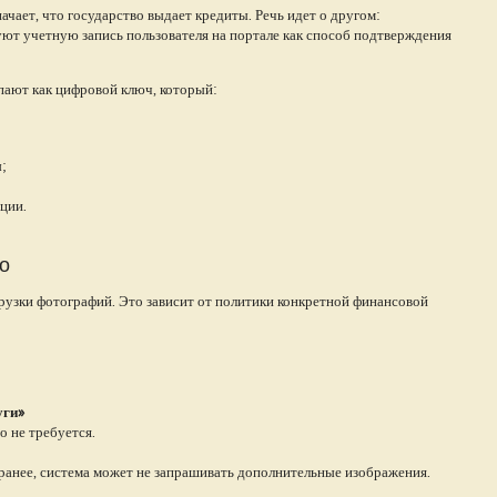
начает, что государство выдает кредиты. Речь идет о другом:
ют учетную запись пользователя на портале как способ подтверждения
пают как цифровой ключ, который:
;
ции.
о
грузки фотографий. Это зависит от политики конкретной финансовой
уги»
о не требуется.
ранее, система может не запрашивать дополнительные изображения.