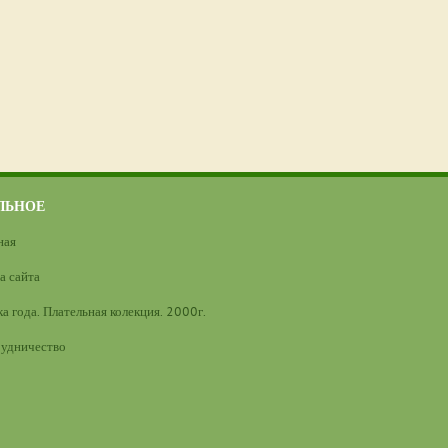
ЛЬНОЕ
ная
а сайта
а года. Плательная колекция. 2000г.
удничество