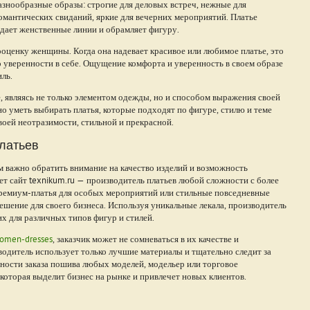
азнообразные образы: строгие для деловых встреч, нежные для
омантических свиданий, яркие для вечерних мероприятий. Платье
оздает женственные линии и обрамляет фигуру.
оценку женщины. Когда она надевает красивое или любимое платье, это
 уверенности в себе. Ощущение комфорта и уверенность в своем образе
ль.
, являясь не только элементом одежды, но и способом выражения своей
о уметь выбирать платья, которые подходят по фигуре, стилю и теме
воей неотразимости, стильной и прекрасной.
платьев
м важно обратить внимание на качество изделий и возможность
т сайт texnikum.ru — производитель платьев любой сложности с более
ремиум-платья для особых мероприятий или стильные повседневные
ешение для своего бизнеса. Используя уникальные лекала, производитель
 для различных типов фигур и стилей.
women-dresses
, заказчик может не сомневаться в их качестве и
одитель использует только лучшие материалы и тщательно следит за
ности заказа пошива любых моделей, модельер или торговое
которая выделит бизнес на рынке и привлечет новых клиентов.