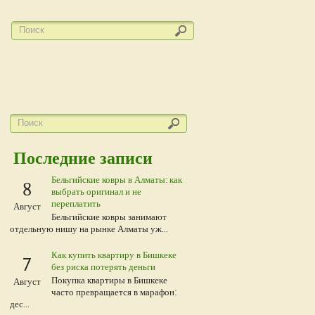
Последние записи
Бельгийские ковры в Алматы: как
8
выбрать оригинал и не
переплатить
Август
Бельгийские ковры занимают
отдельную нишу на рынке Алматы уж...
Как купить квартиру в Бишкеке
7
без риска потерять деньги
Покупка квартиры в Бишкеке
Август
часто превращается в марафон:
дес...