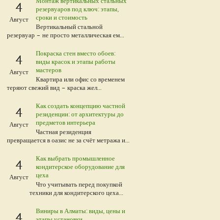
Монтаж вертикальных стальных
4
резервуаров под ключ: этапы,
сроки и стоимость
Август
Вертикальный стальной
резервуар – не просто металлическая ем...
Покраска стен вместо обоев:
4
виды красок и этапы работы
мастеров
Август
Квартира или офис со временем
теряют свежий вид – краска жел...
Как создать концепцию частной
4
резиденции: от архитектуры до
предметов интерьера
Август
Частная резиденция
превращается в оазис не за счёт метража и...
Как выбрать промышленное
4
кондитерское оборудование для
цеха
Август
Что учитывать перед покупкой
техники для кондитерского цеха...
Виниры в Алматы: виды, цены и
4
этапы установки