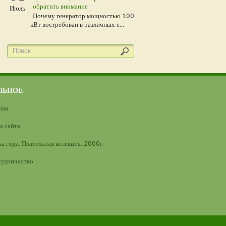
обратить внимание
Июль
Почему генератор мощностью 100
кВт востребован в различных с...
ЛЬНОЕ
ная
а сайта
а года. Плательная колекция. 2000г.
удничество