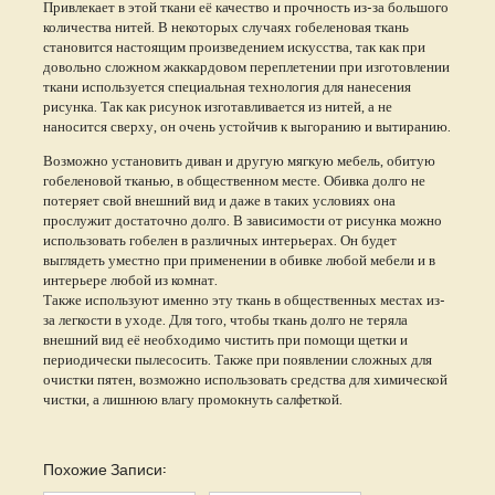
Привлекает в этой ткани её качество и прочность из-за большого
количества нитей. В некоторых случаях гобеленовая ткань
становится настоящим произведением искусства, так как при
довольно сложном жаккардовом переплетении при изготовлении
ткани используется специальная технология для нанесения
рисунка. Так как рисунок изготавливается из нитей, а не
наносится сверху, он очень устойчив к выгоранию и вытиранию.
Возможно установить диван и другую мягкую мебель, обитую
гобеленовой тканью, в общественном месте. Обивка долго не
потеряет свой внешний вид и даже в таких условиях она
прослужит достаточно долго. В зависимости от рисунка можно
использовать гобелен в различных интерьерах. Он будет
выглядеть уместно при применении в обивке любой мебели и в
интерьере любой из комнат.
Также используют именно эту ткань в общественных местах из-
за легкости в уходе. Для того, чтобы ткань долго не теряла
внешний вид её необходимо чистить при помощи щетки и
периодически пылесосить. Также при появлении сложных для
очистки пятен, возможно использовать средства для химической
чистки, а лишнюю влагу промокнуть салфеткой.
Похожие Записи: