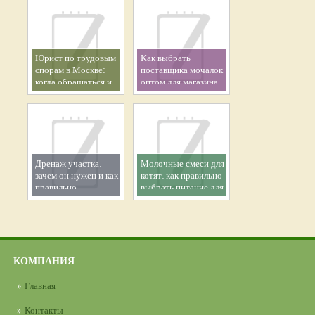
Юрист по трудовым
Как выбрать
спорам в Москве:
поставщика мочалок
когда обращаться и
оптом для магазина
как выбрать
специалиста
Дренаж участка:
Молочные смеси для
зачем он нужен и как
котят: как правильно
правильно
выбрать питание для
организовать
здорового роста
эффективный отвод
малыша
воды
КОМПАНИЯ
Главная
Контакты