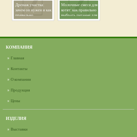
Дренаж участка:
Молочные смеси для
зачем он нужен и как
котят: как правильно
правильно
выбрать питание для
организовать
здорового роста
эффективный отвод
малыша
воды
КОМПАНИЯ
Главная
Контакты
О компании
Продукция
Цены
ИЗДЕЛИЯ
Выставки