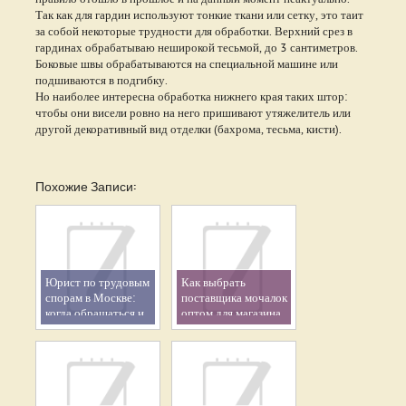
Так как для гардин используют тонкие ткани или сетку, это таит
за собой некоторые трудности для обработки. Верхний срез в
гардинах обрабатываю неширокой тесьмой, до 3 сантиметров.
Боковые швы обрабатываются на специальной машине или
подшиваются в подгибку.
Но наиболее интересна обработка нижнего края таких штор:
чтобы они висели ровно на него пришивают утяжелитель или
другой декоративный вид отделки (бахрома, тесьма, кисти).
Похожие Записи:
Юрист по трудовым
Как выбрать
спорам в Москве:
поставщика мочалок
когда обращаться и
оптом для магазина
как выбрать
специалиста