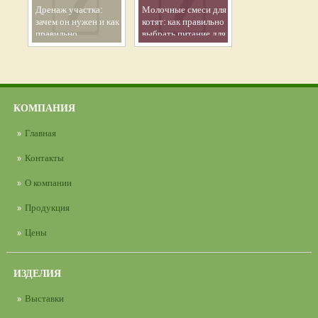
Дренаж участка:
Молочные смеси для
зачем он нужен и как
котят: как правильно
правильно
выбрать питание для
организовать
здорового роста
эффективный отвод
малыша
воды
КОМПАНИЯ
Главная
Контакты
О компании
Продукция
Цены
ИЗДЕЛИЯ
Выставки