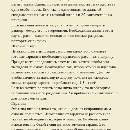
размер ткани. Однако при расчете длины портьеры существует
одна особенность. Если ткань однотонная, то длина её
складывается из высоты готовой шторы и 20 сантиметров на
припуски.
Если на ткани имеется рисунок, то необходимо замерить
раппорт между его повторениями. Необходимая длина в этом
случае рассчитывается исходя из того сколько раз должен
повторяться рисунок.
Ширина штор
Не важно шьете вы шторы самостоятельно или покупаете
готовые варианты необходимо правильно рассчитать ширину.
Прежде всего определитесь с тем как вы хотите, чтобы они
выглядели на окнах. Необходимо вам, чтобы это было идеально
ровное полотно или со складками разной величины. Для того,
чтобы вычислить идеальную ширину полотна для складок,
возьмите длину карниза и прибавьте еще 1.3 от неё.
Если вы хотите получить разъемную штору, то необходимо
получившееся число разделить на 2 и прибавить 12 сантиметров
для припусков на швы.
Гардины
Этот вид штор отличает то, что они делают непроницаемым
окно не полностью. Изготавливают гардины из разного типа
тканей, но объединяет их одно – тонкость. Не обязательно
использование белой ткани для изготовления гардин. Это
правило отошло в прошлое и на данный момент неактуально.