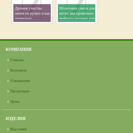
Дренаж участка:
Молочные смеси для
зачем он нужен и как
котят: как правильно
правильно
выбрать питание для
организовать
здорового роста
эффективный отвод
малыша
воды
КОМПАНИЯ
Главная
Контакты
О компании
Продукция
Цены
ИЗДЕЛИЯ
Выставки