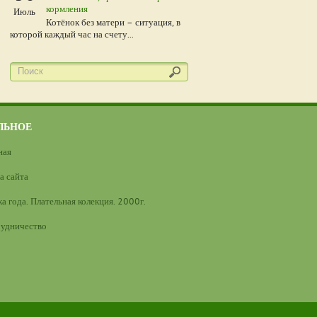
кормления
Июль
Котёнок без матери – ситуация, в
которой каждый час на счету...
ЛЬНОЕ
ная
а сайта
а года. Плательная колекция. 2000г.
удничество