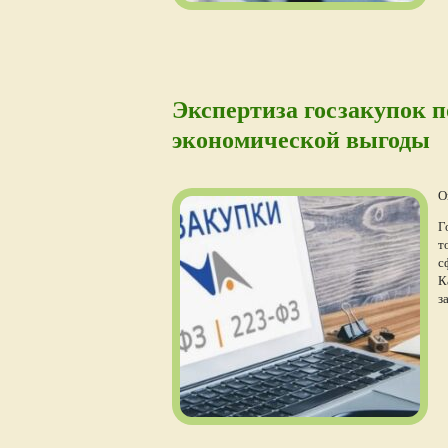
Экспертиза госзакупок п
экономической выгоды
О
Г
т
с
К
з