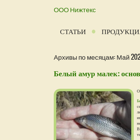
ООО Нижтекс
СТАТЬИ
ПРОДУКЦИ
Архивы по месяцам: Май 20
Белый амур малек: осно
О
Б
с
л
и
н
В
т