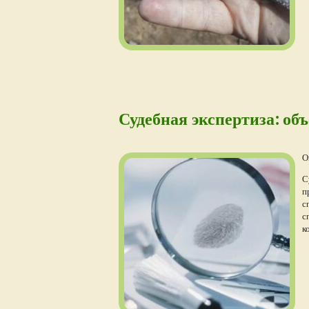
Судебная экспертиза: об
О
С
п
с
с
к