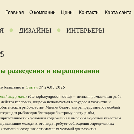
Главная
О компании
Цены
Контакты
Карта сайта
Я
ДИЗАЙНЫ
ИНТЕРЬЕРЫ
25
вы разведения и выращивания
публиковано в
Статьи
On
24.05.2025
елый амур малек
(Ctenopharyngodon idella) — ценная промысловая рыба
емейства карповых, широко используемая в прудовом хозяйстве и
юбительском рыболовстве. Мальки белого амура представляют особый
нтерес для рыбоводов благодаря быстрому росту рыбы,
еприхотливости к условиям содержания и высоким вкусовым качествам.
ыращивание молоди этого вида требует соблюдения определенных
ехнологий и создания оптимальных условий для развития.