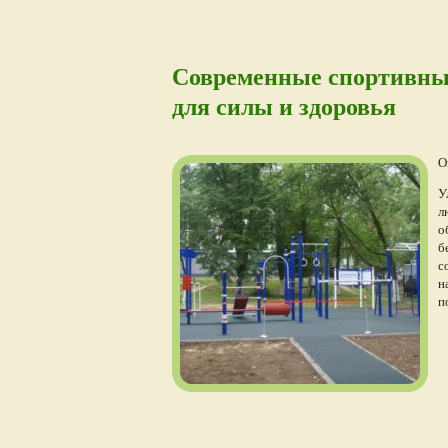
Современные спортивные
для силы и здоровья
О
У
л
о
б
с
н
п