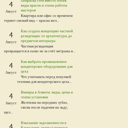
Покраска стен вместо обоев:
4
виды красок и этапы работы
мастеров
Август
Квартира или офис со временем
теряют свежий вид – краска жел...
Как создать концепцию частной
4
резиденции: от архитектуры до
предметов интерьера
Август
Частная резиденция
превращается в оазис не за счёт метража и...
Как выбрать промышленное
4
кондитерское оборудование для
цеха
Август
Что учитывать перед покупкой
техники для кондитерского цеха...
Виниры в Алматы: виды, цены и
4
этапы установки
Желтизна на передних зубах,
Август
сколы после падения на льду,
щел...
Взыскание задолженности в
4
Казахстане: этапы и порядок