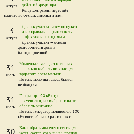
действий кредитора
Август
Когда контрагент перестаёт
платить по счетам, а звонки и пис...
Дренаж участка: зачем он нужен
3
и как правильно организовать
эффективный отвод воды
Август
Дренаж участка — основа
долговечности дома и
благоустроенной...
Молочные смеси для котят: как
31
правильно выбрать питание для
здорового роста малыша
Июль
Почему молочная смесь бывает
необходима...
Генератор 100 кВт: где
31
применяется, как выбрать и на что
обратить внимание
Июль
Почему генератор мощностью 100
кВт востребован в различных с...
Как выбрать молочную смесь для
30
котят: состав, сравнение и правила