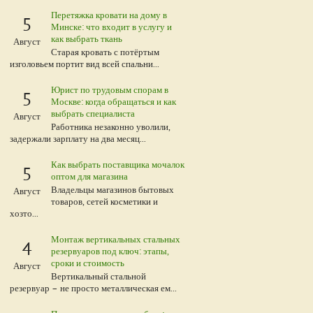
Перетяжка кровати на дому в
5
Минске: что входит в услугу и
как выбрать ткань
Август
Старая кровать с потёртым
изголовьем портит вид всей спальни...
Юрист по трудовым спорам в
5
Москве: когда обращаться и как
выбрать специалиста
Август
Работника незаконно уволили,
задержали зарплату на два месяц...
Как выбрать поставщика мочалок
5
оптом для магазина
Владельцы магазинов бытовых
Август
товаров, сетей косметики и
хозто...
Монтаж вертикальных стальных
4
резервуаров под ключ: этапы,
сроки и стоимость
Август
Вертикальный стальной
резервуар – не просто металлическая ем...