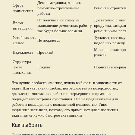
Декор, медицина, лепнина,
Сфера
ремонтно-строительные
Ремонт и строительств
применения
работы
От получаса, поэтому на
Достаточно 5 минут. Ка
Время
выполнение ремонтных работ у
продукты, замедляющие 
затвердения
вас будет больше времени
ремонтникам, поэтому 
Устойчивость
Тускнеет, поэтому без 
Не поддается
к влаге
подобных помещениях
Механическая прочност
Надежность
Прочный
(гипса)
Структура
после
Гладкая
Пористая и шершавая
высыхания
Что лучше: алебастр или гипс, нужно выбирать в зависимости от
задач. Для устранения любых погрешностей на поверхностях,
для электромонтажных работ и интерьерного оформления
подойдет алебастровая субстанция. Она не предназначена для
работы в помещениях с повышенной влажностью. Гипс
медленнее застывает, поэтому его применяют для выполнения
задач, где не нужно быстрое схватывание.
Как выбрать
Существует несколько ключевых моментов, на которые