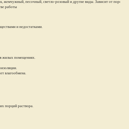
, жемчужный, песочный, светло-розовый и другие виды. Зависит от породы и
тве работы
ществами и недостатками.
о в жилых помещениях.
оизоляции.
ет влагообмена.
их порций раствора.