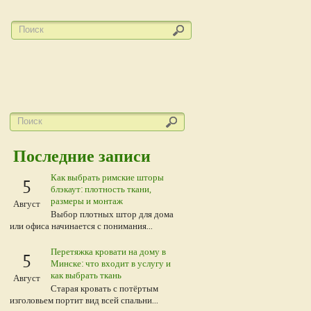
Последние записи
Как выбрать римские шторы
5
блэкаут: плотность ткани,
размеры и монтаж
Август
Выбор плотных штор для дома
или офиса начинается с понимания...
Перетяжка кровати на дому в
5
Минске: что входит в услугу и
как выбрать ткань
Август
Старая кровать с потёртым
изголовьем портит вид всей спальни...