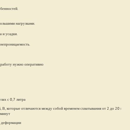
обенностей.
большими нагрузками.
а и усадки.
онепроницаемость.
ь работу нужно оперативно
елах с 0,7 литра
 Б, В, которые отличаются между собой временем схватывания от 2 до 20 минут
 минут
з деформации