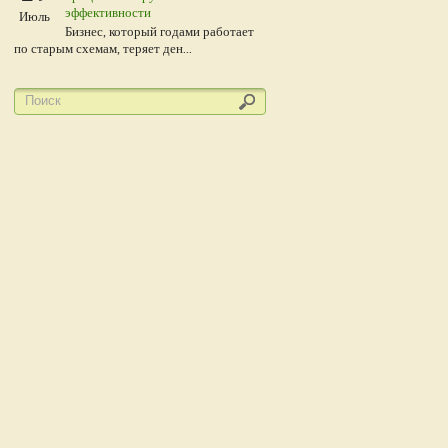
эффективности
Июль
Бизнес, который годами работает
по старым схемам, теряет ден...
и другие
роителям или
ах и
одного