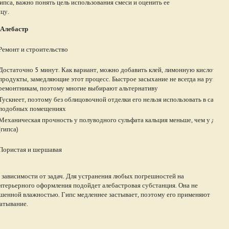
ипса, важно понять цель использования смеси и оценить ее
цу.
Алебастр
Ремонт и строительство
Достаточно 5 минут. Как вариант, можно добавить клей, лимонную кислоту ил
продукты, замедляющие этот процесс. Быстрое засыхание не всегда на руку ст
ремонтникам, поэтому многие выбирают альтернативу
Тускнеет, поэтому без облицовочной отделки его нельзя использовать в санузл
подобных помещениях
Механическая прочность у полуводного сульфата кальция меньше, чем у двув
(гипса)
Пористая и шершавая
в зависимости от задач. Для устранения любых погрешностей на
нтерьерного оформления подойдет алебастровая субстанция. Она не
шенной влажностью. Гипс медленнее застывает, поэтому его применяют
ватывание.