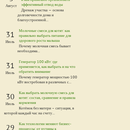
 не
эффективный отвод воды
Август
Дренаж участка — основа
долговечности дома и
благоустроенной...
Молочные смеси для котят: как
31
правильно выбрать питание для
здорового роста малыша
Июль
Почему молочная смесь бывает
необходима...
Генератор 100 кВт: где
31
применяется, как выбрать и на что
обратить внимание
Июль
Почему генератор мощностью 100
кВт востребован в различных с...
Как выбрать молочную смесь для
30
котят: состав, сравнение и правила
кормления
Июль
Котёнок без матери – ситуация, в
которой каждый час на счету...
Как технологии меняют бизнес-
29
процессы: от рутины к