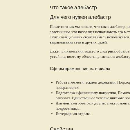
Что такое алебастр
Для чего нужен алебастр
После того как мы поняли, что такое алебастр, 
эластичным, что позволяет использовать его в 
звукоизоляционных свойств смесь используется 
выравнивания стен и других целей.
Даже при нанесении толстого слоя риск образо
устойчив, поэтому область применения алебаст
Сферы применения материала
Работа с косметическими дефектами. Подходи
поверхностях.
Подготовка к финишному покрытию. Помимо
санузлах. Единственное условие никакого ко
Для монтажа розеток и других электромонта
подрозетники.
Интерьерная отделка.
Свойства