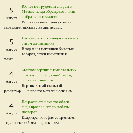
Юрист по трудовым спорам в
5
Москве: когда обращаться и как
выбрать специалиста
Август
Работника незаконно уволили,
задержали зарплату на два месяц...
Как выбрать поставщика мочалок
5
оптом для магазина
Владельцы магазинов бытовых
Август
товаров, сетей косметики и
хозто...
Монтаж вертикальных стальных
4
резервуаров под ключ: этапы,
сроки и стоимость
Август
Вертикальный стальной
резервуар – не просто металлическая ем...
Покраска стен вместо обоев:
4
виды красок и этапы работы
мастеров
Август
Квартира или офис со временем
теряют свежий вид – краска жел...