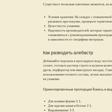
Существует несколько ключевых моментов, на к
Условия хранения. На складах с повышенной
рисковать при покупке, проверьте герметичн
Целостность упаковки.
Надежность производителей, которые гарант
ознакомиться с рекомендованными пропорци
в зависимости от специфики материала.
Как разводить алебастр
Добавляйте порошок в прохладную воду постеп
сохнет, готовьте раствор строго в нужном коли
дрель, перфоратор или миксерную насадку. Глав
использования готового состава, лучше высыпь
на упаковке.
Ориентировочные пропорции (смесь и вод
Для заливки формы 1:1.
Для заделки канав в бетоне 2:1.
Выравнивание 3:5.