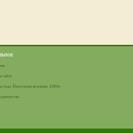
ЛЬНОЕ
ная
а сайта
а года. Плательная колекция. 2000г.
удничество