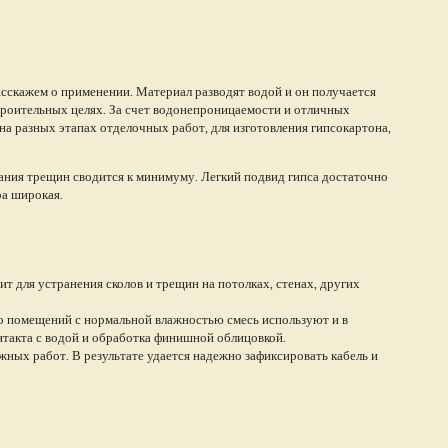
расскажем о применении. Материал разводят водой и он получается
строительных целях. За счет водонепроницаемости и отличных
на разных этапах отделочных работ, для изготовления гипсокартона,
вания трещин сводится к минимуму. Легкий подвид гипса достаточно
ра широкая.
т для устранения сколов и трещин на потолках, стенах, других
 помещений с нормальной влажностью смесь используют и в
нтакта с водой и обработка финишной облицовкой.
жных работ. В результате удается надежно зафиксировать кабель и