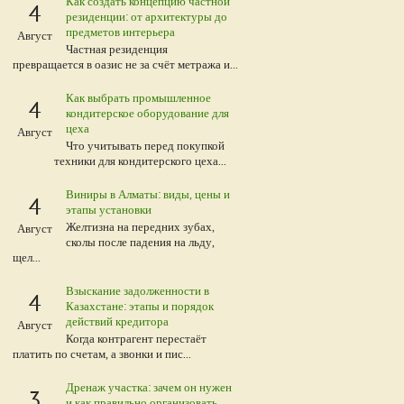
Как создать концепцию частной
4
резиденции: от архитектуры до
предметов интерьера
Август
Частная резиденция
превращается в оазис не за счёт метража и...
Как выбрать промышленное
4
кондитерское оборудование для
цеха
Август
Что учитывать перед покупкой
техники для кондитерского цеха...
Виниры в Алматы: виды, цены и
4
этапы установки
Желтизна на передних зубах,
Август
сколы после падения на льду,
щел...
Взыскание задолженности в
4
Казахстане: этапы и порядок
действий кредитора
Август
 и
Когда контрагент перестаёт
платить по счетам, а звонки и пис...
Дренаж участка: зачем он нужен
3
и как правильно организовать