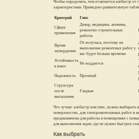
Чтобы определить, чем отличается алебастр от г
характеристики. Приведем сравнительную табли
Критерий
Гипс
Декор, медицина, лепнина,
Сфера
ремонтно-строительные
применения
работы
От получаса, поэтому на
Время
выполнение ремонтных работ у
затвердения
вас будет больше времени
Устойчивость
Не поддается
к влаге
Надежность
Прочный
Структура
после
Гладкая
высыхания
Что лучше: алебастр или гипс, нужно выбирать 
поверхностях, для электромонтажных работ и и
предназначена для работы в помещениях с повы
для выполнения задач, где не нужно быстрое сх
Как выбрать