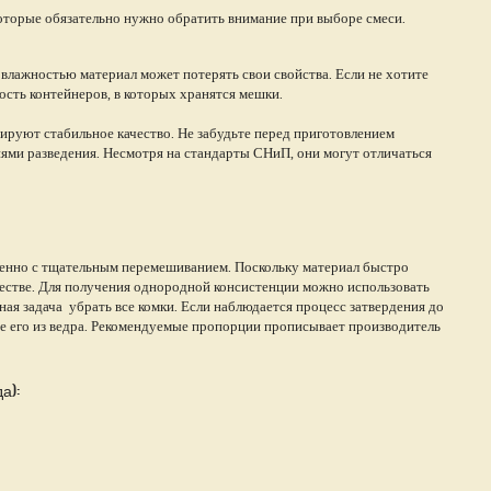
оторые обязательно нужно обратить внимание при выборе смеси.
 влажностью материал может потерять свои свойства. Если не хотите
ость контейнеров, в которых хранятся мешки.
ируют стабильное качество. Не забудьте перед приготовлением
ями разведения. Несмотря на стандарты СНиП, они могут отличаться
енно с тщательным перемешиванием. Поскольку материал быстро
честве. Для получения однородной консистенции можно использовать
ная задача убрать все комки. Если наблюдается процесс затвердения до
те его из ведра. Рекомендуемые пропорции прописывает производитель
а):