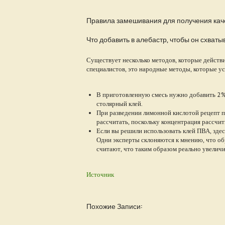
Правила замешивания для получения кач
Что добавить в алебастр, чтобы он схват
Существует несколько методов, которые действ
специалистов, это народные методы, которые усп
В приготовленную смесь нужно добавить 2% 
столярный клей.
При разведении лимонной кислотой рецепт пр
рассчитать, поскольку концентрация рассчи
Если вы решили использовать клей ПВА, зде
Одни эксперты склоняются к мнению, что об
считают, что таким образом реально увеличи
Источник
Похожие Записи: