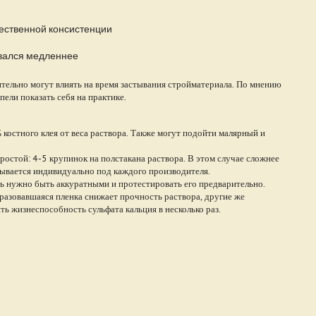
ественной консистенции
ывался медленнее
ительно могут влиять на время застывания стройматериала. По мнению
ели показать себя на практике.
костного клея от веса раствора. Также могут подойти малярный и
остой: 4-5 крупинок на полстакана раствора. В этом случае сложнее
тывается индивидуально под каждого производителя.
сь нужно быть аккуратными и протестировать его предварительно.
разовавшаяся пленка снижает прочность раствора, другие же
ть жизнеспособность сульфата кальция в несколько раз.