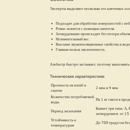
Эксперты выделяют несколько его ключевых ос
Подходит для обработки поверхностей с не
Ровно ложится с помощью шпателя.
Затвердевание происходит без потери объем
Незначительный вес.
Высокие звукоизоляционные свойства и вод
Главная польза экологичность.
Алебастр быстро застывает, поэтому выполнят
Технические характеристики
Прочность на изгиб и
2 мпа и 4 мпа
сжатие
Количество потребляемой
На 1 кг смеси в пред
воды
Бывает три типа: А,
Период засыхания
затвердением от 15
Устойчивость к
До 700 градусов бе
температурам