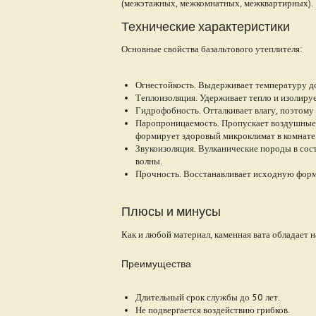
(межэтажных, межкомнатных, межквартирных).
Технические характеристики
Основные свойства базальтового утеплителя:
Огнестойкость. Выдерживает температуру до
Теплоизоляция. Удерживает тепло и изолируе
Гидрофобность. Отталкивает влагу, поэтому
Паропроницаемость. Пропускает воздушные 
формирует здоровый микроклимат в комнате
Звукоизоляция. Вулканические породы в сос
волны.
Прочность. Восстанавливает исходную форм
Плюсы и минусы
Как и любой материал, каменная вата обладает 
Преимущества
Длительный срок службы до 50 лет.
Не подвергается воздействию грибков.