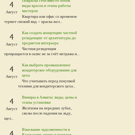
Покраска стен вместо обоев:
4
виды красок и этапы работы
мастеров
Август
Квартира или офис со временем
теряют свежий вид – краска жел...
Как создать концепцию частной
4
резиденции: от архитектуры до
предметов интерьера
Август
Частная резиденция
превращается в оазис не за счёт метража и...
Как выбрать промышленное
4
кондитерское оборудование для
цеха
Август
Что учитывать перед покупкой
техники для кондитерского цеха...
Виниры в Алматы: виды, цены и
4
этапы установки
Желтизна на передних зубах,
Август
сколы после падения на льду,
щел...
Взыскание задолженности в
4
Казахстане: этапы и порядок