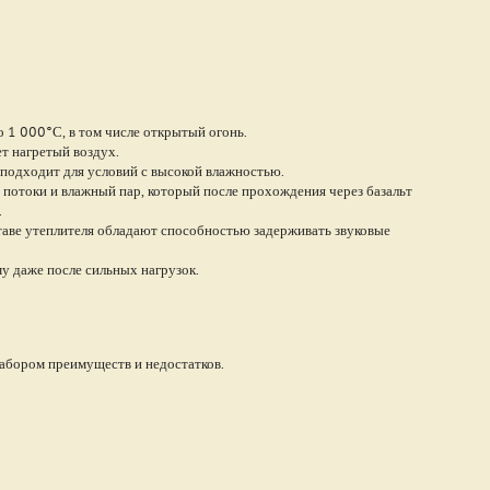
 1 000°С, в том числе открытый огонь.
т нагретый воздух.
 подходит для условий с высокой влажностью.
потоки и влажный пар, который после прохождения через базальт
.
таве утеплителя обладают способностью задерживать звуковые
у даже после сильных нагрузок.
набором преимуществ и недостатков.