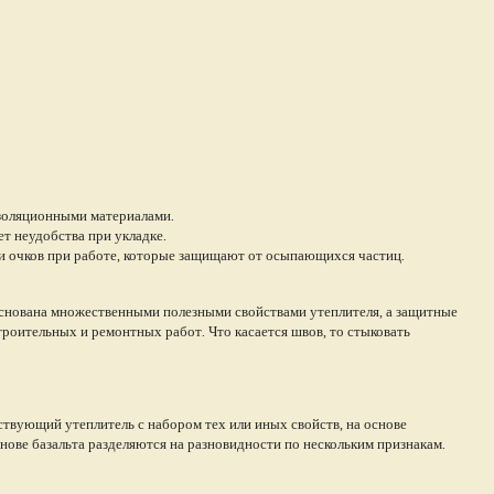
изоляционными материалами.
т неудобства при укладке.
и очков при работе, которые защищают от осыпающихся частиц.
снована множественными полезными свойствами утеплителя, а защитные
оительных и ремонтных работ. Что касается швов, то стыковать
ствующий утеплитель с набором тех или иных свойств, на основе
нове базальта разделяются на разновидности по нескольким признакам.