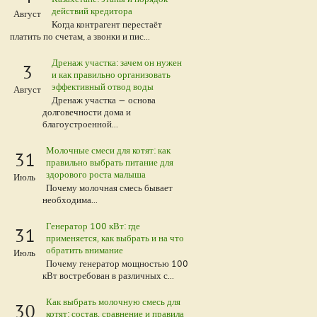
действий кредитора
Август
Когда контрагент перестаёт
платить по счетам, а звонки и пис...
Дренаж участка: зачем он нужен
3
и как правильно организовать
эффективный отвод воды
Август
Дренаж участка — основа
долговечности дома и
благоустроенной...
Молочные смеси для котят: как
31
правильно выбрать питание для
здорового роста малыша
Июль
Почему молочная смесь бывает
необходима...
Генератор 100 кВт: где
31
применяется, как выбрать и на что
обратить внимание
Июль
Почему генератор мощностью 100
кВт востребован в различных с...
Как выбрать молочную смесь для
30
котят: состав, сравнение и правила