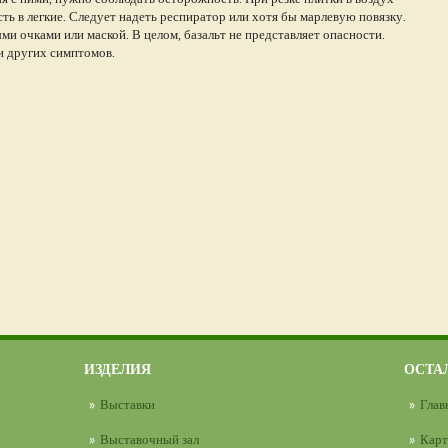
ь в легкие. Следует надеть респиратор или хотя бы марлевую повязку.
ми очками или маской. В целом, базальт не представляет опасности.
 и других симптомов.
.
ИЗДЕЛИЯ
ОСТА
Выставки
Глав
Выставочный зал
Карт