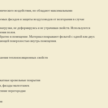
анического воздействия, но обладают максимальными
емых фасадов и защиты воздуховодов от возгорания в случае
агрузки, не деформируясь и не утрачивая свойств. Используются
ения полов.
братно в помещение. Материал покрывают фольгой с одной или двух
жающей поверхностью внутрь помещения.
шения теплоизоляционных свойств
скатные кровельные покрытия
в, фасады малоэтажек
ренние перегородки
ия