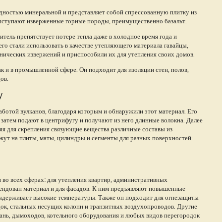
видностью минеральной и представляет собой спрессованную плитку из
выступают изверженные горные породы, преимущественно базальт.
итель препятствует потере тепла даже в холодное время года и
го стали использовать в качестве утепляющего материала гавайцы,
анических извержений и приспособили их для утепления своих домов.
ак и в промышленной сфере. Он подходит для изоляции стен, полов,
ов.
у
ботой вулканов, благодаря которым и обнаружили этот материал. Его
затем подают в центрифугу и получают из него длинные волокна. Далее
яя для скрепления связующие вещества различные составы из
жут на плиты, маты, цилиндры и сегменты для разных поверхностей:
 во всех сферах: для утепления квартир, административных
ендован материал и для фасадов. К ним предъявляют повышенные
выдерживает высокие температуры. Также он подходит для огнезащиты
ок, стальных несущих колонн и транзитных воздухопроводов. Другие
бань, дымоходов, котельного оборудования и любых видов перегородок