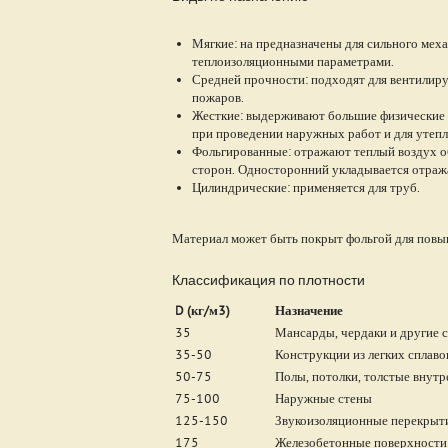
Мягкие: на предназначены для сильного мех
теплоизоляционными параметрами.
Средней прочности: подходят для вентилиру
пожаров.
Жесткие: выдерживают большие физические н
при проведении наружных работ и для утепл
Фольгированные: отражают теплый воздух о
сторон. Односторонний укладывается отра
Цилиндрические: применяется для труб.
Материал может быть покрыт фольгой для повы
Классификация по плотности
D (кг/м3)
Назначение
35
Мансарды, чердаки и другие 
35-50
Конструкции из легких сплаво
50-75
Полы, потолки, толстые внут
75-100
Наружные стены
125-150
Звукоизоляционные перекрыт
175
Железобетонные поверхности