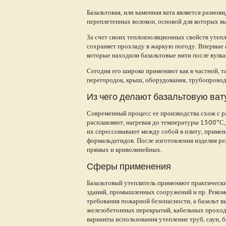
Базальтовая, или каменная вата является разно
переплетенных волокон, основой для которых 
За счет своих теплоизоляционных свойств утепл
сохраняет прохладу в жаркую погоду. Впервые е
которые находили базальтовые нити после вулк
Сегодня его широко применяют как в частной, т
перегородок, крыш, оборудования, трубопровод
Из чего делают базальтовую ват
Современный процесс ее производства схож с ра
расплавляют, нагревая до температуры 1500°С, 
их спрессовывают между собой в плиту, примен
формальдегидов. После изготовления изделия ре
прямых и криволинейных.
Сферы применения
Базальтовый утеплитель применяют практически
зданий, промышленных сооружений и пр. Реком
требования пожарной безопасности, а базальт 
железобетонных перекрытий, кабельных проход
варианты использования утепление труб, саун, 