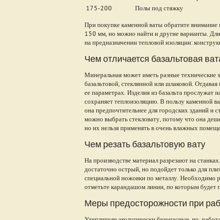
175-200
Полы под стяжку
При покупке каменной ваты обратите внимание 
150 мм, но можно найти и другие варианты. Дл
на предназначении тепловой изоляции: конструк
Чем отличается базальтовая ват
Минеральная может иметь разные технические х
базальтовой, стеклянной или шлаковой. Отдавая
ее параметрах. Изделия из базальта прослужат н
сохраняет теплоизоляцию. В пользу каменной ва
она предпочтительнее для городских зданий и с
можно выбрать стекловату, потому что она деш
но их нельзя применять в очень влажных помещ
Чем резать базальтовую вату
На производстве материал разрезают на станка
достаточно острый, но подойдет только для пл
специальной ножовки по металлу. Необходимо ре
отметьте карандашом линии, по которым будет п
Меры предосторожности при ра
Утеплители экологически безопасные, но, работ