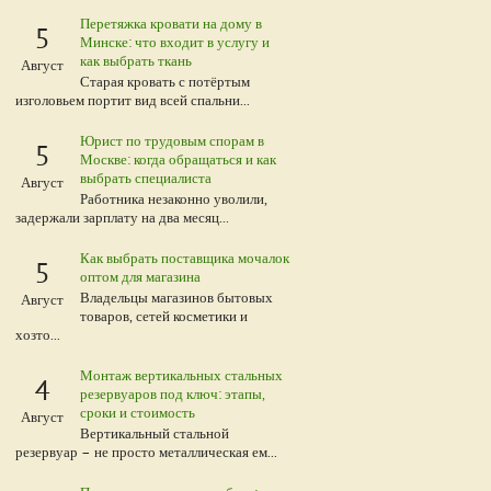
Перетяжка кровати на дому в
5
Минске: что входит в услугу и
как выбрать ткань
Август
Старая кровать с потёртым
изголовьем портит вид всей спальни...
Юрист по трудовым спорам в
5
Москве: когда обращаться и как
выбрать специалиста
Август
Работника незаконно уволили,
задержали зарплату на два месяц...
Как выбрать поставщика мочалок
5
оптом для магазина
Владельцы магазинов бытовых
Август
товаров, сетей косметики и
хозто...
Монтаж вертикальных стальных
4
резервуаров под ключ: этапы,
сроки и стоимость
Август
Вертикальный стальной
резервуар – не просто металлическая ем...