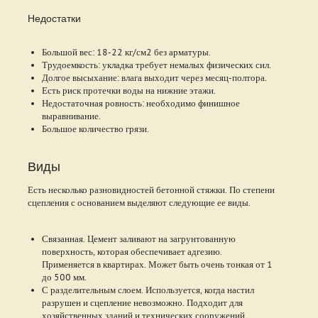
Недостатки
Большой вес: 18-22 кг/см2 без арматуры.
Трудоемкость: укладка требует немалых физических сил.
Долгое высыхание: влага выходит через месяц-полтора.
Есть риск протечки воды на нижние этажи.
Недостаточная ровность: необходимо финишное
выравнивание.
Большое количество грязи.
Виды
Есть несколько разновидностей бетонной стяжки. По степени
сцепления с основанием выделяют следующие ее виды.
Связанная. Цемент заливают на загрунтованную
поверхность, которая обеспечивает адгезию.
Применяется в квартирах. Может быть очень тонкая от 1
до 500 мм.
С разделительным слоем. Используется, когда настил
разрушен и сцепление невозможно. Подходит для
хозяйственных зданий и технических сооружений.