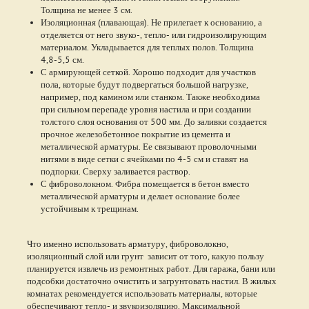
Толщина не менее 3 см.
Изоляционная (плавающая). Не прилегает к основанию, а
отделяется от него звуко-, тепло- или гидроизолирующим
материалом. Укладывается для теплых полов. Толщина
4,8-5,5 см.
С армирующей сеткой. Хорошо подходит для участков
пола, которые будут подвергаться большой нагрузке,
например, под камином или станком. Также необходима
при сильном перепаде уровня настила и при создании
толстого слоя основания от 500 мм. До заливки создается
прочное железобетонное покрытие из цемента и
металлической арматуры. Ее связывают проволочными
нитями в виде сетки с ячейками по 4-5 см и ставят на
подпорки. Сверху заливается раствор.
С фиброволокном. Фибра помещается в бетон вместо
металлической арматуры и делает основание более
устойчивым к трещинам.
Что именно использовать арматуру, фиброволокно,
изоляционный слой или грунт зависит от того, какую пользу
планируется извлечь из ремонтных работ. Для гаража, бани или
подсобки достаточно очистить и загрунтовать настил. В жилых
комнатах рекомендуется использовать материалы, которые
обеспечивают тепло- и звукоизоляцию. Максимальной