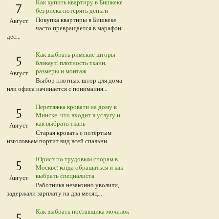
Как купить квартиру в Бишкеке
7
без риска потерять деньги
Покупка квартиры в Бишкеке
Август
часто превращается в марафон:
дес...
Как выбрать римские шторы
5
блэкаут: плотность ткани,
размеры и монтаж
Август
Выбор плотных штор для дома
или офиса начинается с понимания...
Перетяжка кровати на дому в
5
Минске: что входит в услугу и
как выбрать ткань
Август
Старая кровать с потёртым
изголовьем портит вид всей спальни...
Юрист по трудовым спорам в
5
Москве: когда обращаться и как
выбрать специалиста
Август
Работника незаконно уволили,
задержали зарплату на два месяц...
Как выбрать поставщика мочалок
5