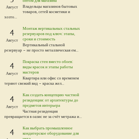
оптом для магазина
Владельцы магазинов бытовых
Август
товаров, сетей косметики и
хозто...
Монтаж вертикальных стальных
4
резервуаров под ключ: этапы,
сроки и стоимость
Август
Вертикальный стальной
резервуар – не просто металлическая ем...
Покраска стен вместо обоев:
4
виды красок и этапы работы
мастеров
Август
Квартира или офис со временем
теряют свежий вид – краска жел...
Как создать концепцию частной
4
резиденции: от архитектуры до
предметов интерьера
Август
Частная резиденция
превращается в оазис не за счёт метража и...
Как выбрать промышленное
4
кондитерское оборудование для
цеха