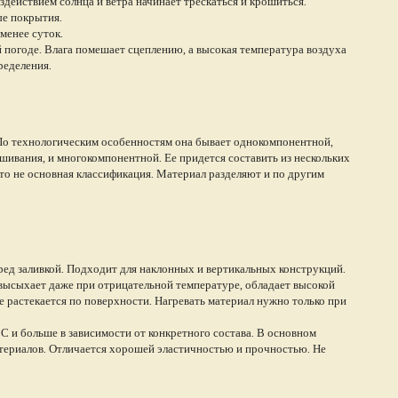
действием солнца и ветра начинает трескаться и крошиться.
ые покрытия.
менее суток.
й погоде. Влага помешает сцеплению, а высокая температура воздуха
ределения.
По технологическим особенностям она бывает однокомпонентной,
ешивания, и многокомпонентной. Ее придется составить из нескольких
то не основная классификация. Материал разделяют и по другим
ред заливкой. Подходит для наклонных и вертикальных конструкций.
высыхает даже при отрицательной температуре, обладает высокой
не растекается по поверхности. Нагревать материал нужно только при
С и больше в зависимости от конкретного состава. В основном
териалов. Отличается хорошей эластичностью и прочностью. Не