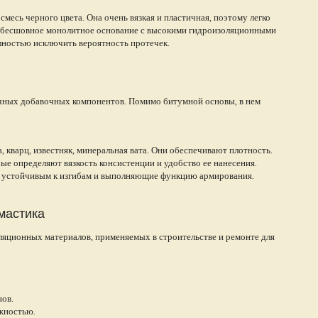
месь черного цвета. Она очень вязкая и пластичная, поэтому легко
 в бесшовное монолитное основание с высокими гидроизоляционными
олностью исключить вероятность протечек.
ичных добавочных компонентов. Помимо битумной основы, в нем
, кварц, известняк, минеральная вата. Они обеспечивают плотность.
рые определяют вязкость консистенции и удобство ее нанесения.
 устойчивым к изгибам и выполняющие функцию армирования.
мастика
яционных материалов, применяемых в строительстве и ремонте для
нов.
жностью.