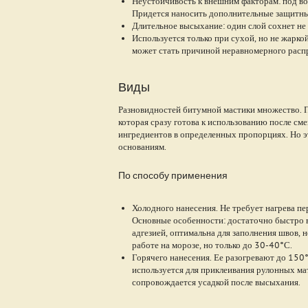
Неустойчивость к внешним факторам: под воз
Придется наносить дополнительные защитн
Длительное высыхание: один слой сохнет не 
Используется только при сухой, но не жарко
может стать причиной неравномерного расп
Виды
Разновидностей битумной мастики множество. 
которая сразу готова к использованию после см
ингредиентов в определенных пропорциях. Но э
основаниям.
По способу применения
Холодного нанесения. Не требует нагрева пе
Основные особенности: достаточно быстро 
адгезией, оптимальна для заполнения швов, 
работе на морозе, но только до 30-40°С.
Горячего нанесения. Ее разогревают до 150°
используется для приклеивания рулонных ма
сопровождается усадкой после высыхания.