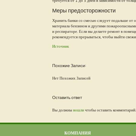
требуется от 1 до 3 дней в зависимости от тол
Меры предосторожности
Хранить банки со смесью следует подальше от о
материала бензином и другими пожароопасными 
и респираторе. Если вы делаете ремонт в пом
рекомендуется прерываться, чтобы выйти свежи
Источник
Похожие Записи:
Нет Похожих Записей
Оставить ответ
Вы должны
вошли
чтобы оставить комментарий
КОМПАНИЯ