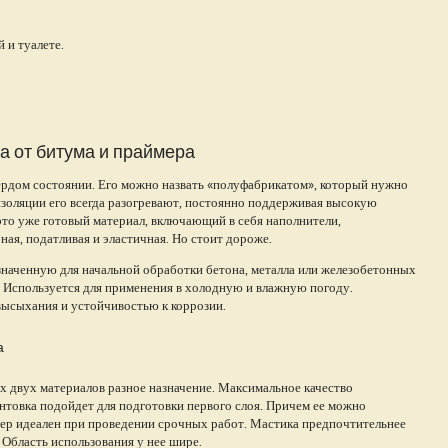
 и туалете.
а от битума и праймера
вердом состоянии. Его можно назвать «полуфабрикатом», который нужно
изоляции его всегда разогревают, постоянно поддерживая высокую
это уже готовый материал, включающий в себя наполнители,
ная, податливая и эластичная. Но стоит дороже.
значенную для начальной обработки бетона, металла или железобетонных
. Используется для применения в холодную и влажную погоду.
высыхания и устойчивостью к коррозии.
а
их двух материалов разное назначение. Максимальное качество
нтовка подойдет для подготовки первого слоя. Причем ее можно
ер идеален при проведении срочных работ. Мастика предпочтительнее
 Область использования у нее шире.