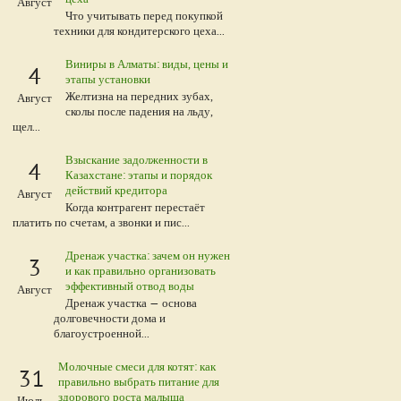
Август
Что учитывать перед покупкой
техники для кондитерского цеха...
Виниры в Алматы: виды, цены и
4
этапы установки
Желтизна на передних зубах,
Август
сколы после падения на льду,
щел...
Взыскание задолженности в
4
Казахстане: этапы и порядок
действий кредитора
Август
Когда контрагент перестаёт
платить по счетам, а звонки и пис...
Дренаж участка: зачем он нужен
3
и как правильно организовать
эффективный отвод воды
Август
Дренаж участка — основа
долговечности дома и
благоустроенной...
Молочные смеси для котят: как
31
правильно выбрать питание для
здорового роста малыша
Июль