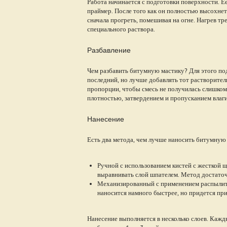
Работа начинается с подготовки поверхности. 
праймер. После того как он полностью высохне
сначала прогреть, помешивая на огне. Нагрев т
специального раствора.
Разбавление
Чем разбавить битумную мастику? Для этого под
последний, но лучше добавлять тот растворител
пропорции, чтобы смесь не получилась слишком 
плотностью, затвердением и пропусканием влаги
Нанесение
Есть два метода, чем лучше наносить битумную
Ручной с использованием кистей с жесткой щ
выравнивать слой шпателем. Метод достато
Механизированный с применением распылител
наносится намного быстрее, но придется при
Нанесение выполняется в несколько слоев. Каж