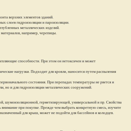
монта верхних элементов зданий.
ых слоев гидроизоляции и пароизоляции.
аглубленных металлических изделий.
 материалов, например, черепицы.
цепляющие способности. При этом он нетоксичен и может
ческие нагрузки. Подходит для кровли, наносится путем распыления
 первоначального состояния. При перепадах температуры не рвется и
вли, но и для гидроизоляции металлических сооружений.
ой, шумоизоляционной, герметизирующей, универсальной и пр. Свойства
ть внимание при покупке. Прежде чем выбрать конкретную смесь, изучите
дназначенный для крыш, может не подойти для бассейнов и колодцев.