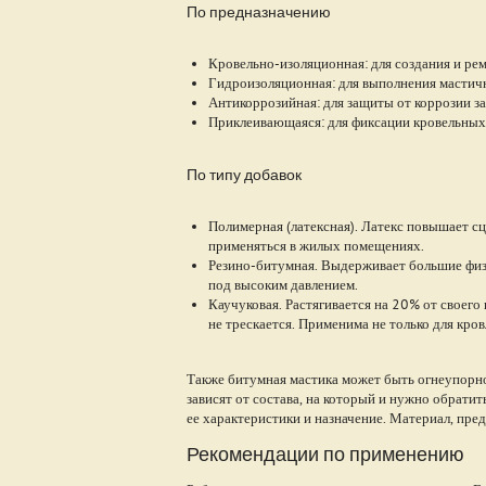
По предназначению
Кровельно-изоляционная: для создания и ре
Гидроизоляционная: для выполнения мастичн
Антикоррозийная: для защиты от коррозии з
Приклеивающаяся: для фиксации кровельных
По типу добавок
Полимерная (латексная). Латекс повышает с
применяться в жилых помещениях.
Резино-битумная. Выдерживает большие физи
под высоким давлением.
Каучуковая. Растягивается на 20% от своего
не трескается. Применима не только для кро
Также битумная мастика может быть огнеупорн
зависят от состава, на который и нужно обрати
ее характеристики и назначение. Материал, пре
Рекомендации по применению