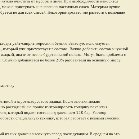
Ее нужно очистить от мусора и пыли. При необходимости наносится
т, можно приступать к нанесению мастичных слоев. Материал лучше
ребуется не для всех смесей. Некоторые достаточно развести с помощью
ходят уайт-спирит, керосин и бензин. Зачастую используется
ь, который уже присутствует в составе. Важно добавить состав в нужной
жидкой, иначе от нее не будет никакой пользы. Могут быть проблемы с
. Обычно добавляется не более 20% разбавителя на основную массу.
 мастику.
етиной и коротковорсового валика. После заливки можно
чно расходный, но проще контролировать толщину покрытия.
я, который подает состав под давлением 150 бар. Раствор
обрести специальную технику, которая работает с вязкими смесями.
дый их них должен высохнуть перед последующим. В среднем на это