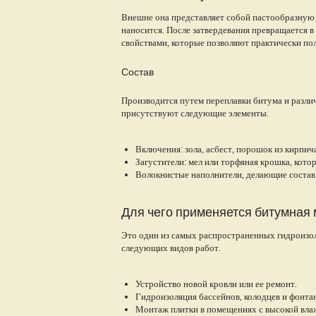
Внешне она представляет собой пастообразную с
наносится. После затвердевания превращается
свойствами, которые позволяют практически п
Состав
Производится путем переплавки битума и разл
присутствуют следующие элементы.
Включения: зола, асбест, порошок из кирпича
Загустители: мел или торфяная крошка, кото
Волокнистые наполнители, делающие состав
Для чего применяется битумная 
Это один из самых распространенных гидроизол
следующих видов работ.
Устройство новой кровли или ее ремонт.
Гидроизоляция бассейнов, колодцев и фонта
Монтаж плитки в помещениях с высокой вла