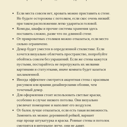
Если места совсем нет, кровать можно приставить к стене.
Но будьте осторожны с потолком, если скос очень низкий:
при таком расположении легко удариться головой.
Комоды, шкафы и прочие системы хранения здесь
поставить сложно, разве что по длинной стене.
От прикроватных столиков можно отказаться, если место
сильно ограничено.
Декор будет уместен в определенной стилистике. Если
хочется визуально облегчить пространство, попробуйте
обойтись совсем без украшений. Если же стены кажутся
пустыми, постарайтесь не перегружать их мелкими
картинами и статуэтками, иначе комната будет казаться
захламленной.
Иногда эффектнее смотрится акцентная стена с красивым
рисунком или яркими дизайнерскими обоями, чем
точечный декор.
Для оформления стоит использовать светлые краски,
особенно в случае низкого потолка. Они визуально
увеличат помещение и наполнят его воздухом.
От балок лучше отказаться, если есть такая возможность.
Заменить их можно деревянной рейкой, вариант
еще проще штукатурка и краска. Ровные стены и потолок
смотрятся в интерьере легче, они не давят.