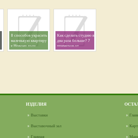
8 способов украсить
Как сделать студию в
маленькую квартиру
два раза больше? 7
к Новому году
примеров от
дизайнеров
.
ИЗДЕЛИЯ
ОСТА
Выставки
Глав
Выставочный зал
Карт
Главная
Марк