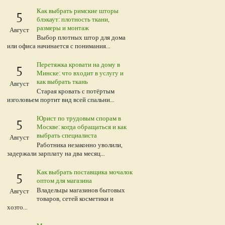
Как выбрать римские шторы
5
блэкаут: плотность ткани,
размеры и монтаж
Август
Выбор плотных штор для дома
или офиса начинается с понимания...
Перетяжка кровати на дому в
5
Минске: что входит в услугу и
как выбрать ткань
Август
Старая кровать с потёртым
изголовьем портит вид всей спальни...
Юрист по трудовым спорам в
5
Москве: когда обращаться и как
выбрать специалиста
Август
Работника незаконно уволили,
задержали зарплату на два месяц...
Как выбрать поставщика мочалок
5
оптом для магазина
Владельцы магазинов бытовых
Август
товаров, сетей косметики и
хозто...