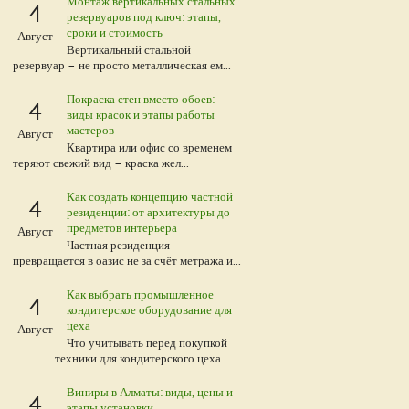
Монтаж вертикальных стальных
4
резервуаров под ключ: этапы,
сроки и стоимость
Август
Вертикальный стальной
резервуар – не просто металлическая ем...
Покраска стен вместо обоев:
4
виды красок и этапы работы
мастеров
Август
Квартира или офис со временем
теряют свежий вид – краска жел...
Как создать концепцию частной
4
резиденции: от архитектуры до
предметов интерьера
Август
Частная резиденция
превращается в оазис не за счёт метража и...
Как выбрать промышленное
4
кондитерское оборудование для
цеха
Август
Что учитывать перед покупкой
техники для кондитерского цеха...
Виниры в Алматы: виды, цены и
4
этапы установки