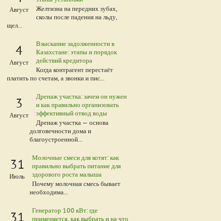
Желтизна на передних зубах,
Август
сколы после падения на льду,
щел...
Взыскание задолженности в
4
Казахстане: этапы и порядок
действий кредитора
Август
Когда контрагент перестаёт
платить по счетам, а звонки и пис...
Дренаж участка: зачем он нужен
3
и как правильно организовать
эффективный отвод воды
Август
Дренаж участка — основа
долговечности дома и
благоустроенной...
Молочные смеси для котят: как
31
правильно выбрать питание для
здорового роста малыша
Июль
Почему молочная смесь бывает
необходима...
Генератор 100 кВт: где
31
применяется, как выбрать и на что