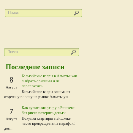
Последние записи
Бельгийские ковры в Алматы: как
8
выбрать оригинал и не
переплатить
Август
Бельгийские ковры занимают
отдельную нишу на рынке Алматы уж...
Как купить квартиру в Бишкеке
7
без риска потерять деньги
Покупка квартиры в Бишкеке
Август
часто превращается в марафон:
дес...