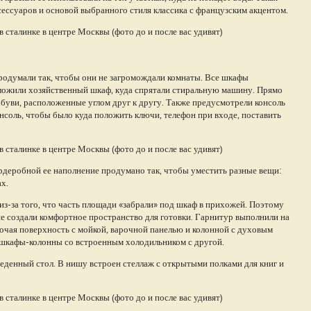
сессуаров и основой выбранного стиля классика с французским акцентом.
родумали так, чтобы они не загромождали комнаты. Все шкафы
ложили хозяйственный шкаф, куда спрятали стиральную машину. Прямо
обуви, расположенные углом друг к другу. Также предусмотрели консоль
нсоль, чтобы было куда положить ключи, телефон при входе, поставить
рдеробной ее наполнение продумано так, чтобы уместить разные вещи:
х.
из-за того, что часть площади «забрали» под шкаф в прихожей. Поэтому
не создали комфортное пространство для готовки. Гарнитур выполнили на
абочая поверхность с мойкой, варочной панелью и колонной с духовым
 шкафы-колонны со встроенным холодильником с другой.
еденный стол. В нишу встроен стеллаж с открытыми полками для книг и