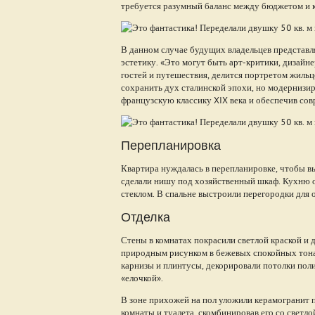
требуется разумный баланс между бюджетом и ка
В данном случае будущих владельцев представля
эстетику. «Это могут быть арт-критики, дизайн
гостей и путешествия, делится портретом жильц
сохранить дух сталинской эпохи, но модернизир
французскую классику XIX века и обеспечив со
Перепланировка
Квартира нуждалась в перепланировке, чтобы вы
сделали нишу под хозяйственный шкаф. Кухню о
стеклом. В спальне выстроили перегородки для 
Отделка
Стены в комнатах покрасили светлой краской и 
природным рисунком в бежевых спокойных тона
карнизы и плинтусы, декорировали потолки пол
«елочкой».
В зоне прихожей на пол уложили керамогранит 
комнаты и туалета, скомбинировав его со светлой