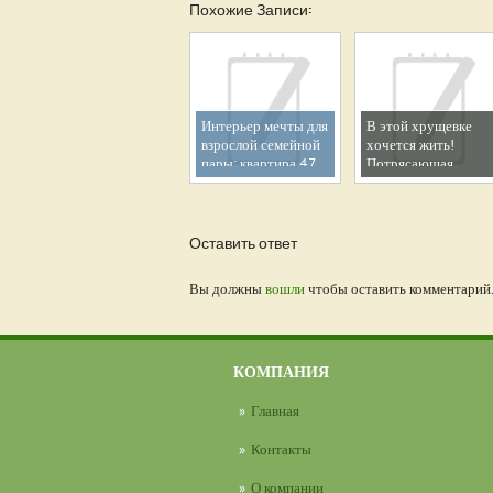
Похожие Записи:
Интерьер мечты для
В этой хрущевке
взрослой семейной
хочется жить!
пары: квартира 47
Потрясающая
кв. м, где продумано
переделка семейной
все до мелочей
двушки 45 кв. м
(фото до и после)
Оставить ответ
Вы должны
вошли
чтобы оставить комментарий
КОМПАНИЯ
Главная
Контакты
О компании