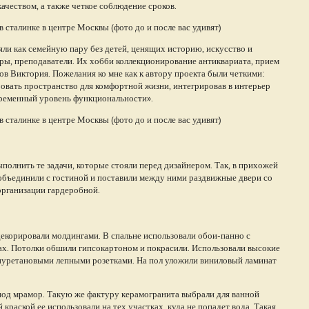
чеством, а также четкое соблюдение сроков.
ли как семейную пару без детей, ценящих историю, искусство и
еры, преподаватели. Их хобби коллекционирование антиквариата, прием
ов Виктория. Пожелания ко мне как к автору проекта были четкими:
овать пространство для комфортной жизни, интегрировав в интерьер
временный уровень функциональности».
полнить те задачи, которые стояли перед дизайнером. Так, в прихожей
бъединили с гостиной и поставили между ними раздвижные двери со
организации гардеробной.
декорировали молдингами. В спальне использовали обои-панно с
х. Потолки обшили гипсокартоном и покрасили. Использовали высокие
иуретановыми лепными розетками. На пол уложили виниловый ламинат
под мрамор. Такую же фактуру керамогранита выбрали для ванной
 краской ее использовали на тех участках, куда не попадет вода. Такая