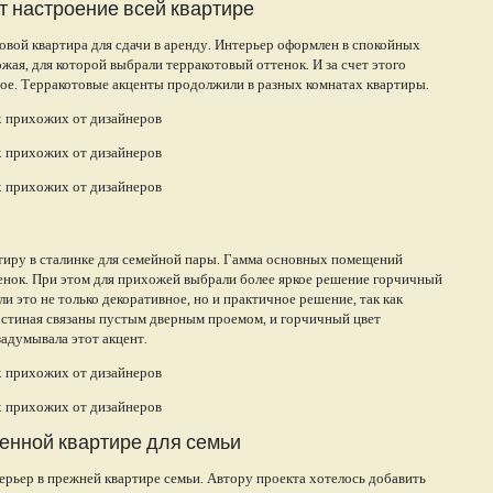
т настроение всей квартире
ой квартира для сдачи в аренду. Интерьер оформлен в спокойных
жая, для которой выбрали терракотовый оттенок. И за счет этого
ное. Терракотовые акценты продолжили в разных комнатах квартиры.
тиру в сталинке для семейной пары. Гамма основных помещений
енок. При этом для прихожей выбрали более яркое решение горчичный
и это не только декоративное, но и практичное решение, так как
остиная связаны пустым дверным проемом, и горчичный цвет
задумывала этот акцент.
енной квартире для семьи
ерьер в прежней квартире семьи. Автору проекта хотелось добавить