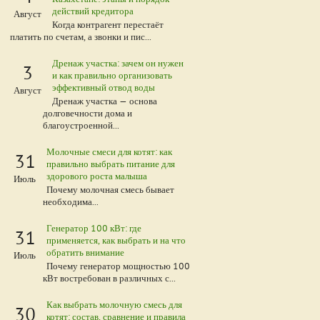
действий кредитора
Август
Когда контрагент перестаёт
платить по счетам, а звонки и пис...
Дренаж участка: зачем он нужен
3
и как правильно организовать
эффективный отвод воды
Август
Дренаж участка — основа
долговечности дома и
благоустроенной...
Молочные смеси для котят: как
31
правильно выбрать питание для
здорового роста малыша
Июль
Почему молочная смесь бывает
необходима...
Генератор 100 кВт: где
31
применяется, как выбрать и на что
обратить внимание
Июль
Почему генератор мощностью 100
кВт востребован в различных с...
Как выбрать молочную смесь для
30
котят: состав, сравнение и правила