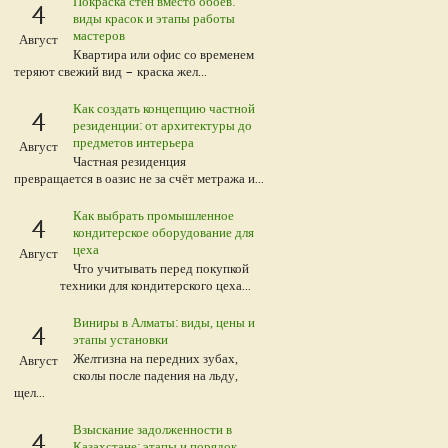
Покраска стен вместо обоев:
4
виды красок и этапы работы
мастеров
Август
Квартира или офис со временем
теряют свежий вид – краска жел...
Как создать концепцию частной
4
резиденции: от архитектуры до
предметов интерьера
Август
Частная резиденция
превращается в оазис не за счёт метража и...
Как выбрать промышленное
4
кондитерское оборудование для
цеха
Август
Что учитывать перед покупкой
техники для кондитерского цеха...
Виниры в Алматы: виды, цены и
4
этапы установки
Желтизна на передних зубах,
Август
сколы после падения на льду,
щел...
Взыскание задолженности в
4
Казахстане: этапы и порядок