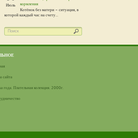
кормления
Июль
Котёнок без матери – ситуация, в
которой каждый час на счету...
ЛЬНОЕ
ная
а сайта
а года. Плательная колекция. 2000г.
удничество