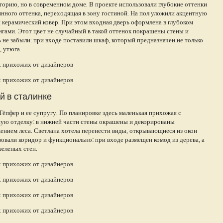
орию, но в современном доме. В проекте использовали глубокие оттенки
нного оттенка, переходящая в зону гостиной. На пол уложили акцентную
 керамический ковер. При этом входная дверь оформлена в глубоком
гами. Этот цвет не случайный в такой оттенок покрашены стены и
 не забыли: при входе поставили шкаф, который предназначен не только
, утюга.
й в сталинке
ёпфер и ее супругу. По планировке здесь маленькая прихожая с
ую отделку: в нижней части стены окрашены и декорированы
ением леса. Светлана хотела перенести виды, открывающиеся из окон
твовали коридор и функционально: при входе размещен комод из дерева, а
зеленых стен.