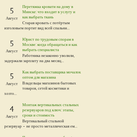
Перетяжка кровати на дому в
5
Минске: что входит в услугу и
как выбрать ткань
Август
Старая кровать с потёртым
изголовьем портит вид всей спальни...
Юрист по трудовым спорам в
5
Москве: когда обращаться и как
выбрать специалиста
Август
Работника незаконно уволили,
задержали зарплату на два месяц...
Как выбрать поставщика мочалок
5
оптом для магазина
Владельцы магазинов бытовых
Август
товаров, сетей косметики и
хозто...
Монтаж вертикальных стальных
4
резервуаров под ключ: этапы,
сроки и стоимость
Август
Вертикальный стальной
резервуар – не просто металлическая ем...