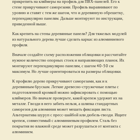
прикрепить на кляймеры на профиль для ПВХ-панелей. Его к
стене прикручивают саморезами. Профиль выравнивают по
уровню и ставят с тем же шагом, что и деревянную обрешетку,
перпендикулярно панелям. Дальше монтируют по инструкции,
приведенной выше.
Как крепить на стены деревянные панели? Для тяжелых модулей
из натурального дерева лучше сделать каркас из алюминиевого
профиля.
Вначале создайте схему расположения облицовки и рассчитайте
нужное количество опорных стоек и направляющих планок. Их
монтируют перпендикулярно панелям, с шагом 40-50 см
максимум. Но лучше ориентироваться на размеры облицовки.
К профилю дерево прикручивают саморезами, как и к
деревянным брускам. Легкие древесно-стружечные плиты с
подготовленной кромкой можно зафиксировать с помощью
кляймеров. Но вначале проверьте, какой крепеж удержит их на
металле. Гвозди в него забить нельзя, а шляпка стандартных
саморезов для алюминия может мешать фиксации листа.
Альтернатива шуруп с пресс-шайбой или дюбель-гвозди. Ищите
крепеж, совместимый с алюминиевым профилем. Сталь без
покрытия во влажной среде может разрушаться от контакта с
алюминием.