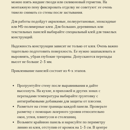
можно взять жидкие гвозди или силиконовый герметик. На
монтажную пену фиксировать отделку не советуют: ее очень
тяжело снимать со стены после застывания.
Для работы подойдут акриловые, полиуретановые, эпоксидные
или MS-полимерные клеи. Для больших деревянных или
текстильных панелей выбирайте специальный клей для тяжелых
конструкций.
Надежность конструкции зависит не только от клея. Очень важно
тщательно подготовить поверхность. Ее нужно зашпаклевать и
выровнять, убрав глубокие трещины. Допускаются перепады
высот не больше 2-3 мм.
Приклеивание панелей состоит из 4-х этапов.
Прогрунтуйте стену после выравнивания и дайте
высохнуть. На кухне, в прихожей и других зонах с
перепадами температуры выбирайте грунтовку с
антигрибковыми добавками для защиты от плесени.
Разметьте на стене границы каждой панели. Проверьте
разметку с помощью лазерного уровня относительно
окон, углов, плинтусов и столешниц.
Возьмите крайнюю панель и нарисуйте по периметру
линию из клея, отступив от кромок на 1-3 см. В центре