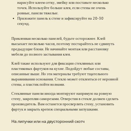
нарисуйте клеем сетку, змейку или поставьте несколько
точек. Используйте больше клея, если стены не очень
ровные, панели тяжелые.
Приложите панель к стене и зафиксируйте на 20-30
секунд.
Приклеивая несколько панелей, будьте осторожнее. Клей
высыхает несколько часов, поэтому постарайтесь не сдвинуть
предыдущие блоки. Не начинайте монтаж или расстановку
мебели до полного застывания клея.
Клей также используют для фиксации стеклянных или
пластиковых фартуков на кухне. Подойдут любые составы,
описанные выше. Но эти материалы требуют тщательного
выравнивания основания. Стекло может отклеиться от неровной
стены, а пластик пойти волнами.
Стеклянные панели иногда монтируют напрямую на ровную
стену, закрепляя саморезами. Отверстия в стекле должен сделать
производитель. Вам останется просверлить стену, установить
фартук и закрыть крепеж специальными заглушками.
На липучки или на двусторонний скотч