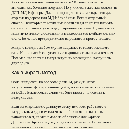
Как крепить мягкие стеновые панели? Их внешняя часть
выглядит как большие подушки. Но у них есть жесткая основа из
ДСП, МДФ, фанеры. Для них подходят те же методы, что для
отделки из дерева или МДФ без обивки. Есть и отдельный
способ. Некоторые текстильные блоки сзади покрыты клейким
слоем или комплектуются двусторонним скотчем. Нужно снять
защитную пленку с основания и приложить его клейким слоем к
стене. Ее лучше предварительно выровнять и прогрунтовать.
Жидкие гвозди в любом случае надежнее готового клеящего
слоя. Но не пытайтесь усилить его дополнительным слоем клея.
Полимерные составы могут вступить в реакцию и разрушить
друг друга.
Как выбрать метод
Ориентируйтесь на вес облицовки. МДФ чуть легче
натурального фрезерованного дуба, но тяжелее мягких панелей
на ДСП. Легкие конструкции удобнее просто приклеить к
поверхности.
Если вы отделываете длинную стену целиком, работаете с
натуральным деревом или мягкой облицовкой с плотным
наполнителем, не экономьте на обрешетке или каркасе.
Деревянные бруски подходят для жилых комнат. Во влажных
помещениях лучше использовать пластиковый или