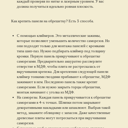
каждый проверяя по нитке и лазерным уровнем. У вас
должна получиться идеально ровная плоскость.
Как крепить панели на обрешетку? Есть 3 способа.
С помощью кляймеров. Это металлические зажимы,
которые позволяют уменьшить количество саморезов. Но
они подходят только для монтажа панелей с кромками
типа шип-паз. Нужно подбирать кляймер под толщину
кромки. Первую панель прикручивают к обрешетке
саморезами. Предварительно аккуратно рассверлите
отверстие в МДФ, чтобы плита не растрескалась от
вкручивания крепежа. Для крепления следующей панели
кляймер тонкими гвоздями прибивают к обрешетке, МДФ
зажимают в нем. Последнюю панель также крепят
саморезами. Если нужно закрыть торцы обрешетки,
монтаж начинают с уголка из МДФ.
На саморезы. Каждая панель прикручивается к обрешетке
саморезами в 4-х точках. Шляпки потом закрывают
декоративными накладками или шпаклюют. Выбрав такой
метод, закажите облицовку с запасом. Даже качественные
древесные плиты могут потрескаться при вкручивании
саморезов.
С помощью скоб и специального мебельного степлера.