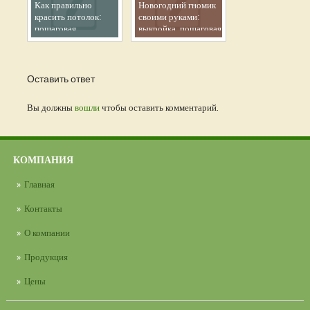
Как правильно
Новогодний гномик
красить потолок:
своими руками:
пошаговая
выкройка, пошаговая
инструкция и
инструкция и
полезные советы
важные советы
Оставить ответ
Вы должны
вошли
чтобы оставить комментарий.
КОМПАНИЯ
Главная
Контакты
О компании
Продукция
Цены