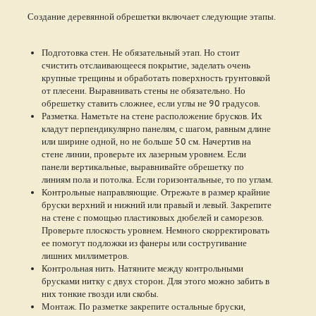
Создание деревянной обрешетки включает следующие этапы.
Подготовка стен. Не обязательный этап. Но стоит
счистить отслаивающееся покрытие, заделать очень
крупные трещины и обработать поверхность грунтовкой
от плесени. Выравнивать стены не обязательно. Но
обрешетку ставить сложнее, если углы не 90 градусов.
Разметка. Наметьте на стене расположение брусков. Их
кладут перпендикулярно панелям, с шагом, равным длине
или ширине одной, но не больше 50 см. Начертив на
стене линии, проверьте их лазерным уровнем. Если
панели вертикальные, выравнивайте обрешетку по
линиям пола и потолка. Если горизонтальные, то по углам.
Контрольные направляющие. Отрежьте в размер крайние
бруски верхний и нижний или правый и левый. Закрепите
на стене с помощью пластиковых дюбелей и саморезов.
Проверьте плоскость уровнем. Немного скорректировать
ее помогут подложки из фанеры или состругивание
лишних миллиметров.
Контрольная нить. Натяните между контрольными
брусками нитку с двух сторон. Для этого можно забить в
них тонкие гвозди или скобы.
Монтаж. По разметке закрепите остальные бруски,