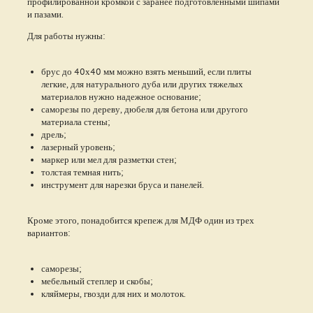
профилированной кромкой с заранее подготовленными шипами
и пазами.
Для работы нужны:
брус до 40х40 мм можно взять меньший, если плиты
легкие, для натурального дуба или других тяжелых
материалов нужно надежное основание;
саморезы по дереву, дюбеля для бетона или другого
материала стены;
дрель;
лазерный уровень;
маркер или мел для разметки стен;
толстая темная нить;
инструмент для нарезки бруса и панелей.
Кроме этого, понадобится крепеж для МДФ один из трех
вариантов:
саморезы;
мебельный степлер и скобы;
кляймеры, гвозди для них и молоток.