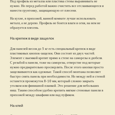
Под профиль из металла или пластика стены выравнивать не
нужно. Но перед работой важно счистить все отслаивающееся и
нанести грунтовку, защищающую от плесени.
На кухне, в прихожей, ванной комнате лучше использовать
металл, а не дерево. Профиль не боится влаги и огня, на нем не
образуется плесень.
На крепеж в виде защелок
Для панелей весом до 5 кг есть специальный крепеж в виде
пластиковых кнопок-защелок. Они состоят из двух частей.
Элемент с выемкой крепят прямо к стене на саморезы и дюбеля.
С резьбой к панели, тоже на саморезы, отверстие под которые
нужно предварительно просверлить. После этого кнопки просто
защелкиваются как одежные. Такой способ монтажа позволяет
быстро снять панель при необходимости. Но между ней и стеной
останется промежуток 8-10 мм, который сложно закрыть
уголком или финишной планкой. Это решение для небольших
ниш. Таким способом удобно крепить мягкие стеновые панели в
прихожей между шкафами или над пуфиком.
На клей