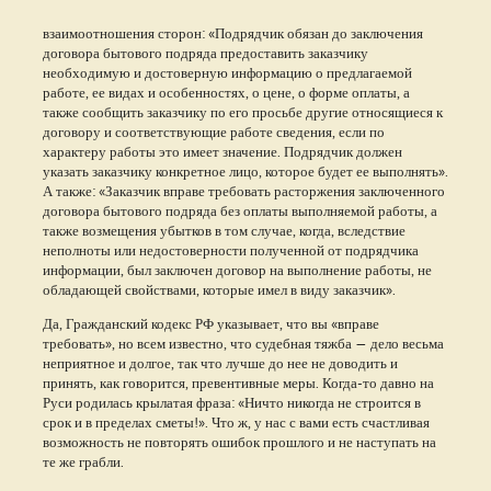
взаимоотношения сторон: «Подрядчик обязан до заключения
договора бытового подряда предоставить заказчику
необходимую и достоверную информацию о предлагаемой
работе, ее видах и особенностях, о цене, о форме оплаты, а
также сообщить заказчику по его просьбе другие относящиеся к
договору и соответствующие работе сведения, если по
характеру работы это имеет значение. Подрядчик должен
указать заказчику конкретное лицо, которое будет ее выполнять».
А также: «Заказчик вправе требовать расторжения заключенного
договора бытового подряда без оплаты выполняемой работы, а
также возмещения убытков в том случае, когда, вследствие
неполноты или недостоверности полученной от подрядчика
информации, был заключен договор на выполнение работы, не
обладающей свойствами, которые имел в виду заказчик».
Да, Гражданский кодекс РФ указывает, что вы «вправе
требовать», но всем известно, что судебная тяжба — дело весьма
неприятное и долгое, так что лучше до нее не доводить и
принять, как говорится, превентивные меры. Когда-то давно на
Руси родилась крылатая фраза: «Ничто никогда не строится в
срок и в пределах сметы!». Что ж, у нас с вами есть счастливая
возможность не повторять ошибок прошлого и не наступать на
те же грабли.