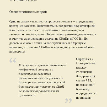
Ответственность сторон
Одно из самых узких мест в процессе ремонта — определение
критериев качества. Действительно, подрядчик под категорией
«высококачественная отделка» может понимать одно, а
заказчик — совсем другое. Настоятельно рекомендуем включить
в сметную документацию ссылки на СНиПы и ГОСТы. Их
довольно много и почти на все случаи жизни. Обращаем
внимание, что знание СНиПов — еще один существенный плюс
подрядчику.
Обратимся к
Гражданскому
К тому же в случае возникновения
кодексу
конфликтной ситуации и
Российской
доведения до судебного
Федерации. В
разбирательства отсутствие в
статье 732,
договоре и в сметно-технической
посвященной
документации указания на СНиП
бытовому
не является оправдательным
подряду, четко
аргументом.
прописаны