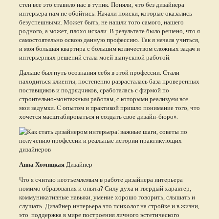
стен все это ставило нас в тупик. Поняли, что без дизайнера
интерьера нам не обойтись. Начали поиски, которые оказались
безуспешными. Может быть, не нашли того самого, нашего
родного, а может, плохо искали. В результате было решено, что я
самостоятельно освою данную профессию. Так я начала учиться,
и моя большая квартира с большим количеством сложных задач и
интерьерных решений стала моей выпускной работой.
Дальше был путь осознания себя в этой профессии. Стали
находиться клиенты, постепенно разрасталась база проверенных
поставщиков и подрядчиков, сработалась с фирмой по
строительно-монтажным работам, с которыми реализуем все
мои задумки. С опытом и практикой пришло понимание того, что
хочется масштабироваться и создать свое дизайн-бюро».
Анна Хомицкая
Дизайнер
Что я считаю неотъемлемым в работе дизайнера интерьера
помимо образования и опыта? Силу духа и твердый характер,
коммуникативные навыки, умение хорошо говорить, слышать и
слушать. Дизайнер интерьера это психолог на стройке и в жизни,
это поддержка в мире построения личного эстетического