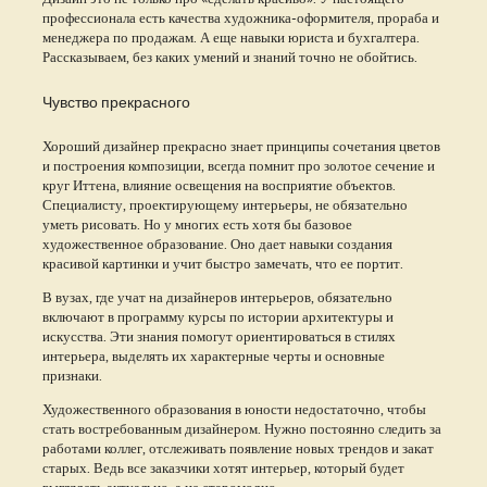
профессионала есть качества художника-оформителя, прораба и
менеджера по продажам. А еще навыки юриста и бухгалтера.
Рассказываем, без каких умений и знаний точно не обойтись.
Чувство прекрасного
Хороший дизайнер прекрасно знает принципы сочетания цветов
и построения композиции, всегда помнит про золотое сечение и
круг Иттена, влияние освещения на восприятие объектов.
Специалисту, проектирующему интерьеры, не обязательно
уметь рисовать. Но у многих есть хотя бы базовое
художественное образование. Оно дает навыки создания
красивой картинки и учит быстро замечать, что ее портит.
В вузах, где учат на дизайнеров интерьеров, обязательно
включают в программу курсы по истории архитектуры и
искусства. Эти знания помогут ориентироваться в стилях
интерьера, выделять их характерные черты и основные
признаки.
Художественного образования в юности недостаточно, чтобы
стать востребованным дизайнером. Нужно постоянно следить за
работами коллег, отслеживать появление новых трендов и закат
старых. Ведь все заказчики хотят интерьер, который будет
выглядеть актуально, а не старомодно.