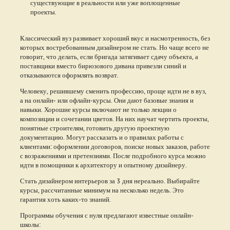
существующие в реальности или уже воплощенные
проекты.
Классический вуз развивает хороший вкус и насмотренность, без
которых востребованным дизайнером не стать. Но чаще всего не
говорит, что делать, если бригада затягивает сдачу объекта, а
поставщики вместо бирюзового дивана привезли синий и
отказываются оформлять возврат.
Человеку, решившему сменить профессию, проще идти не в вуз,
а на онлайн- или офлайн-курсы. Они дают базовые знания и
навыки. Хорошие курсы включают не только лекции о
композиции и сочетании цветов. На них научат чертить проекты,
понятные строителям, готовить другую проектную
документацию. Могут рассказать и о правилах работы с
клиентами: оформлении договоров, поиске новых заказов, работе
с возражениями и претензиями. После подробного курса можно
идти в помощники к архитектору и опытному дизайнеру.
Стать дизайнером интерьеров за 3 дня нереально. Выбирайте
курсы, рассчитанные минимум на несколько недель. Это
гарантия хоть каких-то знаний.
Программы обучения с нуля предлагают известные онлайн-
школы: