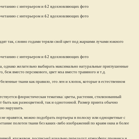
ядят так, словно годами теряли свой цвет под жаркими лучами южного
ма, однако желательно выбирать максимально натуральные приглушенные
о, беж вместо персикового, цвет мха вместо травяного и т.д.
еленные ткани как правило, это лен и хлопок, которые в естественном
етствуется флористическая тематика: цветы, растения, стилизованный
 быть как разноцветной, так и однотонной. Размер принта обычно
жно нарушать.
 не нравятся, можно подобрать портьеры в полоску или одноцветные с
етание полотен ткани без каких-либо изображений по краям окна и более
ивкой, кружевом, росписью) идеально передадут атмосферу прованса и