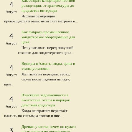
Как создать концепцию частной
4
резиденции: от архитектуры до
предметов интерьера
Август
Частная резиденция
превращается в оазис не за счёт метража и...
Как выбрать промышленное
4
кондитерское оборудование для
цеха
Август
Что учитывать перед покупкой
техники для кондитерского цеха...
Виниры в Алматы: виды, цены и
4
этапы установки
Желтизна на передних зубах,
Август
сколы после падения на льду,
щел...
Взыскание задолженности в
4
Казахстане: этапы и порядок
действий кредитора
Август
Когда контрагент перестаёт
платить по счетам, а звонки и пис...
Дренаж участка: зачем он нужен
3
и как правильно организовать