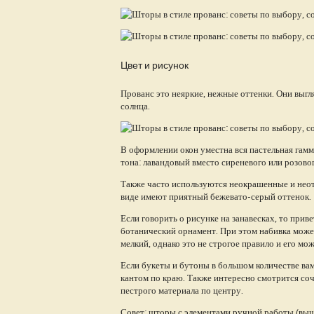
Цвет и рисунок
Прованс это неяркие, нежные оттенки. Они выгл
солнца.
В оформлении окон уместна вся пастельная гам
тона: лавандовый вместо сиреневого или розовог
Также часто используются неокрашенные и неотб
виде имеют приятный бежевато-серый оттенок.
Если говорить о рисунке на занавесках, то прив
ботанический орнамент. При этом набивка может
мелкий, однако это не строгое правило и его мо
Если букеты и бутоны в большом количестве вам
кантом по краю. Также интересно смотрится соч
пестрого материала по центру.
Совет: шторы с элементами ручной работы (выш