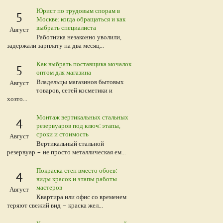
Юрист по трудовым спорам в
5
Москве: когда обращаться и как
выбрать специалиста
Август
Работника незаконно уволили,
задержали зарплату на два месяц...
Как выбрать поставщика мочалок
5
оптом для магазина
Владельцы магазинов бытовых
Август
товаров, сетей косметики и
хозто...
Монтаж вертикальных стальных
4
резервуаров под ключ: этапы,
сроки и стоимость
Август
Вертикальный стальной
резервуар – не просто металлическая ем...
Покраска стен вместо обоев:
4
виды красок и этапы работы
мастеров
Август
Квартира или офис со временем
теряют свежий вид – краска жел...