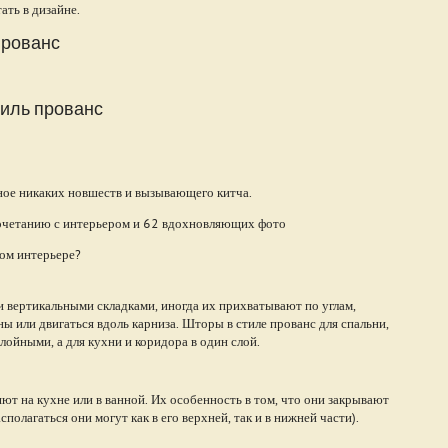
ать в дизайне.
прованс
тиль прованс
ное никаких новшеств и вызывающего китча.
ком интерьере?
 вертикальными складками, иногда их прихватывают по углам,
ны или двигаться вдоль карниза. Шторы в стиле прованс для спальни,
ойными, а для кухни и коридора в один слой.
т на кухне или в ванной. Их особенность в том, что они закрывают
полагаться они могут как в его верхней, так и в нижней части).