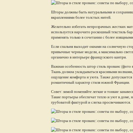
Шторы должны быть натуральными и сохранивши
вкраплениями более толстых нитей.
Желательно избегать непрозрачных жестких мате
используется нарочито роскошный текстиль барха
применять только в сочетании с более изящным
Если спальня выходит окнами на солнечную сто
привычные черные модели, а максимально светлы
органично в интерьере французского кантри.
Важная особенность штор стиль прованс (фото в
Ткань должна укладываться красивыми волнами,
ощущение комфорта и уюта. Также допускается 
романтичный характер стиля южной Франции.
Совет: зимой поменяйте легкие и тонкие занавес
Такие портьеры обеспечат тепло и уют в доме, 
грубоватой фактурой и слегка просвечиваются.