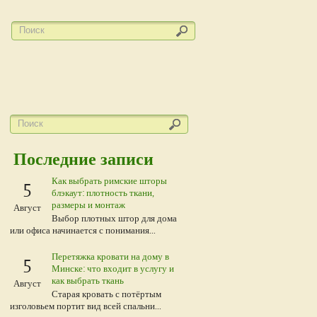
Последние записи
Как выбрать римские шторы
5
блэкаут: плотность ткани,
размеры и монтаж
Август
Выбор плотных штор для дома
или офиса начинается с понимания...
Перетяжка кровати на дому в
5
Минске: что входит в услугу и
как выбрать ткань
Август
Старая кровать с потёртым
изголовьем портит вид всей спальни...