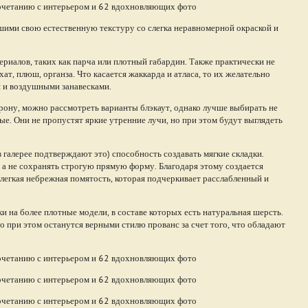
ми свою естественную текстуру со слегка неравномерной окраской и
риалов, таких как парча или плотный габардин. Также практически не
т, плюш, органза. Что касается жаккарда и атласа, то их желательно
и и воздушными занавесками.
рону, можно рассмотреть варианты блэкаут, однако лучше выбирать не
е. Они не пропустят яркие утренние лучи, но при этом будут выглядеть
 галерее подтверждают это) способность создавать мягкие складки.
 а не сохранять строгую прямую форму. Благодаря этому создается
легкая небрежная помятость, которая подчеркивает расслабленный и
ки на более плотные модели, в составе которых есть натуральная шерсть.
но при этом останутся верными стилю прованс за счет того, что обладают