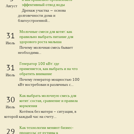
эффективный отвод воды
Август
Дренаж участка — основа
долговечности дома и
благоустроенной...
Молочные смеси для котят: как
31
правильно выбрать питание для
здорового роста малыша
Июль
Почему молочная смесь бывает
необходима...
Генератор 100 кВт: где
31
применяется, как выбрать и на что
обратить внимание
Июль
Почему генератор мощностью 100
кВт востребован в различных с...
Как выбрать молочную смесь для
30
котят: состав, сравнение и правила
кормления
Июль
Котёнок без матери – ситуация, в
которой каждый час на счету...
Как технологии меняют бизнес-
29
процессы: от рутины к