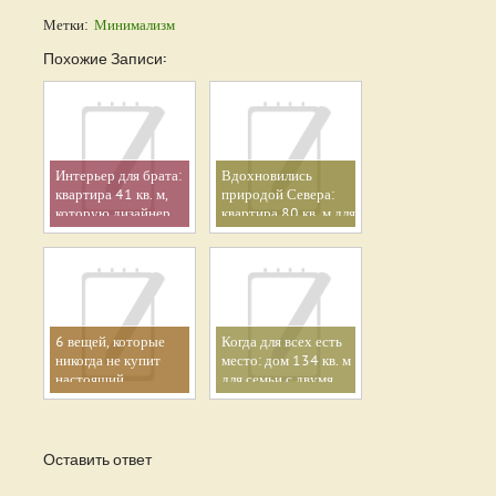
Метки:
Минимализм
Похожие Записи:
Интерьер для брата:
Вдохновились
квартира 41 кв. м,
природой Севера:
которую дизайнер
квартира 80 кв. м для
продумала до
пары, жившей за
мелочей
Полярным кругом
6 вещей, которые
Когда для всех есть
никогда не купит
место: дом 134 кв. м
настоящий
для семьи с двумя
минималист
детьми
Оставить ответ