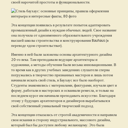
своей нарочитой простоты и функциональности.
Эта концепция появилась в результате попыток адаптировать
промышленный дизайн к нуждам обычных людей. Свое название
она получила от одноименного образовательного учреждения
высшей школы строительства и конструирования Bauhaus (в
переводе «дом строительства»).
Именно в ней были заложены основы архитектурного дизайна
20-го века. Там преподавали ведущие архитекторы и
художники, а методы обучения были весьма инновационными. В
то время как в других учебных заведениях слушатели сперва
погружались в творчество признанных мастеров и лишь потом
начинали искать свой стиль, в Баухаус все было наоборот.
Студенты знакомились с материалами, фактурами, изучали цвет и
форму, работали в мастерских и осваивали ремесла, и только на
последнем курсе им начинали преподавать искусство. Благодаря
этому у будущих архитекторов и дизайнеров вырабатывался
свой собственный уникальный творческий подход.
Эта концепция отказалась от строгой академичности и направила
свои искания в сторону индустриального, массового дизайна,
который был бы доступен любому желающему. Это была