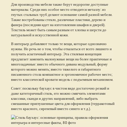
Для производства мебели также берут недорогие доступные
материалы. Среди них особое место отводится металлу: из
гнутых стальных труб делают основание самой разной мебели.
Также востребованы стекло, различные пластики, дерево и
фанера (последняя идет на изготовления шкафов и дверей).
Текстиль может быть самым разным от хлопка и шерсти до
натуральной и искусственной кожи.
В интерьер добавляют только те вещи, которые однозначно
нужны. Но речь не о том, чтобы отказаться от всего лишнего и
получить аскетичный интерьер. Эта стилевая концепция
предлагает заменить малонужные вещи на более практичные и
многозадачные: вместо обычного дивана модульный, форму
которого можно менять; вместо тяжелого и габаритного
письменного стола компактное и эргономичное рабочее место;
вместо классической кровати модель с подъемным механизмом.
Совет: поскольку баухаус в чистом виде достаточно резкий и
даже категоричный стиль, его можно смягчить элементами
классики, сканди и других направлений, либо выбрать
смешанные приглушенные цвета для оформления (терракотовый
вместо красного, сиреневый вместо синего и т.д.).