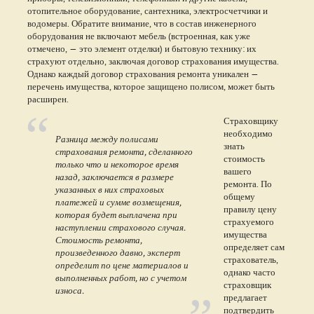
отопительное оборудование, сантехника, электросчетчики и
водомеры. Обратите внимание, что в состав инженерного
оборудования не включают мебель (встроенная, как уже
отмечено, — это элемент отделки) и бытовую технику: их
страхуют отдельно, заключая договор страхования имущества.
Однако каждый договор страхования ремонта уникален —
перечень имущества, которое защищено полисом, может быть
расширен.
Страховщику
необходимо
Разница между полисами
знать
страхования ремонта, сделанного
стоимость
только что и некоторое время
вашего
назад, заключается в размере
ремонта. По
указанных в них страховых
общему
платежей и сумме возмещения,
правилу цену
которая будет выплачена при
страхуемого
наступлении страхового случая.
имущества
Стоимость ремонта,
определяет сам
произведенного давно, эксперт
страхователь,
определит по цене материалов и
однако часто
выполненных работ, но с учетом
страховщик
износа.
предлагает
подтвердить