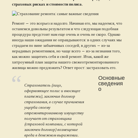
страховых рисках и стоимости полиса.
Ремонт — это всерьез и надолго. Начиная его, мы надеемся, что
останемся довольны результатом и что следующая подобная
процедура предстоит нам еще очень и очень не скоро. Однако
иногда наши ожидания не оправдываются: в одних случаях мы
страдаем по вине забывчивых соседей, в других — из-за
нерадивых ремонтников, но чаще всего — из-за незнания того,
как можно защитить себя и свой ремонт. Итак, какой же
хитроумный план защиты нашего свежеотремонтированного
жилища можно предложить? Ответ прост: застраховать его.
Основные
сведения
Страхователь (лицо,
о
оформляющее полис и вносящее
платежи), заключив договор
страхования, в случае причинения
ущерба своему
отремонтированному имуществу
получает от страховщика
(страховой компании, с которой
заключен договор) возмещение
вреда в денежном выражении.