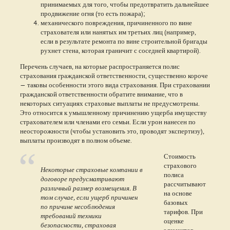
принимаемых для того, чтобы предотвратить дальнейшее
продвижение огня (то есть пожара);
механического повреждения, причиненного по вине
страхователя или нанятых им третьих лиц (например,
если в результате ремонта по вине строительной бригады
рухнет стена, которая граничит с соседней квартирой).
Перечень случаев, на которые распространяется полис
страхования гражданской ответственности, существенно короче
— таковы особенности этого вида страхования. При страховании
гражданской ответственности обратите внимание, что в
некоторых ситуациях страховые выплаты не предусмотрены.
Это относится к умышленному причинению ущерба имуществу
страхователем или членами его семьи. Если урон нанесен по
неосторожности (чтобы установить это, проводят экспертизу),
выплаты производят в полном объеме.
Стоимость
страхового
Некоторые страховые компании в
полиса
договоре предусматривают
рассчитывают
различный размер возмещения. В
на основе
том случае, если ущерб причинен
базовых
по причине несоблюдения
тарифов. При
требований техники
оценке
безопасности, страховая
элементов