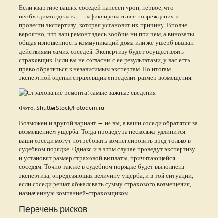
Если квартире ваших соседей нанесен урон, первое, что
необходимо сделать, — зафиксировать все повреждения и
провести экспертизу, которая установит их причину. Вполне
вероятно, что ваш ремонт здесь вообще ни при чем, а виноваты
общая изношенность коммуникаций дома или же ущерб вызван
действиями самих соседей. Экспертизу будет осуществлять
страховщик. Если вы не согласны с ее результатами, у вас есть
право обратиться к независимым экспертам. По итогам
экспертной оценки страховщик определит размер возмещения.
Фото: ShutterStock/Fotodom.ru
Возможен и другой вариант — не вы, а ваши соседи обратятся за
возмещением ущерба. Тогда процедура несколько удлинится —
ваши соседи могут потребовать компенсировать вред только в
судебном порядке. Однако и в этом случае проведут экспертизу
и установят размер страховой выплаты, причитающейся
соседям. Точно так же в судебном порядке будет выполнена
экспертиза, определяющая величину ущерба, и в той ситуации,
если соседи решат обжаловать сумму страхового возмещения,
назначенную компанией-страховщиком.
Перечень рисков