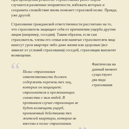
случаются различные неприятности, избежать которых и
сохранить спокойствие вновь поможет страховой полис. Правда,
уже другой.
Страхование гражданской ответственности рассчитано на то,
что страхователь защищает себя от причинения ущерба другим
лицам (например, соседям). Таким образом, если сам
страхователь, члены его семьи или нанятые страхователем лица
нанесут урон квартире либо даже жизни или здоровью (все
зависит от условий страхования) соседей, страховщик выплатит
возмещение.
Фактически на
данный момент
Полис страхования
существуют
ответственности должен
два вида
содержать перечень тех лиц,
страхования
которых он защищает:
страхователя и проживающих
совместно с ним людей. В
противном случае страховщик не
будет возмещать ущерб,
причиненный действиями тех
жителей квартиры, которые не
внесены в полис страхования.