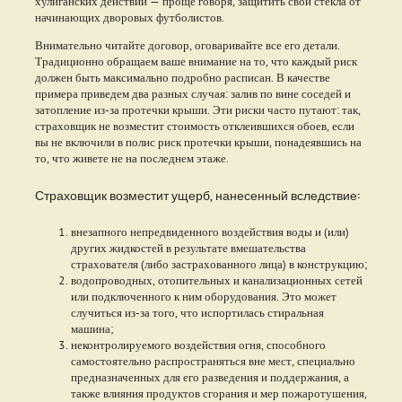
хулиганских действий — проще говоря, защитить свои стекла от
начинающих дворовых футболистов.
Внимательно читайте договор, оговаривайте все его детали.
Традиционно обращаем ваше внимание на то, что каждый риск
должен быть максимально подробно расписан. В качестве
примера приведем два разных случая: залив по вине соседей и
затопление из-за протечки крыши. Эти риски часто путают: так,
страховщик не возместит стоимость отклеившихся обоев, если
вы не включили в полис риск протечки крыши, понадеявшись на
то, что живете не на последнем этаже.
Страховщик возместит ущерб, нанесенный вследствие:
внезапного непредвиденного воздействия воды и (или)
других жидкостей в результате вмешательства
страхователя (либо застрахованного лица) в конструкцию;
водопроводных, отопительных и канализационных сетей
или подключенного к ним оборудования. Это может
случиться из-за того, что испортилась стиральная
машина;
неконтролируемого воздействия огня, способного
самостоятельно распространяться вне мест, специально
предназначенных для его разведения и поддержания, а
также влияния продуктов сгорания и мер пожаротушения,