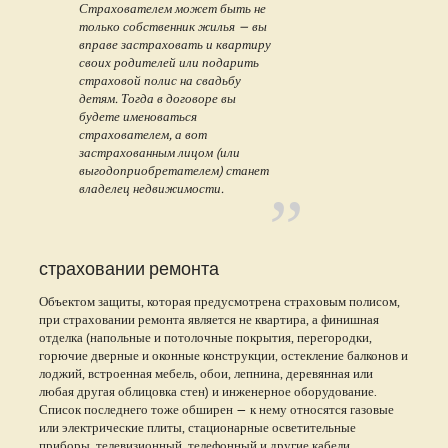
Страхователем может быть не
только собственник жилья — вы
вправе застраховать и квартиру
своих родителей или подарить
страховой полис на свадьбу
детям. Тогда в договоре вы
будете именоваться
страхователем, а вот
застрахованным лицом (или
выгодоприобретателем) станет
владелец недвижимости.
страховании ремонта
Объектом защиты, которая предусмотрена страховым полисом,
при страховании ремонта является не квартира, а финишная
отделка (напольные и потолочные покрытия, перегородки,
горючие дверные и оконные конструкции, остекление балконов и
лоджий, встроенная мебель, обои, лепнина, деревянная или
любая другая облицовка стен) и инженерное оборудование.
Список последнего тоже обширен — к нему относятся газовые
или электрические плиты, стационарные осветительные
приборы, телевизионный, телефонный и другие кабели,