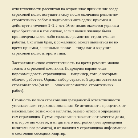
ответственности рассчитан на отдаленное причинение вреда —
страховой полис вступает в силу после окончания ремонтно-
строительных работ и подписания акта сдачи-приемки и
действует в течение 1-1,5 лет. Этот полис окажется удачным
приобретением в том случае, если в вашем жилище были
произведены какие-либо сложные ремонтно-строительные
работы. Скрытый брак, к сожалению, может выявиться не во
время приемки, а несколько позже — тогда вас и выручит
страховой полис второго типа.
Застраховать свою ответственность на время ремонта можно
только в страховой компании. Подрядчик вправе лишь
порекомендовать страховщика — например, того, с которым
обычно работает. Однако выбор страховой фирмы остается за
страхователем (он же — заказчик ремонтно-строительных
работ).
Стоимость полиса страхования гражданской ответственности
устанавливает страховая компания. Ее исчисляют в процентах от
максимально возможной выплаты, размер которой определяет
сам страховщик. Сумма страхования зависит и от качества дома,
в котором вы живете, и от даты его постройки (или проведения
капитального ремонта), и от наличия у страховщика информации
о состоянии соседних квартир.