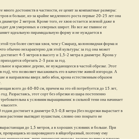
е много достоинств в частности, ее ценят за компактные размеры:
етров и больше, из-за крайне медленного роста первые 20-25 лет она
в диаметре 2 метров. Кроме того, ее хвоя остается зеленой даже в
одит для умеренных и северных широт. Но все же главное ее
храняет идеальную пирамидальную форму и не нуждается в
этой туи более светлая хвоя, чем у Смарагд, колоновидная форма и
что обычно нехарактерно для этой культуры: за год она может
 достигает 4-5 метров в высоту и 1,5-2 метра в диаметре. Крона у
приходится обрезать 2-3 раза за год.
льное и красивое дерево, не нуждающееся в частой обрезке. Этот
 год), что позволяет высаживать его в качестве живой изгороди. А
кие и направлены вверх либо вбок, крона естественным образом
.
ющая всего до 60-80 см, причем на это ей потребуется до 15 лет,
 год. Разрастаясь, этот сорт без обрезки из шара постепенно
требовательна к условиям выращивания: в сильной тени она начинает
и «лысеет».
годам достигает в диаметре 0,5-0,8 метра (без подрезки вырастает в
й хвои растение выглядит пушистым, словно оно покрыто не
 вырастающая до 1,5 метров, а в хороших условиях и больше. При
ся, превращаясь из шаровидного в яйцеобразный, поэтому ему
сорт неприхотлив: легко переносит морозы, редкие поливы и плохую