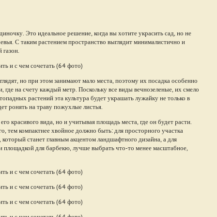
иночку. Это идеальное решение, когда вы хотите украсить сад, но не
евья. С таким растением пространство выглядит минималистично и
 газон.
глядят, но при этом занимают мало места, поэтому их посадка особенно
 где на счету каждый метр. Поскольку все виды вечнозеленые, их смело
стопадных растений эта культура будет украшать лужайку не только в
удет ронять на траву пожухлые листья.
его красивого вида, но и учитывая площадь места, где он будет расти.
о, тем компактнее хвойное должно быть: для просторного участка
 который станет главным акцентом ландшафтного дизайна, а для
 площадкой для барбекю, лучше выбрать что-то менее масштабное,