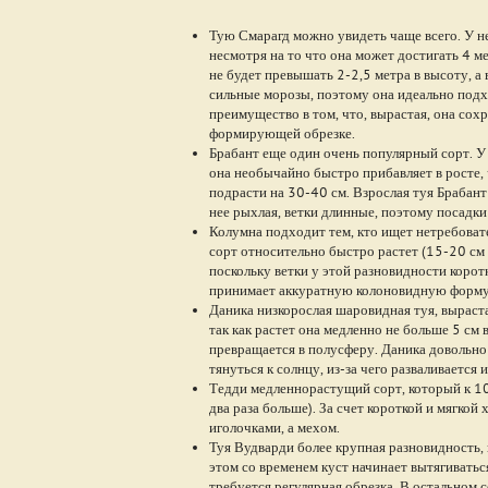
Тую Смарагд можно увидеть чаще всего. У не
несмотря на то что она может достигать 4 м
не будет превышать 2-2,5 метра в высоту, а 
сильные морозы, поэтому она идеально подх
преимущество в том, что, вырастая, она со
формирующей обрезке.
Брабант еще один очень популярный сорт. У 
она необычайно быстро прибавляет в росте, 
подрасти на 30-40 см. Взрослая туя Брабант
нее рыхлая, ветки длинные, поэтому посадки 
Колумна подходит тем, кто ищет нетребовате
сорт относительно быстро растет (15-20 см в
поскольку ветки у этой разновидности корот
принимает аккуратную колоновидную форму
Даника низкорослая шаровидная туя, выраста
так как растет она медленно не больше 5 см в
превращается в полусферу. Даника довольно 
тянуться к солнцу, из-за чего разваливается 
Тедди медленнорастущий сорт, который к 10 
два раза больше). За счет короткой и мягко
иголочками, а мехом.
Туя Вудварди более крупная разновидность,
этом со временем куст начинает вытягивать
требуется регулярная обрезка. В остальном 