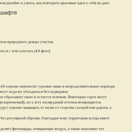
м дизайне и узнать, как повторить красивые идеи у себя на даче.
ндшафте
тов природного декора участка.
тей хорошо переносят суровые зимы и непродолжительные периоды
могут подолгу обходиться без подкормок.
не сбрасывает хвою и остается зеленым. Некоторые сорта могут
и коричневый), но к лету изумрудный оттенок возвращается.
 будут хорошо защищать от шума со стороны соседей или дороги, а
без регулярной обрезки, благодаря чему территория всегда имеет
ыделяет фитонциды, очищающие воздух, а также наполняет его