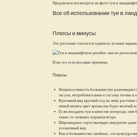
Предлагаем посмотреть на фото туи в ландшафтно
Все об использовании туи в ла
Плюсы и минусы
Это растение считается одним из лучших вариан
И на это есть весомые причины.
Плюсы
Неприхотливость большинство разновиднос
засухи, нетребовательны к составу почвы и 
Красивый вид круглый год на зиму растение 
зимой менять цвет кроны (на буро-желтый ил
Если посадить туи в качестве изгороди, они
также от сильных порывов ветра.
Шаровидные сорта выглядят аккуратно даже 
ухоженный вид.
Как и большинство хвойных, эта культура в