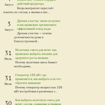
действий кредитора
Август
Когда контрагент перестаёт
платить по счетам, а звонки и пис...
Дренаж участка: зачем он нужен
3
и как правильно организовать
эффективный отвод воды
Август
Дренаж участка — основа
долговечности дома и
благоустроенной...
Молочные смеси для котят: как
31
правильно выбрать питание для
здорового роста малыша
Июль
Почему молочная смесь бывает
необходима...
Генератор 100 кВт: где
31
применяется, как выбрать и на что
обратить внимание
Июль
Почему генератор мощностью 100
кВт востребован в различных с...
Как выбрать молочную смесь для
30
котят: состав, сравнение и правила