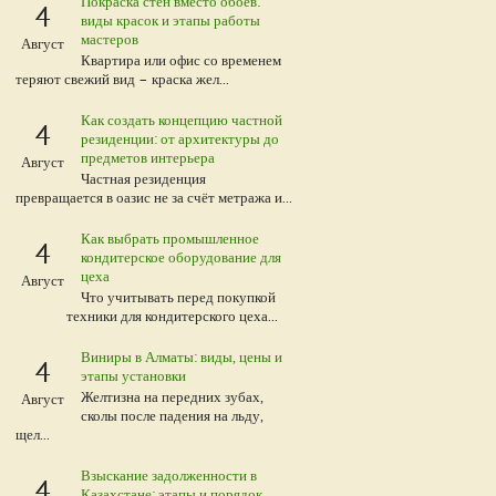
Покраска стен вместо обоев:
4
виды красок и этапы работы
мастеров
Август
Квартира или офис со временем
теряют свежий вид – краска жел...
Как создать концепцию частной
4
резиденции: от архитектуры до
предметов интерьера
Август
Частная резиденция
превращается в оазис не за счёт метража и...
Как выбрать промышленное
4
кондитерское оборудование для
цеха
Август
Что учитывать перед покупкой
техники для кондитерского цеха...
Виниры в Алматы: виды, цены и
4
этапы установки
Желтизна на передних зубах,
Август
сколы после падения на льду,
щел...
Взыскание задолженности в
4
Казахстане: этапы и порядок