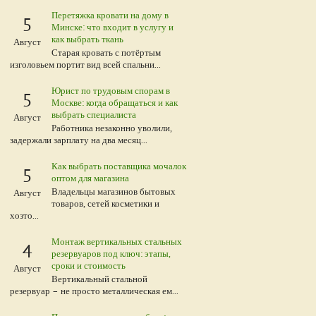
Перетяжка кровати на дому в
5
Минске: что входит в услугу и
как выбрать ткань
Август
Старая кровать с потёртым
изголовьем портит вид всей спальни...
Юрист по трудовым спорам в
5
Москве: когда обращаться и как
выбрать специалиста
Август
Работника незаконно уволили,
задержали зарплату на два месяц...
Как выбрать поставщика мочалок
5
оптом для магазина
Владельцы магазинов бытовых
Август
товаров, сетей косметики и
хозто...
Монтаж вертикальных стальных
4
резервуаров под ключ: этапы,
сроки и стоимость
Август
Вертикальный стальной
резервуар – не просто металлическая ем...