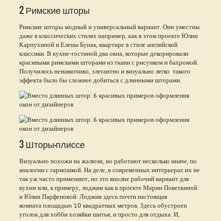
2 Римские шторы
Римские шторы модный и универсальный вариант. Они уместны
даже в классических стилях например, как в этом проекте Юлии
Карпухиной и Елены Бунак, квартире в стиле английской
классики. В кухне-гостиной два окна, которые декорировали
красивыми римскими шторами из ткани с рисунком и бахромой.
Получилось ненавязчиво, элегантно и визуально легко такого
эффекта было бы сложнее добиться с длинными шторами.
3 Шторы-плиссе
Визуально похожи на жалюзи, но работают несколько иначе, по
аналогии с гармошкой. На деле, в современных интерьерах их не
так уж часто применяют, но это вполне рабочий вариант для
кухни или, к примеру, лоджии как в проекте Марии Поветкиной
и Юлии Парфеновой. Лоджия здесь почти настоящая
комната площадью 10 квадратных метров. Здесь обустроен
уголок для хобби хозяйки шитья, и просто для отдыха. И,