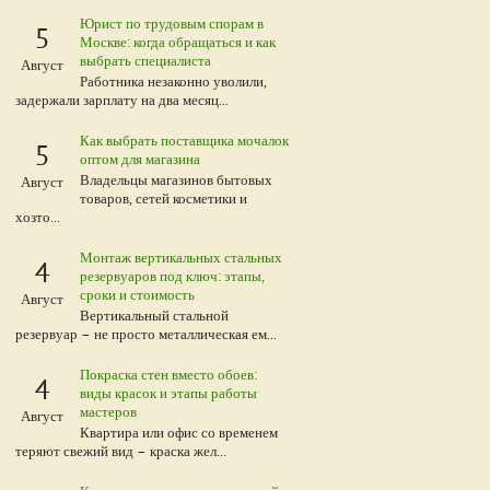
Юрист по трудовым спорам в
5
Москве: когда обращаться и как
выбрать специалиста
Август
Работника незаконно уволили,
задержали зарплату на два месяц...
Как выбрать поставщика мочалок
5
оптом для магазина
Владельцы магазинов бытовых
Август
товаров, сетей косметики и
хозто...
Монтаж вертикальных стальных
4
резервуаров под ключ: этапы,
сроки и стоимость
Август
Вертикальный стальной
резервуар – не просто металлическая ем...
Покраска стен вместо обоев:
4
виды красок и этапы работы
мастеров
Август
Квартира или офис со временем
теряют свежий вид – краска жел...