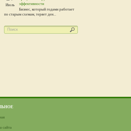
эффективности
Июль
Бизнес, который годами работает
по старым схемам, теряет ден...
ЛЬНОЕ
ная
а сайта