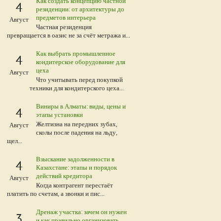
Как создать концепцию частной
4
резиденции: от архитектуры до
предметов интерьера
Август
Частная резиденция
превращается в оазис не за счёт метража и...
Как выбрать промышленное
4
кондитерское оборудование для
цеха
Август
Что учитывать перед покупкой
техники для кондитерского цеха...
Виниры в Алматы: виды, цены и
4
этапы установки
Желтизна на передних зубах,
Август
сколы после падения на льду,
щел...
Взыскание задолженности в
4
Казахстане: этапы и порядок
действий кредитора
Август
Когда контрагент перестаёт
платить по счетам, а звонки и пис...
Дренаж участка: зачем он нужен
3
и как правильно организовать