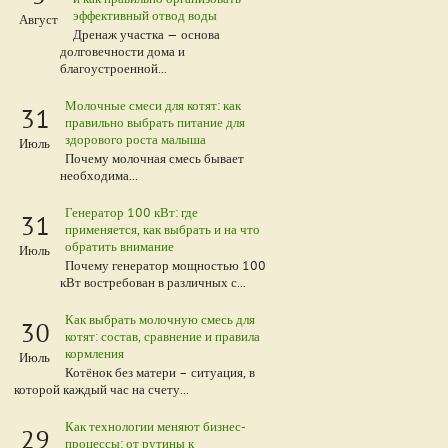
эффективный отвод воды
Август
Дренаж участка — основа
долговечности дома и
благоустроенной...
Молочные смеси для котят: как
31
правильно выбрать питание для
здорового роста малыша
Июль
Почему молочная смесь бывает
необходима...
Генератор 100 кВт: где
31
применяется, как выбрать и на что
обратить внимание
Июль
Почему генератор мощностью 100
кВт востребован в различных с...
Как выбрать молочную смесь для
30
котят: состав, сравнение и правила
кормления
Июль
Котёнок без матери – ситуация, в
которой каждый час на счету...
Как технологии меняют бизнес-
29
процессы: от рутины к