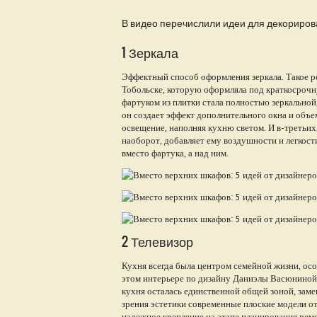
В видео перечислили идеи для декориров
1 Зеркала
Эффектный способ оформления зеркала. Такое р
Тобольске, которую оформляла под краткосрочну
фартуком из плитки стала полностью зеркальной,
он создает эффект дополнительного окна и объе
освещение, наполняя кухню светом. И в-третьих,
наоборот, добавляет ему воздушности и легкости
вместо фартука, а над ним.
2 Телевизор
Кухня всегда была центром семейной жизни, особ
этом интерьере по дизайну Даниэлы Васюниной.
кухня осталась единственной общей зоной, зам
зрения эстетики современные плоские модели о
надежное крепление на этапе планирования ремо