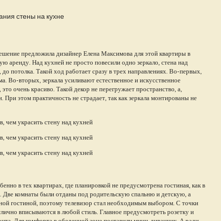
ания стены на кухне
ешение предложила дизайнер Елена Максимова для этой квартиры в
ю аренду. Над кухней не просто повесили одно зеркало, стена над
 до потолка. Такой ход работает сразу в трех направлениях. Во-первых,
ма. Во-вторых, зеркала усиливают естественное и искусственное
 это очень красиво. Такой декор не перегружает пространство, а,
. При этом практичность не страдает, так как зеркала монтированы не
енно в тех квартирах, где планировкой не предусмотрена гостиная, как в
 Две комнаты были отданы под родительскую спальню и детскую, а
еной гостиной, поэтому телевизор стал необходимым выбором. С точки
тлично вписываются в любой стиль. Главное предусмотреть розетку и
нта. Для комфорта в обеденной зоне поставили мини-диванчик. А ради