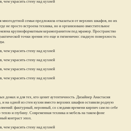
я многодетной семьи предложила отказаться от верхних шкафов, но их
де не просто встроена техника, но и организовано вместительное
формлена крупноформатным керамогранитом под мрамор. Пространство
актической точки зрения это еще и гигиенично: гладкую поверхность
ды.
ых домах и для тех, кто ценит аутентичность. Дизайнер Анастасия
, и на одной из стен кухни вместо верхних шкафов оставили родную
лнений: фактурный, неровный, со следами времени кирпич сам по себе
 тепло и глубину. Современная техника и мебель на таком фоне
ный контраст эпох.