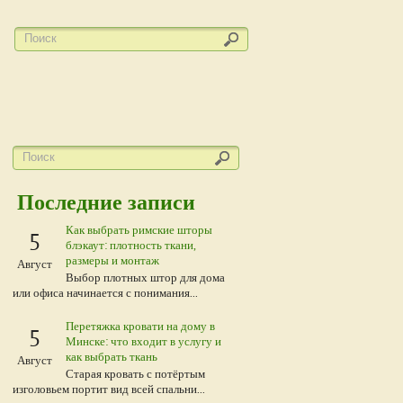
Последние записи
Как выбрать римские шторы
5
блэкаут: плотность ткани,
размеры и монтаж
Август
Выбор плотных штор для дома
или офиса начинается с понимания...
Перетяжка кровати на дому в
5
Минске: что входит в услугу и
как выбрать ткань
Август
Старая кровать с потёртым
изголовьем портит вид всей спальни...