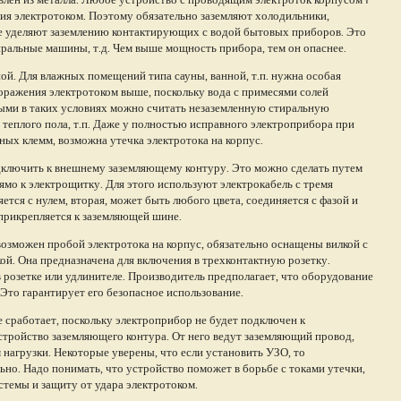
ия электротоком. Поэтому обязательно заземляют холодильники,
ие уделяют заземлению контактирующих с водой бытовых приборов. Это
иральные машины, т.д. Чем выше мощность прибора, тем он опаснее.
ной. Для влажных помещений типа сауны, ванной, т.п. нужна особая
оражения электротоком выше, поскольку вода с примесями солей
ными в таких условиях можно считать незаземленную стиральную
теплого пола, т.п. Даже у полностью исправного электроприбора при
нных клемм, возможна утечка электротока на корпус.
дключить к внешнему заземляющему контуру. Это можно сделать путем
мо к электрощитку. Для этого используют электрокабель с тремя
ется с нулем, вторая, может быть любого цвета, соединяется с фазой и
прикрепляется к заземляющей шине.
возможен пробой электротока на корпус, обязательно оснащены вилкой с
кой. Она предназначена для включения в трехконтактную розетку.
 розетке или удлинителе. Производитель предполагает, что оборудование
 Это гарантирует его безопасное использование.
е сработает, поскольку электроприбор не будет подключен к
стройство заземляющего контура. От него ведут заземляющий провод,
нагрузки. Некоторые уверены, что если установить УЗО, то
но. Надо понимать, что устройство поможет в борьбе с токами утечки,
стемы и защиту от удара электротоком.