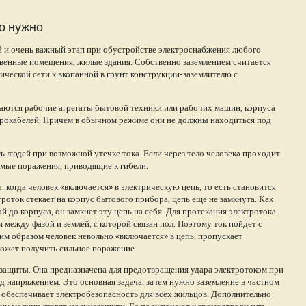
но нужно
й и очень важный этап при обустройстве электроснабжения любого
венные помещения, жилые здания. Собственно заземлением считается
ческой сети к вкопанной в грунт конструкции-заземлителю с
аются рабочие агрегаты бытовой техники или рабочих машин, корпуса
трокабелей. Причем в обычном режиме они не должны находиться под
 людей при возможной утечке тока. Если через тело человека проходит
имые поражения, приводящие к гибели.
 когда человек «включается» в электрическую цепь, то есть становится
ктроток стекает на корпус бытового прибора, цепь еще не замкнута. Как
й до корпуса, он замкнет эту цепь на себя. Для протекания электротока
 между фазой и землей, с которой связан пол. Поэтому ток пойдет с
аким образом человек невольно «включается» в цепь, пропускает
 может получить сильное поражение.
 защиты. Она предназначена для предотвращения удара электротоком при
д напряжением. Это основная задача, зачем нужно заземление в частном
 обеспечивает электробезопасность для всех жильцов. Дополнительно
ии молнии ставят молниезащиту. Ее подключают к громоотводу или