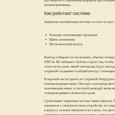
молниеприемнику.
Как работает система
Защитная заземляющая система состоит из трех
Разводка заземляющих проводов.
Шина заземления
Металлический контур.
Контур собирают из нескольких, обычно четыр
300 см. Их забивают глубоко в грунт так, чтоб
этом случае даже зимой электроды будут находи
стержней соединяют в общий контур с помощью 
В верхней части одного из стержней оборудуют 
токопроводящая шина. Она идет в распределител
заземляющая шина, от которой разводят жилы ко
токопроводящим элементам в доме.
Срабатывает защитная система таким образом. 
связанном с электричеством устройстве, его ко
к корпусу человек «включается» в цепь, ток про
электроток течет не через человека, а через за