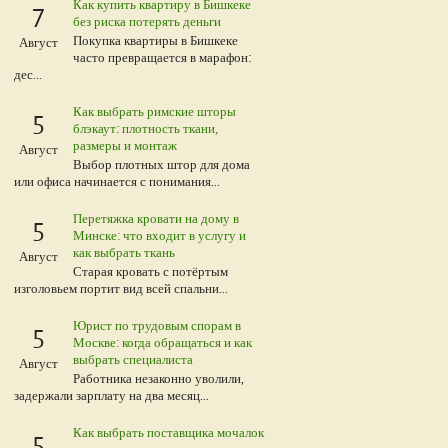
Как купить квартиру в Бишкеке
7
без риска потерять деньги
Покупка квартиры в Бишкеке
Август
часто превращается в марафон:
дес...
Как выбрать римские шторы
5
блэкаут: плотность ткани,
размеры и монтаж
Август
Выбор плотных штор для дома
или офиса начинается с понимания...
Перетяжка кровати на дому в
5
Минске: что входит в услугу и
как выбрать ткань
Август
Старая кровать с потёртым
изголовьем портит вид всей спальни...
Юрист по трудовым спорам в
5
Москве: когда обращаться и как
выбрать специалиста
Август
Работника незаконно уволили,
задержали зарплату на два месяц...
Как выбрать поставщика мочалок
5