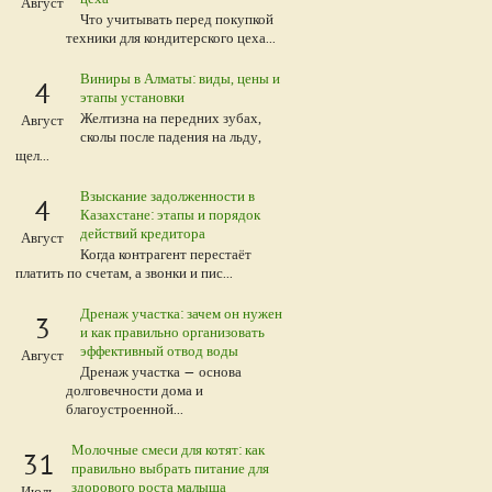
Август
Что учитывать перед покупкой
техники для кондитерского цеха...
Виниры в Алматы: виды, цены и
4
этапы установки
Желтизна на передних зубах,
Август
сколы после падения на льду,
щел...
Взыскание задолженности в
4
Казахстане: этапы и порядок
действий кредитора
Август
Когда контрагент перестаёт
платить по счетам, а звонки и пис...
Дренаж участка: зачем он нужен
3
и как правильно организовать
эффективный отвод воды
Август
Дренаж участка — основа
долговечности дома и
благоустроенной...
Молочные смеси для котят: как
31
правильно выбрать питание для
здорового роста малыша
Июль