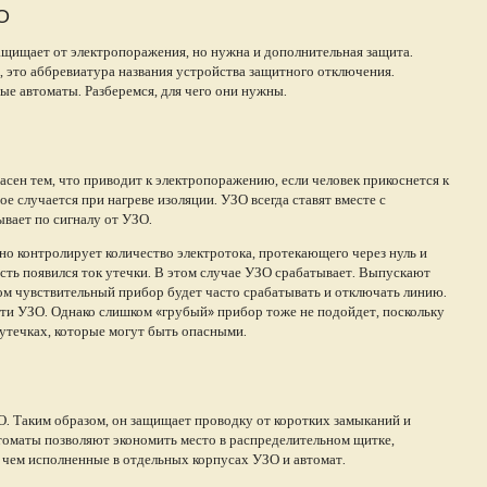
О
щищает от электропоражения, но нужна и дополнительная защита.
, это аббревиатура названия устройства защитного отключения.
 автоматы. Разберемся, для чего они нужны.
асен тем, что приводит к электропоражению, если человек прикоснется к
е случается при нагреве изоляции. УЗО всегда ставят вместе с
вает по сигналу от УЗО.
но контролирует количество электротока, протекающего через нуль и
часть появился ток утечки. В этом случае УЗО срабатывает. Выпускают
ом чувствительный прибор будет часто срабатывать и отключать линию.
ти УЗО. Однако слишком «грубый» прибор тоже не подойдет, поскольку
 утечках, которые могут быть опасными.
О. Таким образом, он защищает проводку от коротких замыканий и
втоматы позволяют экономить место в распределительном щитке,
 чем исполненные в отдельных корпусах УЗО и автомат.