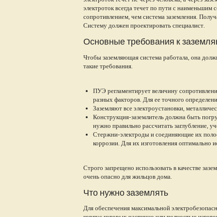
электроток всегда течет по пути с наименьшим 
сопротивлением, чем система заземления. Получ
Систему должен проектировать специалист.
Основные требования к заземл
Чтобы заземляющая система работала, она долж
такие требования.
ПУЭ регламентирует величину сопротивления
разных факторов. Для ее точного определен
Заземляют все электроустановки, металличе
Конструкция-заземлитель должна быть погру
нужно правильно рассчитать заглубление, у
Стержни-электроды и соединяющие их полос
коррозии. Для их изготовления оптимально 
Строго запрещено использовать в качестве заз
очень опасно для жильцов дома.
Что нужно заземлять
Для обеспечения максимальной электробезопасн
корпус которых частично или полностью изгото