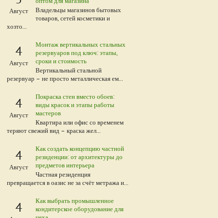
оптом для магазина
Владельцы магазинов бытовых
Август
товаров, сетей косметики и
хозто...
Монтаж вертикальных стальных
4
резервуаров под ключ: этапы,
сроки и стоимость
Август
Вертикальный стальной
резервуар – не просто металлическая ем...
Покраска стен вместо обоев:
4
виды красок и этапы работы
мастеров
Август
Квартира или офис со временем
теряют свежий вид – краска жел...
Как создать концепцию частной
4
резиденции: от архитектуры до
предметов интерьера
Август
Частная резиденция
превращается в оазис не за счёт метража и...
Как выбрать промышленное
4
кондитерское оборудование для
цеха