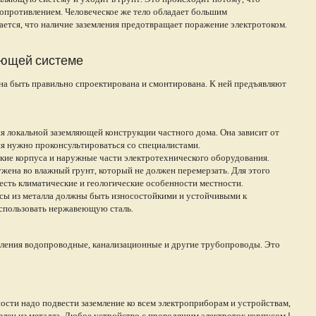
сопротивлением. Человеческое же тело обладает большим
ается, что наличие заземления предотвращает поражение электротоком.
яющей системе
на быть правильно спроектирована и смонтирована. К ней предъявляют
 локальной заземляющей конструкции частного дома. Она зависит от
ия нужно проконсультироваться со специалистами.
ские корпуса и наружные части электротехнического оборудования.
жена во влажный грунт, который не должен перемерзать. Для этого
честь климатические и геологические особенности местности.
ы из металла должны быть износостойкими и устойчивыми к
использовать нержавеющую сталь.
емления водопроводные, канализационные и другие трубопроводы. Это
ости надо подвести заземление ко всем электроприборам и устройствам,
влен из металла. Любое устройство с проводящим электроток корпусом I