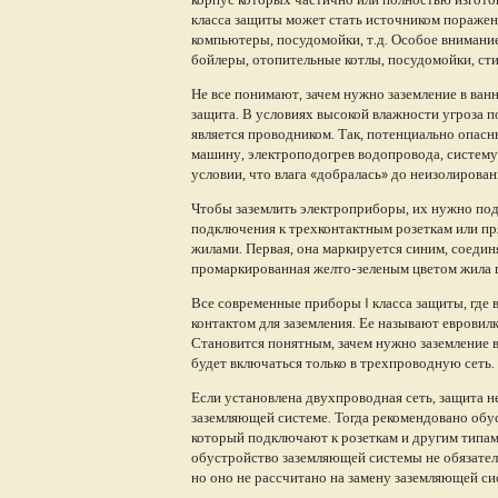
класса защиты может стать источником поражен
компьютеры, посудомойки, т.д. Особое вниман
бойлеры, отопительные котлы, посудомойки, ст
Не все понимают, зачем нужно заземление в ван
защита. В условиях высокой влажности угроза п
является проводником. Так, потенциально опас
машину, электроподогрев водопровода, систему 
условии, что влага «добралась» до неизолирова
Чтобы заземлить электроприборы, их нужно по
подключения к трехконтактным розеткам или пря
жилами. Первая, она маркируется синим, соединя
промаркированная желто-зеленым цветом жила 
Все современные приборы I класса защиты, где 
контактом для заземления. Ее называют евровил
Становится понятным, зачем нужно заземление в
будет включаться только в трехпроводную сеть.
Если установлена двухпроводная сеть, защита н
заземляющей системе. Тогда рекомендовано обу
который подключают к розеткам и другим типам 
обустройство заземляющей системы не обязатель
но оно не рассчитано на замену заземляющей си