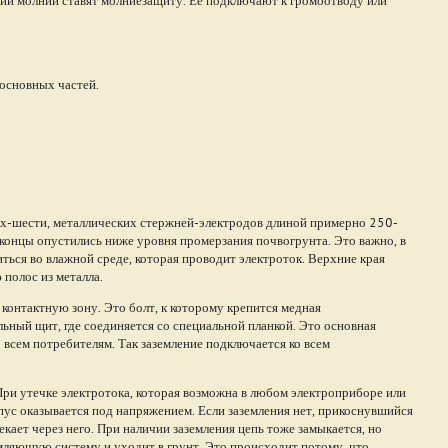
 основных частей.
ех-шести, металлических стержней-электродов длиной примерно 250-
ы концы опустились ниже уровня промерзания почвогрунта. Это важно, в
ться во влажной среде, которая проводит электроток. Верхние края
полос из металла.
контактную зону. Это болт, к которому крепится медная
ьный щит, где соединяется со специальной планкой. Это основная
 всем потребителям. Так заземление подключается ко всем
При утечке электротока, которая возможна в любом электроприборе или
рпус оказывается под напряжением. Если заземления нет, прикоснувшийся
текает через него. При наличии заземления цепь тоже замыкается, но
земляющую систему и уходит в грунт. Это происходит потому, что