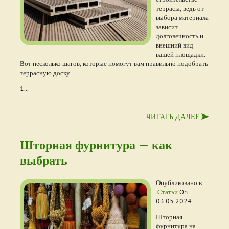
террасы, ведь от
выбора материала
зависит
долговечность и
внешний вид
вашей площадки.
Вот несколько шагов, которые помогут вам правильно подобрать
террасную доску:
1...
ЧИТАТЬ ДАЛЕЕ
Шторная фурнитура — как
выбрать
Опубликовано в
Статьи
On
03.05.2024
Шторная
фурнитура на