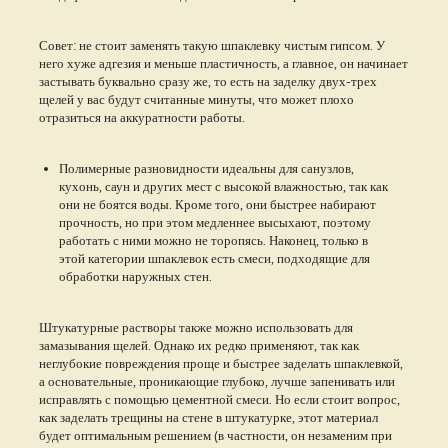
Совет: не стоит заменять такую шпаклевку чистым гипсом. У
него хуже адгезия и меньше пластичность, а главное, он начинает
застывать буквально сразу же, то есть на заделку двух-трех
щелей у вас будут считанные минуты, что может плохо
отразиться на аккуратности работы.
Полимерные разновидности идеальны для санузлов,
кухонь, саун и других мест с высокой влажностью, так как
они не боятся воды. Кроме того, они быстрее набирают
прочность, но при этом медленнее высыхают, поэтому
работать с ними можно не торопясь. Наконец, только в
этой категории шпаклевок есть смеси, подходящие для
обработки наружных стен.
Штукатурные растворы также можно использовать для
замазывания щелей. Однако их редко применяют, так как
неглубокие повреждения проще и быстрее заделать шпаклевкой,
а основательные, проникающие глубоко, лучше запенивать или
исправлять с помощью цементной смеси. Но если стоит вопрос,
как заделать трещины на стене в штукатурке, этот материал
будет оптимальным решением (в частности, он незаменим при