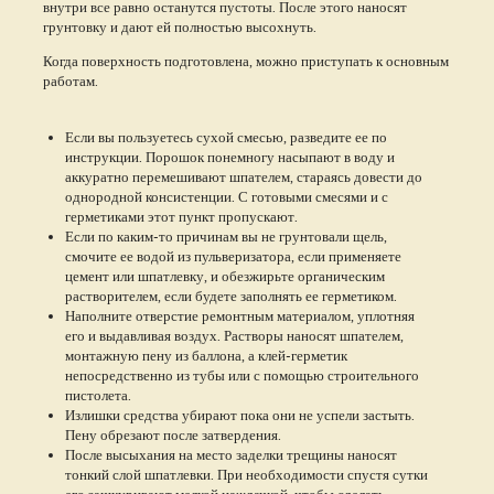
внутри все равно останутся пустоты. После этого наносят
грунтовку и дают ей полностью высохнуть.
Когда поверхность подготовлена, можно приступать к основным
работам.
Если вы пользуетесь сухой смесью, разведите ее по
инструкции. Порошок понемногу насыпают в воду и
аккуратно перемешивают шпателем, стараясь довести до
однородной консистенции. С готовыми смесями и с
герметиками этот пункт пропускают.
Если по каким-то причинам вы не грунтовали щель,
смочите ее водой из пульверизатора, если применяете
цемент или шпатлевку, и обезжирьте органическим
растворителем, если будете заполнять ее герметиком.
Наполните отверстие ремонтным материалом, уплотняя
его и выдавливая воздух. Растворы наносят шпателем,
монтажную пену из баллона, а клей-герметик
непосредственно из тубы или с помощью строительного
пистолета.
Излишки средства убирают пока они не успели застыть.
Пену обрезают после затвердения.
После высыхания на место заделки трещины наносят
тонкий слой шпатлевки. При необходимости спустя сутки
его зашкуривают мелкой наждачкой, чтобы сделать