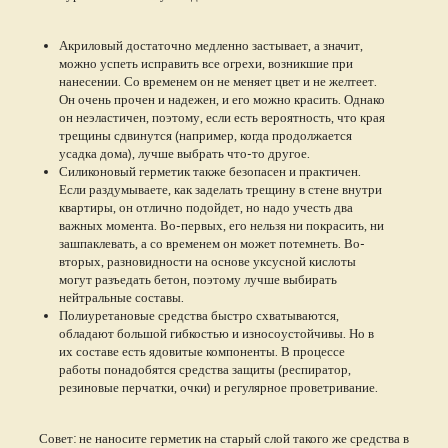
Акриловый достаточно медленно застывает, а значит,
можно успеть исправить все огрехи, возникшие при
нанесении. Со временем он не меняет цвет и не желтеет.
Он очень прочен и надежен, и его можно красить. Однако
он неэластичен, поэтому, если есть вероятность, что края
трещины сдвинутся (например, когда продолжается
усадка дома), лучше выбрать что-то другое.
Силиконовый герметик также безопасен и практичен.
Если раздумываете, как заделать трещину в стене внутри
квартиры, он отлично подойдет, но надо учесть два
важных момента. Во-первых, его нельзя ни покрасить, ни
зашпаклевать, а со временем он может потемнеть. Во-
вторых, разновидности на основе уксусной кислоты
могут разъедать бетон, поэтому лучше выбирать
нейтральные составы.
Полиуретановые средства быстро схватываются,
обладают большой гибкостью и износоустойчивы. Но в
их составе есть ядовитые компоненты. В процессе
работы понадобятся средства защиты (респиратор,
резиновые перчатки, очки) и регулярное проветривание.
Совет: не наносите герметик на старый слой такого же средства в