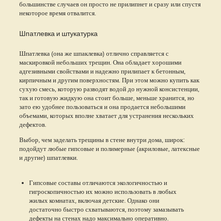
большинстве случаев он просто не прилипнет и сразу или спустя
некоторое время отвалится.
Шпатлевка и штукатурка
Шпатлевка (она же шпаклевка) отлично справляется с
маскировкой небольших трещин. Она обладает хорошими
адгезивными свойствами и надежно прилипает к бетонным,
кирпичным и другим поверхностям. При этом можно купить как
сухую смесь, которую разводят водой до нужной консистенции,
так и готовую жидкую она стоит больше, меньше хранится, но
зато ею удобнее пользоваться и она продается небольшими
объемами, которых вполне хватает для устранения нескольких
дефектов.
Выбор, чем заделать трещины в стене внутри дома, широк:
подойдут любые гипсовые и полимерные (акриловые, латексные
и другие) шпатлевки.
Гипсовые составы отличаются экологичностью и
гигроскопичностью их можно использовать в любых
жилых комнатах, включая детские. Однако они
достаточно быстро схватываются, поэтому замазывать
дефекты на стенах надо максимально оперативно.