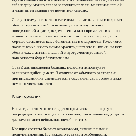
себе задачу, можно сперва заполнить полость монтажной пеной,
и лишь затем заливать ее цементной смесью.
Среди преимуществ этого материала невысокая цена и широкая
область применения: его используют для внутренних
поверхностей и фасадов домов, его можно применять в ванных
комнатах (в этом случае выбирают влагостойкие марки), и он
хорошо сцепляется как с бетоном, так и с кирпичом. Более того,
после высыхания его можно красить, шпатлевать, клеить на него
обои и т.д., а значит, внешний вид отремонтированной
поверхности будет безупречным.
Совет: для заполнения больших полостей используйте
расширяющийся цемент. В отличие от обычного раствора он
при высыхании не уменьшается, а сохраняет свой объем и даже
немного увеличивается.
Клей-герметик
Несмотря на то, что это средство предназначено в первую
очередь для герметизации и склеивания, оно отлично подходит и
для замазывания небольших щелей в стенах.
Клеящие составы бывают акриловыми, силиконовыми и
полиуретановыми. И у каждого есть свои особенности.