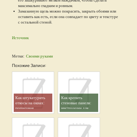
максимально гладким и ровным.
Замазанную щель можно покрасить, закрыть обоями или
оставить как есть, если она совпадает по цвету и текстуре
с остальной стеной.
Источник
Метки:
Своими руками
Похожие Записи:
Как штукатурить
Как крепить
откосы на окнах:
стеновые панели:
пошаговая
инструкции для
инструкция
дерева, МДФ и
текстиля