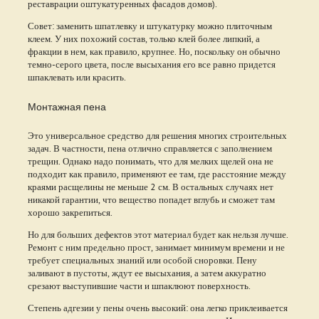
реставрации оштукатуренных фасадов домов).
Совет: заменить шпатлевку и штукатурку можно плиточным
клеем. У них похожий состав, только клей более липкий, а
фракции в нем, как правило, крупнее. Но, поскольку он обычно
темно-серого цвета, после высыхания его все равно придется
шпаклевать или красить.
Монтажная пена
Это универсальное средство для решения многих строительных
задач. В частности, пена отлично справляется с заполнением
трещин. Однако надо понимать, что для мелких щелей она не
подходит как правило, применяют ее там, где расстояние между
краями расщелины не меньше 2 см. В остальных случаях нет
никакой гарантии, что вещество попадет вглубь и сможет там
хорошо закрепиться.
Но для больших дефектов этот материал будет как нельзя лучше.
Ремонт с ним предельно прост, занимает минимум времени и не
требует специальных знаний или особой сноровки. Пену
заливают в пустоты, ждут ее высыхания, а затем аккуратно
срезают выступившие части и шпаклюют поверхность.
Степень адгезии у пены очень высокий: она легко приклеивается