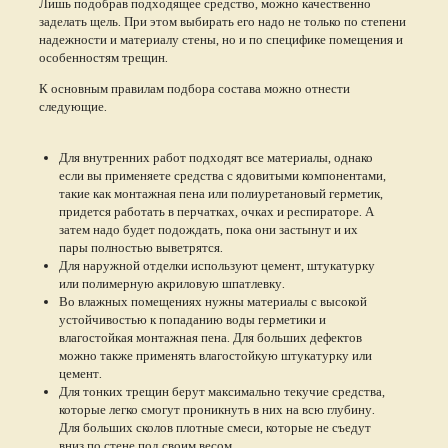
Лишь подобрав подходящее средство, можно качественно
заделать щель. При этом выбирать его надо не только по степени
надежности и материалу стены, но и по специфике помещения и
особенностям трещин.
К основным правилам подбора состава можно отнести
следующие.
Для внутренних работ подходят все материалы, однако
если вы применяете средства с ядовитыми компонентами,
такие как монтажная пена или полиуретановый герметик,
придется работать в перчатках, очках и респираторе. А
затем надо будет подождать, пока они застынут и их
пары полностью выветрятся.
Для наружной отделки используют цемент, штукатурку
или полимерную акриловую шпатлевку.
Во влажных помещениях нужны материалы с высокой
устойчивостью к попаданию воды герметики и
влагостойкая монтажная пена. Для больших дефектов
можно также применять влагостойкую штукатурку или
цемент.
Для тонких трещин берут максимально текучие средства,
которые легко смогут проникнуть в них на всю глубину.
Для больших сколов плотные смеси, которые не съедут
вниз по стене под своим весом.