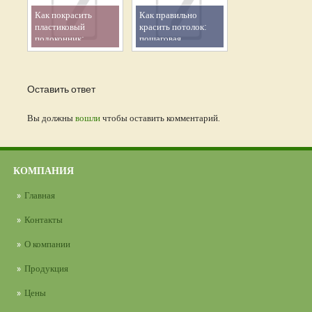
Как покрасить
Как правильно
пластиковый
красить потолок:
подоконник:
пошаговая
инструкция и советы
инструкция и
для работы своими
полезные советы
руками
Оставить ответ
Вы должны
вошли
чтобы оставить комментарий.
КОМПАНИЯ
Главная
Контакты
О компании
Продукция
Цены