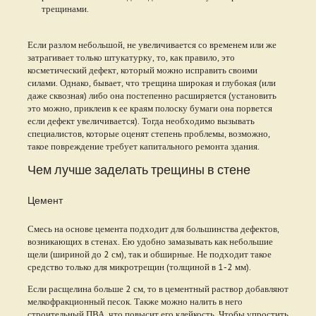
трещинами.
Если разлом небольшой, не увеличивается со временем или же
затрагивает только штукатурку, то, как правило, это
косметический дефект, который можно исправить своими
силами. Однако, бывает, что трещина широкая и глубокая (или
даже сквозная) либо она постепенно расширяется (установить
это можно, приклеив к ее краям полоску бумаги она порвется
если дефект увеличивается). Тогда необходимо вызывать
специалистов, которые оценят степень проблемы, возможно,
такое повреждение требует капитального ремонта здания.
Чем лучше заделать трещины в стене
Цемент
Смесь на основе цемента подходит для большинства дефектов,
возникающих в стенах. Ею удобно замазывать как небольшие
щели (шириной до 2 см), так и обширные. Не подходит такое
средство только для микротрещин (толщиной в 1-2 мм).
Если расщелина больше 2 см, то в цементный раствор добавляют
мелкофракционный песок. Также можно налить в него
строительный ПВА, что повысит его клейкость. Чтобы упростить