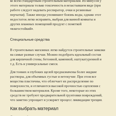
ко всем стандартным строительным материалам. Из минусов у
этого материала только токсичность в незастывшем виде (при
работе следует надевать респиратор, очки и резиновые
перчатки). Также иногда упоминают боязнь воды, однако этот
недостаток легко исправить, выбрав для ванной комнаты и
других влажных помещений продукт с пометкой
«влагостойкий».
Специальные средства
В строительных магазинах легко найдутся строительные замазки
на самые разные случаи. Можно подобрать идеальный состав
для кирпичной стены, бетонной, каменной, оштукатуренной и
т.д. Есть и универсальные смеси.
Для тонких и глубоких щелей предназначены более жидкие
растворы, для объемных густые и нетекучие. При этом все
вещества пластичны, что облегчает их распределение по
поверхности, и отличаются высокой прочностью сцепления с
большинством материалов. Кроме того, некоторые из этих
средств не требуют предварительной грунтовки повреждений,
что заметно упрощает и ускоряет процесс ликвидации трещин.
Как выбрать материал