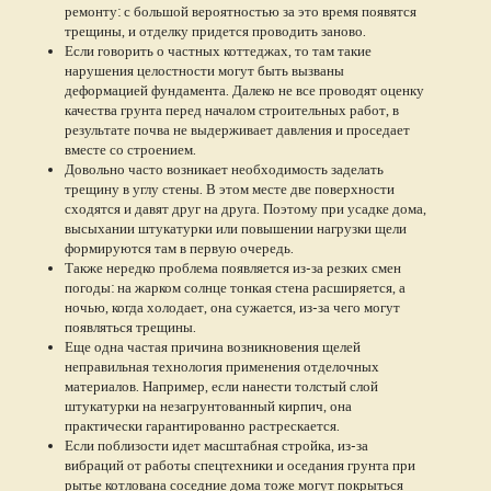
ремонту: с большой вероятностью за это время появятся
трещины, и отделку придется проводить заново.
Если говорить о частных коттеджах, то там такие
нарушения целостности могут быть вызваны
деформацией фундамента. Далеко не все проводят оценку
качества грунта перед началом строительных работ, в
результате почва не выдерживает давления и проседает
вместе со строением.
Довольно часто возникает необходимость заделать
трещину в углу стены. В этом месте две поверхности
сходятся и давят друг на друга. Поэтому при усадке дома,
высыхании штукатурки или повышении нагрузки щели
формируются там в первую очередь.
Также нередко проблема появляется из-за резких смен
погоды: на жарком солнце тонкая стена расширяется, а
ночью, когда холодает, она сужается, из-за чего могут
появляться трещины.
Еще одна частая причина возникновения щелей
неправильная технология применения отделочных
материалов. Например, если нанести толстый слой
штукатурки на незагрунтованный кирпич, она
практически гарантированно растрескается.
Если поблизости идет масштабная стройка, из-за
вибраций от работы спецтехники и оседания грунта при
рытье котлована соседние дома тоже могут покрыться