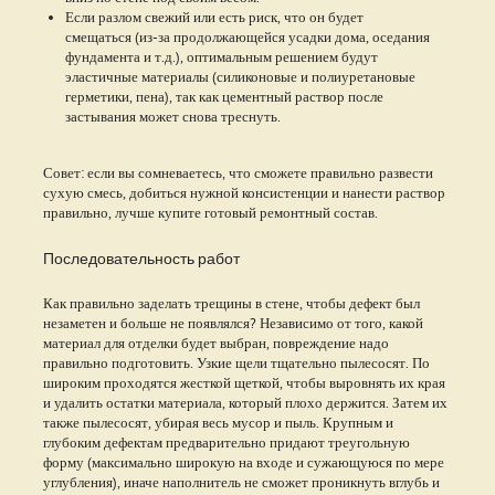
Если разлом свежий или есть риск, что он будет
смещаться (из-за продолжающейся усадки дома, оседания
фундамента и т.д.), оптимальным решением будут
эластичные материалы (силиконовые и полиуретановые
герметики, пена), так как цементный раствор после
застывания может снова треснуть.
Совет: если вы сомневаетесь, что сможете правильно развести
сухую смесь, добиться нужной консистенции и нанести раствор
правильно, лучше купите готовый ремонтный состав.
Последовательность работ
Как правильно заделать трещины в стене, чтобы дефект был
незаметен и больше не появлялся? Независимо от того, какой
материал для отделки будет выбран, повреждение надо
правильно подготовить. Узкие щели тщательно пылесосят. По
широким проходятся жесткой щеткой, чтобы выровнять их края
и удалить остатки материала, который плохо держится. Затем их
также пылесосят, убирая весь мусор и пыль. Крупным и
глубоким дефектам предварительно придают треугольную
форму (максимально широкую на входе и сужающуюся по мере
углубления), иначе наполнитель не сможет проникнуть вглубь и