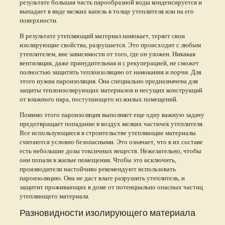
результате большая часть парообразной воды конденсируется и
выпадает в виде мелких капель в толще утеплителя или на его
поверхности.
В результате утепляющий материал намокает, теряет свои
изолирующие свойства, разрушается. Это происходит с любым
утеплителем, вне зависимости от того, где он уложен. Никакая
вентиляция, даже принудительная и с рекуперацией, не сможет
полностью защитить теплоизоляцию от намокания и порчи. Для
этого нужна пароизоляция. Она специально предназначена для
защиты теплоизолирующих материалов и несущих конструкций
от влажного пара, поступающего из жилых помещений.
Помимо этого пароизоляция выполняет еще одну важную задачу
предотвращает попадание в воздух мелких частичек утеплителя.
Все использующиеся в строительстве утепляющие материалы
считаются условно безопасными. Это означает, что в их составе
есть небольшие дозы токсичных веществ. Нежелательно, чтобы
они попали в жилые помещения. Чтобы это исключить,
производители настойчиво рекомендуют использовать
пароизоляцию. Она не даст влаге разрушить утеплитель, и
защитит проживающих в доме от потенциально опасных частиц
утепляющего материала.
Разновидности изолирующего материала