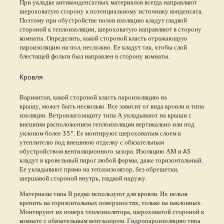
При укладке антиконденсатных материалов всегда направляют
шероховатую сторону к потенциальному источнику конденсата.
Поэтому при обустройстве полов изоляцию кладут гладкой
стороной к теплоизоляции, шероховатую направляют в сторону
комнаты. Определить, какой стороной класть отражающую
пароизоляцию на пол, несложно. Ее кладут так, чтобы слой
блестящей фольги был направлен в сторону комнаты.
Кровля
Вариантов, какой стороной класть пароизоляцию на
крышу, может быть несколько. Все зависит от вида кровли и типа
изоляции. Ветровлагозащиту типа А укладывают на крыши с
внешним расположением теплоизоляции вертикально или под
уклоном более 35°. Ее монтируют шероховатым слоем к
утеплителю под внешнюю отделку с обязательным
обустройством вентиляционного зазора. Изоляцию АМ и AS
кладут в кровельный пирог любой формы, даже горизонтальный.
Ее укладывают прямо на теплоизолятор, без обрешетки,
шершавой стороной внутрь, гладкой наружу.
Материалы типа В редко используют для кровли. Их нельзя
крепить на горизонтальных поверхностях, только на наклонных.
Монтируют их поверх теплоизолятора, шероховатой стороной к
комнате с обязательным вентзазором. Гидропароизоляцию типа