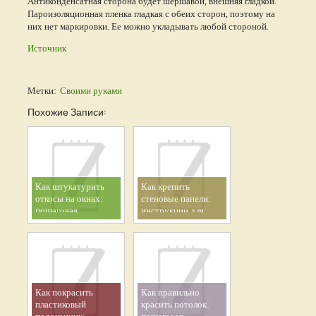
Антиконденсатная сторона будет шершавой, внешняя гладкой.
Пароизоляционная пленка гладкая с обеих сторон, поэтому на
них нет маркировки. Ее можно укладывать любой стороной.
Источник
Метки:
Своими руками
Похожие Записи:
Как штукатурить
Как крепить
откосы на окнах:
стеновые панели:
пошаговая
инструкции для
инструкция
дерева, МДФ и
текстиля
Как покрасить
Как правильно
пластиковый
красить потолок: