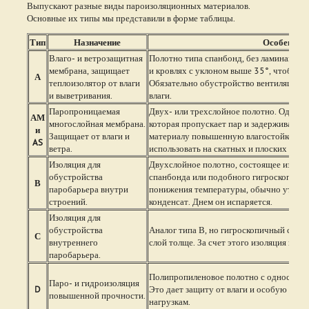
Выпускают разные виды пароизоляционных материалов.
Основные их типы мы представили в форме таблицы.
Тип
Назначение
Особеннос
Влаго- и ветрозащитная
Полотно типа спанбонд, без ламинации.
мембрана, защищает
и кровлях с уклоном выше 35°, чтобы вл
А
теплоизолятор от влаги
Обязательно обустройство вентиляционн
и выветривания.
влаги.
Паропроницаемая
Двух- или трехслойное полотно. Один и
АМ
многослойная мембрана.
которая пропускает пар и задерживает в
и
Защищает от влаги и
материалу повышенную влагостойкость, 
AS
ветра.
использовать на скатных и плоских кров
Изоляция для
Двухслойное полотно, состоящее из пар
обустройства
спанбонда или подобного гигроскопично
В
паробарьера внутри
понижения температуры, обычно утром, 
строений.
конденсат. Днем он испаряется.
Изоляция для
обустройства
Аналог типа В, но гигроскопичный слой
С
внутреннего
слой толще. За счет этого изоляция намн
паробарьера.
Полипропиленовое полотно с одностор
Паро- и гидроизоляция
D
Это дает защиту от влаги и особую уст
повышенной прочности.
нагрузкам.