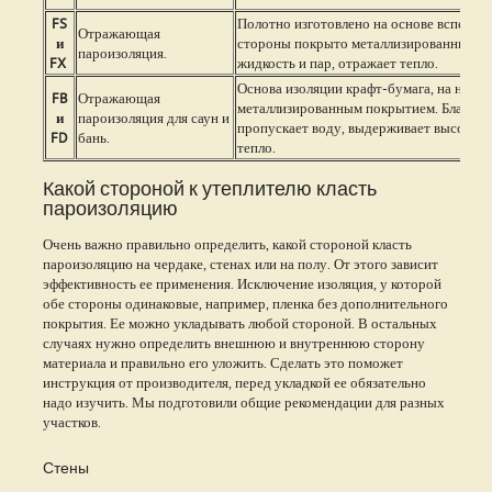
FS
Полотно изготовлено на основе вспенен
Отражающая
и
стороны покрыто металлизированным п
пароизоляция.
FX
жидкость и пар, отражает тепло.
Основа изоляции крафт-бумага, на нее на
FB
Отражающая
металлизированным покрытием. Благодар
и
пароизоляция для саун и
пропускает воду, выдерживает высокие 
FD
бань.
тепло.
Какой стороной к утеплителю класть
пароизоляцию
Очень важно правильно определить, какой стороной класть
пароизоляцию на чердаке, стенах или на полу. От этого зависит
эффективность ее применения. Исключение изоляция, у которой
обе стороны одинаковые, например, пленка без дополнительного
покрытия. Ее можно укладывать любой стороной. В остальных
случаях нужно определить внешнюю и внутреннюю сторону
материала и правильно его уложить. Сделать это поможет
инструкция от производителя, перед укладкой ее обязательно
надо изучить. Мы подготовили общие рекомендации для разных
участков.
Стены