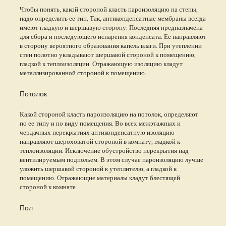
Чтобы понять, какой стороной класть пароизоляцию на стены,
надо определить ее тип. Так, антиконденсатные мембраны всегда
имеют гладкую и шершавую сторону. Последняя предназначена
для сбора и последующего испарения конденсата. Ее направляют
в сторону вероятного образования капель влаги. При утеплении
стен полотно укладывают шершавой стороной к помещению,
гладкой к теплоизоляции. Отражающую изоляцию кладут
металлизированной стороной к помещению.
Потолок
Какой стороной класть пароизоляцию на потолок, определяют
по ее типу и по виду помещения. Во всех межэтажных и
чердачных перекрытиях антиконденсатную изоляцию
направляют шероховатой стороной в комнату, гладкой к
теплоизоляции. Исключение обустройство перекрытия над
вентилируемым подпольем. В этом случае пароизоляцию лучше
уложить шершавой стороной к утеплителю, а гладкой к
помещению. Отражающие материалы кладут блестящей
стороной к комнате.
Пол