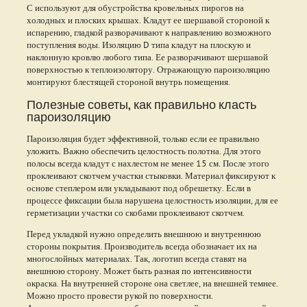
С используют для обустройства кровельных пирогов на
холодных и плоских крышах. Кладут ее шершавой стороной к
испарению, гладкой разворачивают к направлению возможного
поступления воды. Изоляцию D типа кладут на плоскую и
наклонную кровлю любого типа. Ее разворачивают шершавой
поверхностью к теплоизолятору. Отражающую пароизоляцию
монтируют блестящей стороной внутрь помещения.
Полезные советы, как правильно класть
пароизоляцию
Пароизоляция будет эффективной, только если ее правильно
уложить. Важно обеспечить целостность полотна. Для этого
полосы всегда кладут с нахлестом не менее 15 см. После этого
проклеивают скотчем участки стыковки. Материал фиксируют к
основе степлером или укладывают под обрешетку. Если в
процессе фиксации была нарушена целостность изоляции, для ее
герметизации участки со скобами проклеивают скотчем.
Перед укладкой нужно определить внешнюю и внутреннюю
стороны покрытия. Производитель всегда обозначает их на
многослойных материалах. Так, логотип всегда ставят на
внешнюю сторону. Может быть разная по интенсивности
окраска. На внутренней стороне она светлее, на внешней темнее.
Можно просто провести рукой по поверхности.