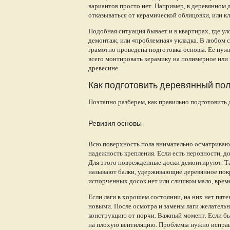
вариантов просто нет. Например, в деревянном д
отказываться от керамической облицовки, или кл
Подобная ситуация бывает и в квартирах, где у
демонтаж, или «проблемная» укладка. В любом сл
грамотно проведена подготовка основы. Ее нужн
всего монтировать керамику на полимерное или
древесине.
Как подготовить деревянный пол
Поэтапно разберем, как правильно подготовить
Ревизия основы
Всю поверхность пола внимательно осматриваю
надежность крепления. Если есть неровности, д
Для этого поврежденные доски демонтируют. Та
называют балки, удерживающие деревянное покр
испорченных досок нет или слишком мало, вре
Если лаги в хорошем состоянии, на них нет пяте
новыми. После осмотра и замены лаги желатель
конструкцию от порчи. Важный момент. Если бы
на плохую вентиляцию. Проблемы нужно исправи