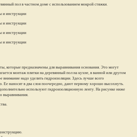
евянный пол в частном доме с использованием мокрой стяжки.
иты, которые предназначены для выравнивания основания. Это могут
агается монтаж плитки на деревянный пол на кухне, в ванной или другом
ое внимание надо уделить гидроизоляции. Здесь лучше всего
 Ее наносят в два слоя поочередно, дают первому хорошо высохнуть.
 дополнительно используют гидроизоляционную ленту. На рисунке ниже
го выравнивания.
ства.
конструкцию.