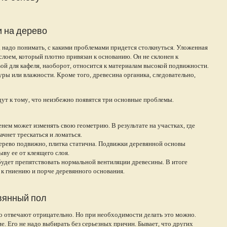
 на дерево
 надо понимать, с какими проблемами придется столкнуться. Уложенная
слоем, который плотно привязан к основанию. Он не склонен к
ой для кафеля, наоборот, относится к материалам высокой подвижности.
ы или влажности. Кроме того, древесина органика, следовательно,
дут к тому, что неизбежно появятся три основные проблемы.
нем может изменять свою геометрию. В результате на участках, где
ачнет трескаться и ломаться.
ерево подвижно, плитка статична. Подвижки деревянной основы
ву ее от клеящего слоя.
будет препятствовать нормальной вентиляции древесины. В итоге
т к гниению и порче деревянного основания.
евянный пол
о отвечают отрицательно. Но при необходимости делать это можно.
. Его не надо выбирать без серьезных причин. Бывает, что других