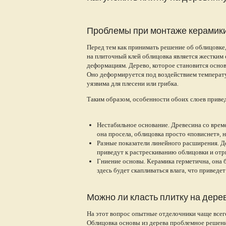
Проблемы при монтаже керамики
Перед тем как принимать решение об облицовке,
на плиточный клей облицовка является жестким 
деформациям. Дерево, которое становится основ
Оно деформируется под воздействием температур
уязвима для плесени или грибка.
Таким образом, особенности обоих слоев приве
Нестабильное основание. Древесина со време
она просела, облицовка просто «повиснет», н
Разные показатели линейного расширения. Д
приведут к растрескиванию облицовки и отры
Гниение основы. Керамика герметична, она 
здесь будет скапливаться влага, что приведе
Можно ли класть плитку на дер
На этот вопрос опытные отделочники чаще всег
Облицовка основы из дерева проблемное решение