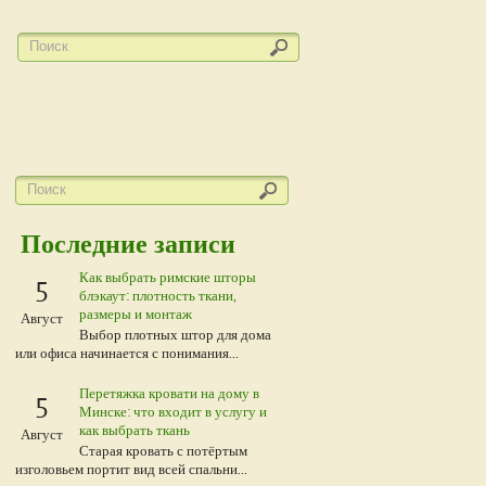
Последние записи
Как выбрать римские шторы
5
блэкаут: плотность ткани,
размеры и монтаж
Август
Выбор плотных штор для дома
или офиса начинается с понимания...
Перетяжка кровати на дому в
5
Минске: что входит в услугу и
как выбрать ткань
Август
Старая кровать с потёртым
изголовьем портит вид всей спальни...