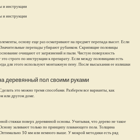
элементы, основу еще раз осматривают на предмет перепада высот. Если
ть. Значительные перепады убирают рубанком. Скрипящие половицы
основание очищают от загрязнений и пыли. Чистую поверхность
это строго по инструкции к препарату. Если между половицами есть
огда для этого используют монтажную пену. После высыхания ее излишки
на деревянный пол своими руками
Сделать это можно тремя способами. Разберем все варианты, как
ом или другом доме.
ной стяжки поверх деревянной основы. Учитывая, что дерево не такое
. Основу заливают только по принципу плавающего пола. Толщина
Оптимально 30 мм или немного выше. У мокрой методики есть ряд