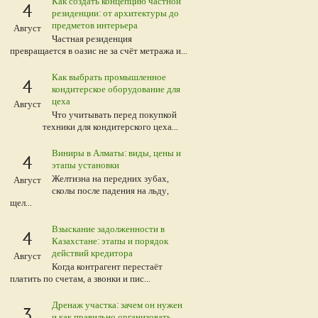
Как создать концепцию частной
4
резиденции: от архитектуры до
предметов интерьера
Август
Частная резиденция
превращается в оазис не за счёт метража и...
Как выбрать промышленное
4
кондитерское оборудование для
цеха
Август
Что учитывать перед покупкой
техники для кондитерского цеха...
Виниры в Алматы: виды, цены и
4
этапы установки
Желтизна на передних зубах,
Август
сколы после падения на льду,
щел...
Взыскание задолженности в
4
Казахстане: этапы и порядок
действий кредитора
Август
Когда контрагент перестаёт
платить по счетам, а звонки и пис...
Дренаж участка: зачем он нужен
3
и как правильно организовать