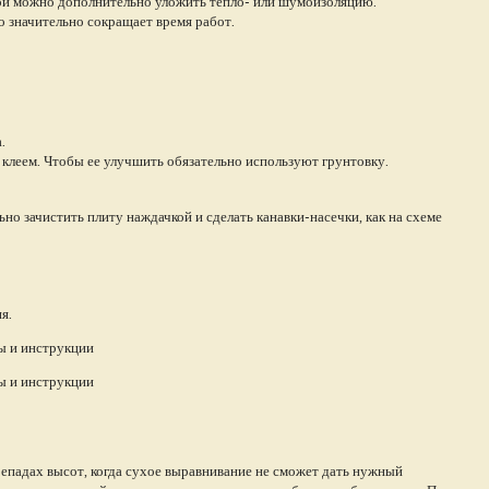
й можно дополнительно уложить тепло- или шумоизоляцию.
то значительно сокращает время работ.
.
клеем. Чтобы ее улучшить обязательно используют грунтовку.
но зачистить плиту наждачкой и сделать канавки-насечки, как на схеме
ия.
епадах высот, когда сухое выравнивание не сможет дать нужный