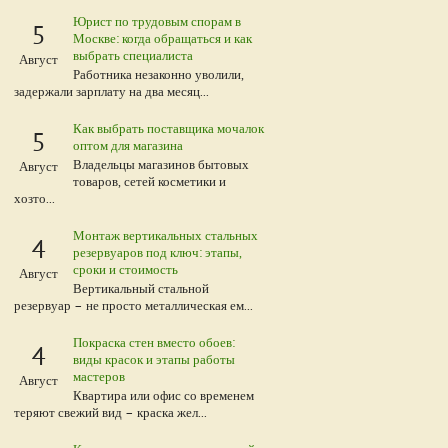
Юрист по трудовым спорам в
5
Москве: когда обращаться и как
выбрать специалиста
Август
Работника незаконно уволили,
задержали зарплату на два месяц...
Как выбрать поставщика мочалок
5
оптом для магазина
Владельцы магазинов бытовых
Август
товаров, сетей косметики и
хозто...
Монтаж вертикальных стальных
4
резервуаров под ключ: этапы,
сроки и стоимость
Август
Вертикальный стальной
резервуар – не просто металлическая ем...
Покраска стен вместо обоев:
4
виды красок и этапы работы
мастеров
Август
Квартира или офис со временем
теряют свежий вид – краска жел...