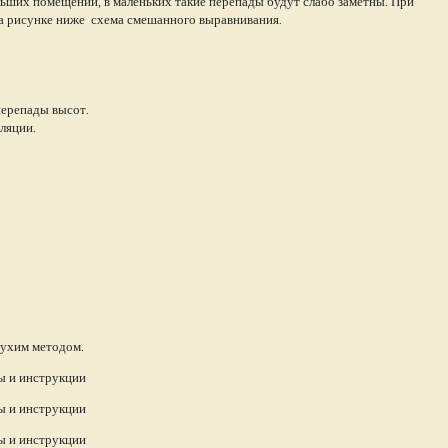
льших помещений, в маленьких такие перепады будут слабо заметны. При
На рисунке ниже схема смешанного выравнивания.
перепады высот.
оляции.
сухим методом.