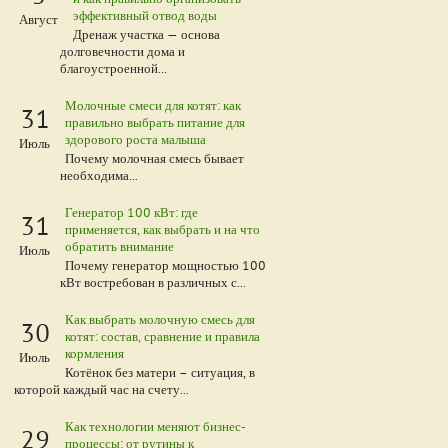
эффективный отвод воды
Август
Дренаж участка — основа
долговечности дома и
благоустроенной...
Молочные смеси для котят: как
31
правильно выбрать питание для
здорового роста малыша
Июль
Почему молочная смесь бывает
необходима...
Генератор 100 кВт: где
31
применяется, как выбрать и на что
обратить внимание
Июль
Почему генератор мощностью 100
кВт востребован в различных с...
Как выбрать молочную смесь для
30
котят: состав, сравнение и правила
кормления
Июль
Котёнок без матери – ситуация, в
которой каждый час на счету...
Как технологии меняют бизнес-
29
процессы: от рутины к