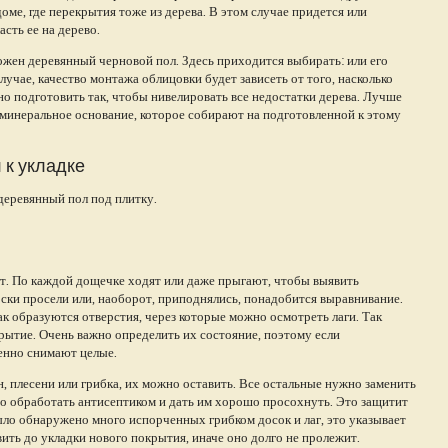
оме, где перекрытия тоже из дерева. В этом случае придется или
асть ее на дерево.
ложен деревянный черновой пол. Здесь приходится выбирать: или его
учае, качество монтажа облицовки будет зависеть от того, насколько
о подготовить так, чтобы нивелировать все недостатки дерева. Лучше
 минеральное основание, которое собирают на подготовленной к этому
 к укладке
 деревянный пол под плитку.
т. По каждой дощечке ходят или даже прыгают, чтобы выявить
оски просели или, наоборот, приподнялись, понадобится выравнивание.
к образуются отверстия, через которые можно осмотреть лаги. Так
ытие. Очень важно определить их состояние, поэтому если
менно снимают целые.
н, плесени или грибка, их можно оставить. Все остальные нужно заменить
но обработать антисептиком и дать им хорошо просохнуть. Это защитит
ло обнаружено много испорченных грибком досок и лаг, это указывает
ть до укладки нового покрытия, иначе оно долго не пролежит.