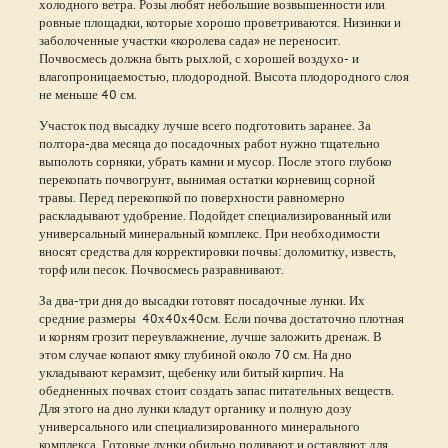
холодного ветра. Розы любят небольшие возвышенности или
ровные площадки, которые хорошо проветриваются. Низинки и
заболоченные участки «королева сада» не переносит.
Почвосмесь должна быть рыхлой, с хорошей воздухо- и
влагопроницаемостью, плодородной. Высота плодородного слоя
не меньше 40 см.
Участок под высадку лучше всего подготовить заранее. За
полтора-два месяца до посадочных работ нужно тщательно
выполоть сорняки, убрать камни и мусор. После этого глубоко
перекопать почвогрунт, вынимая остатки корневищ сорной
травы. Перед перекопкой по поверхности равномерно
раскладывают удобрение. Подойдет специализированный или
универсальный минеральный комплекс. При необходимости
вносят средства для корректировки почвы: доломитку, известь,
торф или песок. Почвосмесь разравнивают.
За два-три дня до высадки готовят посадочные лунки. Их
средние размеры 40х40х40см. Если почва достаточно плотная
и корням грозит переувлажнение, лучше заложить дренаж. В
этом случае копают ямку глубиной около 70 см. На дно
укладывают керамзит, щебенку или битый кирпич. На
обедненных почвах стоит создать запас питательных веществ.
Для этого на дно лунки кладут органику и полную дозу
универсального или специализированного минерального
комплекса. Готовые лунки обильно поливают и оставляют для