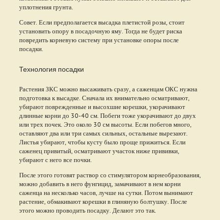
уплотнения грунта.
Совет. Если предполагается высадка плетистой розы, стоит
установить опору в посадочную яму. Тогда не будет риска
повредить корневую систему при установке опоры после
посадки.
Технология посадки
Растения ЗКС можно высаживать сразу, а саженцам ОКС нужна
подготовка к высадке. Сначала их внимательно осматривают,
убирают поврежденные и высохшие корешки, укорачивают
длинные корни до 30-40 см. Побеги тоже укорачивают до двух
или трех почек. Это около 30 см высоты. Если побегов много,
оставляют два или три самых сильных, остальные вырезают.
Листья убирают, чтобы кусту было проще прижиться. Если
саженец привитый, осматривают участок ниже прививки,
убирают с него все почки.
После этого готовят раствор со стимулятором корнеобразования,
можно добавить в него фунгицид, замачивают в нем корни
саженца на несколько часов, лучше на сутки. Потом вынимают
растение, обмакивают корешки в глиняную болтушку. После
этого можно проводить посадку. Делают это так.