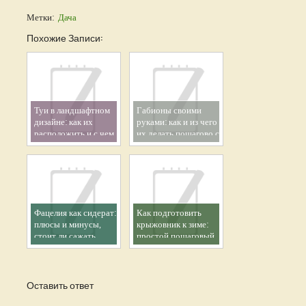
Метки:
Дача
Похожие Записи:
Туи в ландшафтном
Габионы своими
дизайне: как их
руками: как и из чего
расположить и с чем
их делать пошагово с
сочетать (64 фото)
фото
Фацелия как сидерат:
Как подготовить
плюсы и минусы,
крыжовник к зиме:
стоит ли сажать,
простой пошаговый
сроки высадки и
план подготовки
советы
Оставить ответ