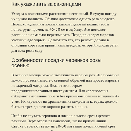
Как ухаживать за саженцами
Уход за высаженными растениями несложный. В сухую погоду
их нужно поливать. Обычно достаточно одного раза в неделю.
Перед холодами им показан влагозарядковый полив, чтобы
почвогрунт промок на 45-50 см в глубину. Это поможет
растению нормально перезимовать. Перед приходом морозов
кустики надо укрыть. Делают это так, как рекомендовано в
описании сорта или привычным методом, который используется
для всех роз в саду.
Особенности посадки черенков розы
осенью
В осенние месяцы можно высаживать черенки роз. Черенкование
можно провести вместе с сезонной обрезкой или просто нарезать
посадочный материал. Делают это острым
продезинфицированным инструментом. Для черенкования
отбирают вызревшие побеги без признаков болезни толщиной 4-
5 мм. Их нарезают на фрагменты, на каждом из которых должно
быть от трех до пяти хорошо развитых почек.
Чтобы не спутать верхнюю и нижнюю части, срезы делают
разными. Верх отрезают наискосок, низ по прямой линии.
Сверху отрезают ветку на 20-30 мм выше почки, нижний срез