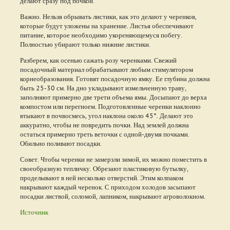
делают сразу под почкой.
Важно. Нельзя обрывать листики, как это делают у черенков,
которые будут уложены на хранение. Листья обеспечивают
питание, которое необходимо укореняющемуся побегу.
Полностью убирают только нижние листики.
Разберем, как осенью сажать розу черенками. Свежий
посадочный материал обрабатывают любым стимулятором
корнеобразования. Готовят посадочную ямку. Ее глубина должна
быть 25-30 см. На дно укладывают измельченную траву,
заполняют примерно две трети объема ямы. Досыпают до верха
компостом или перегноем. Подготовленные черенки наклонно
втыкают в почвосмесь, угол наклона около 45°. Делают это
аккуратно, чтобы не повредить почки. Над землей должна
остаться примерно треть веточки с одной-двумя почками.
Обильно поливают посадки.
Совет. Чтобы черенки не замерзли зимой, их можно поместить в
своеобразную тепличку. Обрезают пластиковую бутылку,
проделывают в ней несколько отверстий. Этим колпаком
накрывают каждый черенок. С приходом холодов засыпают
посадки листвой, соломой, лапником, накрывают агроволокном.
Источник