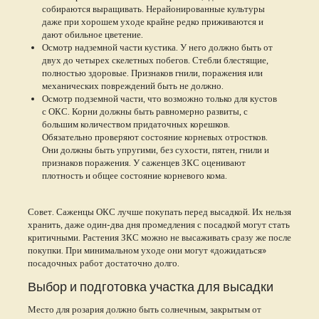
собираются выращивать. Нерайонированные культуры
даже при хорошем уходе крайне редко приживаются и
дают обильное цветение.
Осмотр надземной части кустика. У него должно быть от
двух до четырех скелетных побегов. Стебли блестящие,
полностью здоровые. Признаков гнили, поражения или
механических повреждений быть не должно.
Осмотр подземной части, что возможно только для кустов
с ОКС. Корни должны быть равномерно развиты, с
большим количеством придаточных корешков.
Обязательно проверяют состояние корневых отростков.
Они должны быть упругими, без сухости, пятен, гнили и
признаков поражения. У саженцев ЗКС оценивают
плотность и общее состояние корневого кома.
Совет. Саженцы ОКС лучше покупать перед высадкой. Их нельзя
хранить, даже один-два дня промедления с посадкой могут стать
критичными. Растения ЗКС можно не высаживать сразу же после
покупки. При минимальном уходе они могут «дожидаться»
посадочных работ достаточно долго.
Выбор и подготовка участка для высадки
Место для розария должно быть солнечным, закрытым от