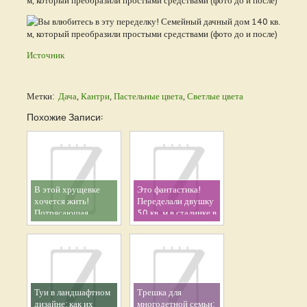
Источник
Метки:
Дача
,
Кантри
,
Пастельные цвета
,
Светлые цвета
Похожие Записи:
В этой хрущевке
Это фантастика!
хочется жить!
Переделали двушку
Потрясающая
50 кв. м в сталинке в
переделка семейной
центре Москвы
двушки 45 кв. м
(фото до и после вас
(фото до и после)
удивят)
Туи в ландшафтном
Трешка для
дизайне: как их
многодетной семьи: