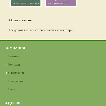
расположить и с чем
элегантный и
сочетать (64 фото)
практичный
интерьер квартиры
105 кв. м
Оставить ответ
Вы должны
вошли
чтобы оставить комментарий.
КОМПАНИЯ
Главная
Контакты
О компании
Продукция
Цены
ИЗДЕЛИЯ