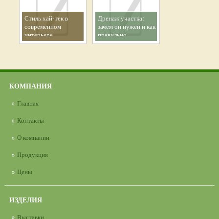
Стиль хай-тек в
Дренаж участка:
современном
зачем он нужен и как
интерьере
правильно
организовать
эффективный отвод
воды
КОМПАНИЯ
Главная
Контакты
О компании
Продукция
Цены
ИЗДЕЛИЯ
Выставки