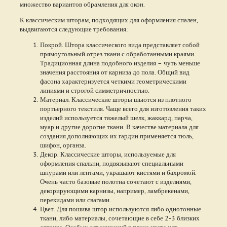
множество вариантов обрамления для окон.
К классическим шторам, подходящих для оформления спален,
выдвигаются следующие требования:
Покрой. Штора классического вида представляет собой
прямоугольный отрез ткани с обработанными краями.
Традиционная длина подобного изделия – чуть меньше
значения расстояния от карниза до пола. Общий вид
фасона характеризуется четкими геометрическими
линиями и строгой симметричностью.
Материал. Классические шторы шьются из плотного
портьерного текстиля. Чаще всего для изготовления таких
изделий используется тяжелый шелк, жаккард, парча,
муар и другие дорогие ткани. В качестве материала для
создания дополняющих их гардин применяется тюль,
шифон, органза.
Декор. Классические шторы, используемые для
оформления спальни, подвязывают специальными
шнурами или лентами, украшают кистями и бахромой.
Очень часто базовые полотна сочетают с изделиями,
декорирующими карнизы, например, ламбрекенами,
перекидами или свагами.
Цвет. Для пошива штор используются либо однотонные
ткани, либо материалы, сочетающие в себе 2-3 близких
оттенка. Особых ограничений в плане цвета нет,